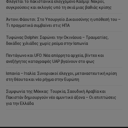
Φλέγεται το πακιστανικά ελεγχόμενο Κασμίρ: Νεκροί,
συγκρούσεις και εκλογές υπό τη σκιά μιας βαθιάς κρίσης
Άντονι Φάουτσι: Στο Υπουργείο Δικαιοσύνης η υπόθεσή του –
Τι πραγματικά συμβαίνει στις ΗΠΑ
Τυφώνας Dolphin: Σαρώνει την Οκινάουα – Τραυματίες,
δεκάδες χιλιάδες χωρίς ρεύμα στην Ιαπωνία
Πεντάγωνο και UFO: Νέα απόρρητα αρχεία, βίντεο και
ανεξήγητες καταγραφές UAP βγαίνουν στο φως
Ισπανία – Ιταλία: Συνοριακοί έλεγχοι, μεταναστευτική κρίση
στη Θέουτα και νέο ρήγμα στην Ευρώπη
Συμφωνία της Μέκκας: Τουρκία, Σαουδική Αραβία και
Πακιστάν δημιουργούν νέο αμυντικό άξονα – Οι επιπτώσεις
για την Ελλάδα