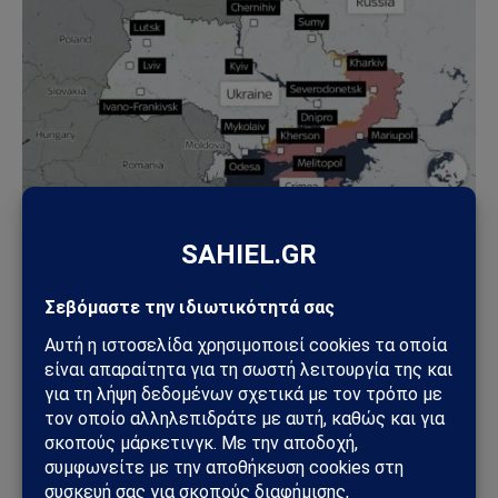
Εν τω μεταξύ, μια ρωσική επίθεση σε στρατιωτική
βάση στο Γιαβορίβ, στη δυτική Ουκρανία, τραυμάτισε
τέσσερα άτομα, τον κυβερνήτη του Λβιβ
Ο Μαξίμ Κοζίτσκι είπε σε μια ανάρτηση
βίντεο το Σάββατο.
Ο κ. Kozitsky είπε ότι έξι πύραυλοι εκτοξεύτηκαν από