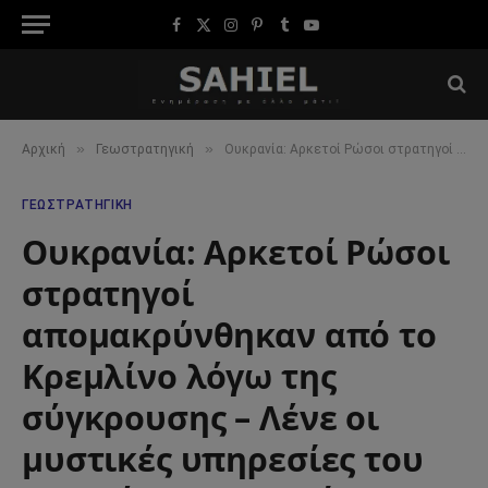
Facebook
X
Instagram
Pinterest
Tumblr
YouTube
(Twitter)
»
»
Αρχική
Γεωστρατηγική
Ουκρανία: Αρκετοί Ρώσοι στρατηγοί απομακρύνθηκαν από το Κρεμλίνο λόγω της σύγκρουσης – Λένε οι μυστικές υπηρεσίες του Ηνωμένου Βασιλείου.
ΓΕΩΣΤΡΑΤΗΓΙΚΉ
Ουκρανία: Αρκετοί Ρώσοι
στρατηγοί
απομακρύνθηκαν από το
Κρεμλίνο λόγω της
σύγκρουσης – Λένε οι
μυστικές υπηρεσίες του