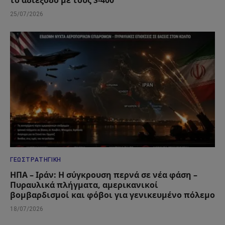
το αδιέξοδο με τους S-400
25/07/2026
ΓΕΩΣΤΡΑΤΗΓΙΚΉ
ΗΠΑ – Ιράν: Η σύγκρουση περνά σε νέα φάση –
Πυραυλικά πλήγματα, αμερικανικοί
βομβαρδισμοί και φόβοι για γενικευμένο πόλεμο
18/07/2026