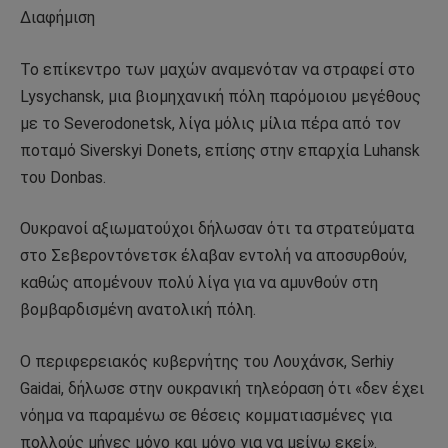
Διαφήμιση
Το επίκεντρο των μαχών αναμενόταν να στραφεί στο
Lysychansk, μια βιομηχανική πόλη παρόμοιου μεγέθους
με το Severodonetsk, λίγα μόλις μίλια πέρα ​​από τον
ποταμό Siverskyi Donets, επίσης στην επαρχία Luhansk
του Donbas.
Ουκρανοί αξιωματούχοι δήλωσαν ότι τα στρατεύματα
στο Σεβεροντόνετσκ έλαβαν εντολή να αποσυρθούν,
καθώς απομένουν πολύ λίγα για να αμυνθούν στη
βομβαρδισμένη ανατολική πόλη.
Ο περιφερειακός κυβερνήτης του Λουχάνσκ, Serhiy
Gaidai, δήλωσε στην ουκρανική τηλεόραση ότι «δεν έχει
νόημα να παραμένω σε θέσεις κομματιασμένες για
πολλούς μήνες μόνο και μόνο για να μείνω εκεί».