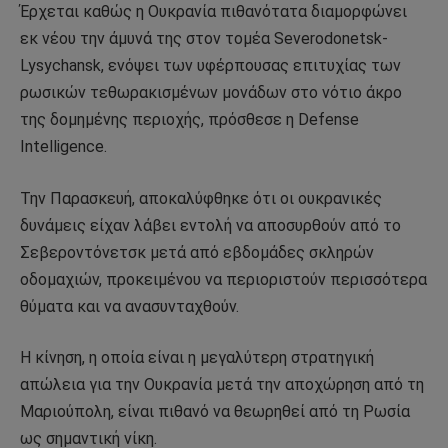
Έρχεται καθώς η Ουκρανία πιθανότατα διαμορφώνει
εκ νέου την άμυνά της στον τομέα Severodonetsk-
Lysychansk, ενόψει των υφέρπουσας επιτυχίας των
ρωσικών τεθωρακισμένων μονάδων στο νότιο άκρο
της δομημένης περιοχής, πρόσθεσε η Defense
Intelligence.
Την Παρασκευή, αποκαλύφθηκε ότι οι ουκρανικές
δυνάμεις είχαν λάβει εντολή να αποσυρθούν από το
Σεβεροντόνετσκ μετά από εβδομάδες σκληρών
οδομαχιών, προκειμένου να περιοριστούν περισσότερα
θύματα και να ανασυνταχθούν.
Η κίνηση, η οποία είναι η μεγαλύτερη στρατηγική
απώλεια για την Ουκρανία μετά την αποχώρηση από τη
Μαριούπολη, είναι πιθανό να θεωρηθεί από τη Ρωσία
ως σημαντική νίκη.