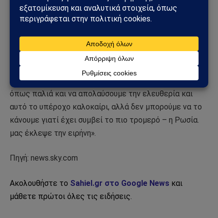
τη Μαύρη Θάλασσα, με τέσσερις να χτυπούν τον στόχο
τους και δύο να αναχαιτίζονται και καταστράφηκε πριν
χτυπήσει την εγκατάσταση.
Την Παρασκευή, ο Πρόεδρος Zelenskyy είπε σε ένα
πλήθος στο Glastonbury μέσω μιας σύνδεσης βίντεο:
«Εμείς στην Ουκρανία θα θέλαμε να ζήσουμε τη ζωή
όπως παλιά και να απολαύσουμε την ελευθερία και
αυτό το υπέροχο καλοκαίρι, αλλά δεν μπορούμε να το
κάνουμε γιατί έχει συμβεί το πιο τρομερό – η Ρωσία.
μας έκλεψε την ειρήνη».
Πηγή: news.sky.com
Ακολουθήστε το
Sahiel.gr στο Google News
και
μάθετε πρώτοι όλες τις ειδήσεις.