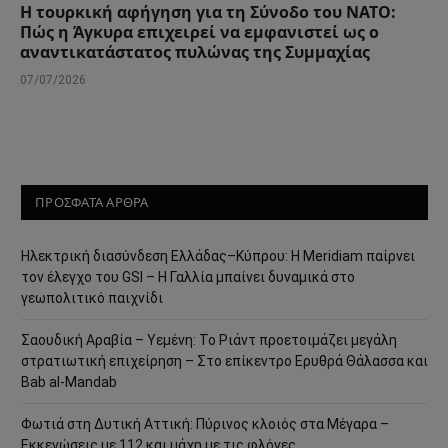
Η τουρκική αφήγηση για τη Σύνοδο του ΝΑΤΟ:
Πώς η Άγκυρα επιχειρεί να εμφανιστεί ως ο
αναντικατάστατος πυλώνας της Συμμαχίας
07/07/2026
ΠΡΟΣΦΑΤΑ ΑΡΘΡΑ
Ηλεκτρική διασύνδεση Ελλάδας–Κύπρου: Η Meridiam παίρνει
τον έλεγχο του GSI – Η Γαλλία μπαίνει δυναμικά στο
γεωπολιτικό παιχνίδι
Σαουδική Αραβία – Υεμένη: Το Ριάντ προετοιμάζει μεγάλη
στρατιωτική επιχείρηση – Στο επίκεντρο Ερυθρά Θάλασσα και
Bab al-Mandab
Φωτιά στη Δυτική Αττική: Πύρινος κλοιός στα Μέγαρα –
Εκκενώσεις με 112 και μάχη με τις φλόγες