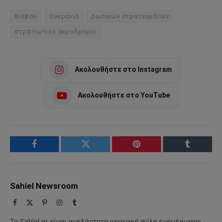
Κιέβου
Ουκρανία
ρωσικών στρατευμάτων
στρατιωτικό αεροδρόμιο
Ακολουθήστε στο Instagram
Ακολουθήστε στο YouTube
Facebook
Twitter
Pinterest
Tumblr
Sahiel Newsroom
Facebook
X
Pinterest
Instagram
Tumblr
(Twitter)
Το Sahiel.gr είναι ανεξάρτητη ψηφιακή πύλη ενημέρωσης