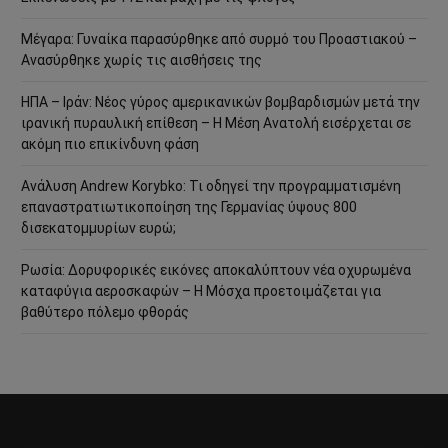
Μέγαρα: Γυναίκα παρασύρθηκε από συρμό του Προαστιακού –
Ανασύρθηκε χωρίς τις αισθήσεις της
ΗΠΑ – Ιράν: Νέος γύρος αμερικανικών βομβαρδισμών μετά την
ιρανική πυραυλική επίθεση – Η Μέση Ανατολή εισέρχεται σε
ακόμη πιο επικίνδυνη φάση
Ανάλυση Andrew Korybko: Τι οδηγεί την προγραμματισμένη
επαναστρατιωτικοποίηση της Γερμανίας ύψους 800
δισεκατομμυρίων ευρώ;
Ρωσία: Δορυφορικές εικόνες αποκαλύπτουν νέα οχυρωμένα
καταφύγια αεροσκαφών – Η Μόσχα προετοιμάζεται για
βαθύτερο πόλεμο φθοράς