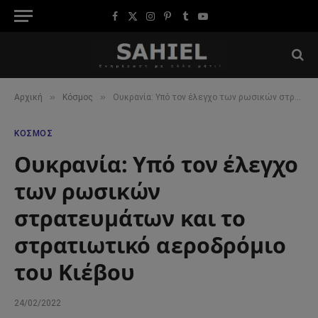
Facebook
X
Instagram
Pinterest
Tumblr
YouTube
(Twitter)
»
»
Αρχική
Κόσμος
Ουκρανία: Υπό τον έλεγχο των ρωσικών στρατευμάτων και το στρατιωτικό αεροδρόμιο του Κιέβου
ΚΌΣΜΟΣ
Ουκρανία: Υπό τον έλεγχο
των ρωσικών
στρατευμάτων και το
στρατιωτικό αεροδρόμιο
του Κιέβου
24/02/2022