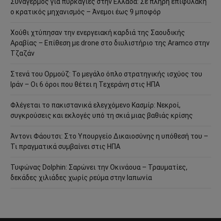
Συναγερμός για πυρκαγιές στην Ελλάδα: Σε πλήρη επιφυλακή
ο κρατικός μηχανισμός – Άνεμοι έως 9 μποφόρ
Χούθι χτύπησαν την ενεργειακή καρδιά της Σαουδικής
Αραβίας – Επίθεση με drone στο διυλιστήριο της Aramco στην
Τζαζάν
Στενά του Ορμούζ: Το μεγάλο όπλο στρατηγικής ισχύος του
Ιράν – Οι 6 όροι που θέτει η Τεχεράνη στις ΗΠΑ
Φλέγεται το πακιστανικά ελεγχόμενο Κασμίρ: Νεκροί,
συγκρούσεις και εκλογές υπό τη σκιά μιας βαθιάς κρίσης
Άντονι Φάουτσι: Στο Υπουργείο Δικαιοσύνης η υπόθεσή του –
Τι πραγματικά συμβαίνει στις ΗΠΑ
Τυφώνας Dolphin: Σαρώνει την Οκινάουα – Τραυματίες,
δεκάδες χιλιάδες χωρίς ρεύμα στην Ιαπωνία