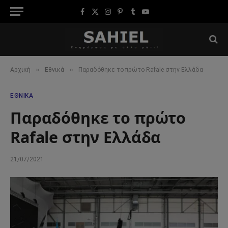
Facebook
X
Instagram
Pinterest
Tumblr
YouTube
(Twitter)
»
»
Αρχική
Εθνικά
Παραδόθηκε το πρώτο Rafale στην Ελλάδα
ΕΘΝΙΚΆ
Παραδόθηκε το πρώτο
Rafale στην Ελλάδα
21/07/2021