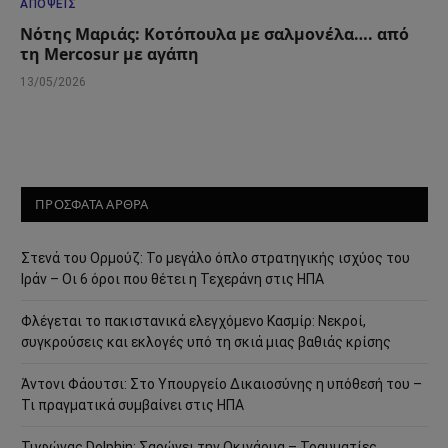
ΑΠΌΨΕΙΣ
Νότης Μαριάς: Κοτόπουλα με σαλμονέλα…. από
τη Mercosur με αγάπη
13/05/2026
ΠΡΟΣΦΑΤΑ ΑΡΘΡΑ
Στενά του Ορμούζ: Το μεγάλο όπλο στρατηγικής ισχύος του
Ιράν – Οι 6 όροι που θέτει η Τεχεράνη στις ΗΠΑ
Φλέγεται το πακιστανικά ελεγχόμενο Κασμίρ: Νεκροί,
συγκρούσεις και εκλογές υπό τη σκιά μιας βαθιάς κρίσης
Άντονι Φάουτσι: Στο Υπουργείο Δικαιοσύνης η υπόθεσή του –
Τι πραγματικά συμβαίνει στις ΗΠΑ
Τυφώνας Dolphin: Σαρώνει την Οκινάουα – Τραυματίες,