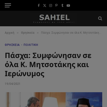
Facebook
X
Instagram
Pinterest
Tumblr
YouTube
(Twitter)
»
»
Αρχική
Θρησκεία
Πάσχα: Συμφώνησαν σε όλα Κ. Μητσοτάκης και Ιερώνυμος
ΘΡΗΣΚΕΊΑ
ΠΟΛΙΤΙΚΉ
Πάσχα: Συμφώνησαν σε
όλα Κ. Μητσοτάκης και
Ιερώνυμος
19/04/2021