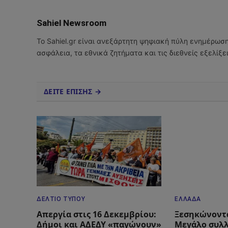
Sahiel Newsroom
Το Sahiel.gr είναι ανεξάρτητη ψηφιακή πύλη ενημέρωσ
ασφάλεια, τα εθνικά ζητήματα και τις διεθνείς εξελίξ
ΔΕΙΤΕ ΕΠΙΣΗΣ →
ΔΕΛΤΊΟ ΤΎΠΟΥ
ΕΛΛΆΔΑ
Απεργία στις 16 Δεκεμβρίου:
Ξεσηκώνοντα
Δήμοι και ΑΔΕΔΥ «παγώνουν»
Μεγάλο συλ