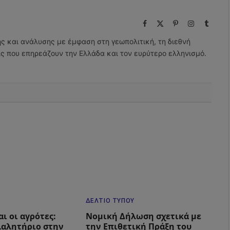
Facebook
X
Pinterest
Instagram
Tumbl
(Twitter)
ης και ανάλυσης με έμφαση στη γεωπολιτική, τη διεθνή
εις που επηρεάζουν την Ελλάδα και τον ευρύτερο ελληνισμό.
ΔΕΛΤΊΟ ΤΎΠΟΥ
ι οι αγρότες:
Νομική Δήλωση σχετικά με
λαλητήριο στην
την Επιθετική Πράξη του