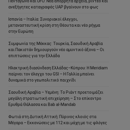
Πεντάγωνο και UFO: Νέα απόρρητα αρχεία, βίντεο και
ανεξήγητες καταγραφές UAP βγαίνουν στο φως
Ισπανία – Ιταλία: Συνοριακοί έλεγχοι,
μεταναστευτική κρίση στη Θέουτα και νέο ρήγμα
στην Ευρώπη
Συμφωνία της Μέκκας: Τουρκία, Σαουδική Αραβία
και Πακιστάν δημιουργούν νέο αμυντικό άξονα – Οι
επιπτώσεις για την Ελλάδα
Ηλεκτρική διασύνδεση Ελλάδας–Κύπρου: Η Meridiam
παίρνει τον έλεγχο του GSI – Η Γαλλία μπαίνει
δυναμικά στο γεωπολιτικό παιχνίδι
Σαουδική Αραβία – Υεμένη: Το Ριάντ προετοιμάζει
μεγάλη στρατιωτική επιχείρηση – Στο επίκεντρο
Ερυθρά Θάλασσα και Bab al-Mandab
Φωτιά στη Δυτική Αττική: Πύρινος κλοιός στα
Μέγαρα – Εκκενώσεις με 112 και μάχη με τις φλόγες