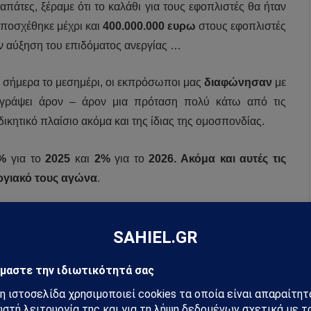
πάτες, ξέραμε ότι το καλάθι για τους εφοπλιστές θα ήταν
υποσχέθηκε μέχρι και
400.000.000 ευρω
στους εφοπλιστές
την αύξηση του επιδόματος ανεργίας …
ε σήμερα το μεσημέρι, οι εκπρόσωποι μας
διαφώνησαν
με
γράψει άρον – άρον μια πρόταση πολύ κάτω από τις
ικητικό πλαίσιο ακόμα και της ίδιας της ομοσπονδίας.
%
για το
2025
και
2%
για το
2026. Ακόμα και αυτές τις
εργιακό τους αγώνα
.
τη διαπραγμάτευση με βάση το διεκδικητικό πλαίσιο, να
δεν έχει γίνει), έμεινε σε μια ανταλλαγή email με τους
έζι. Αυτήν την προειλημμένη συμφωνία την διέρρευσαν από
ας σε εκφυλισμό.
με την πρόταση των εφοπλιστών,
που συμφώνησε η