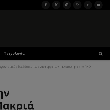
Facebook
X
Instagram
Pinterest
Tumblr
YouTu
(Twitter)
Τεχνολογία
 αγωνιστικές διαθέσεις των ναυτεργατών η πλειοψηφία της ΠΝΟ
ην
Μακριά