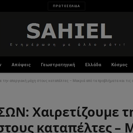
ΠΡΩΤΟΣΕΛΙΔΑ
ν
Απόψεις
Γεωστρατηγική
Ελλάδα
Κόσμος
την απεργιακή μάχη στους καταπέλτες – Μακριά από τα προβλήματα και τις
ΩΝ: Χαιρετίζουμε τ
στους καταπέλτες – 