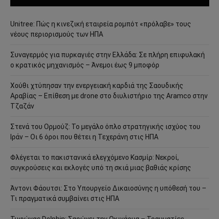
Unitree: Πώς η κινεζική εταιρεία ρομπότ «πρόλαβε» τους
νέους περιορισμούς των ΗΠΑ
Συναγερμός για πυρκαγιές στην Ελλάδα: Σε πλήρη επιφυλακή
ο κρατικός μηχανισμός – Άνεμοι έως 9 μποφόρ
Χούθι χτύπησαν την ενεργειακή καρδιά της Σαουδικής
Αραβίας – Επίθεση με drone στο διυλιστήριο της Aramco στην
Τζαζάν
Στενά του Ορμούζ: Το μεγάλο όπλο στρατηγικής ισχύος του
Ιράν – Οι 6 όροι που θέτει η Τεχεράνη στις ΗΠΑ
Φλέγεται το πακιστανικά ελεγχόμενο Κασμίρ: Νεκροί,
συγκρούσεις και εκλογές υπό τη σκιά μιας βαθιάς κρίσης
Άντονι Φάουτσι: Στο Υπουργείο Δικαιοσύνης η υπόθεσή του –
Τι πραγματικά συμβαίνει στις ΗΠΑ
Τυφώνας Dolphin: Σαρώνει την Οκινάουα – Τραυματίες,