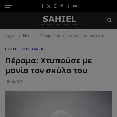
Facebook
X
Instagram
Pinterest
Tumblr
YouTube
(Twitter)
»
»
Αρχική
Βίντεο
Πέραμα: Χτυπούσε με μανία τον σκύλο του
ΒΊΝΤΕΟ
ΠΕΡΙΒΆΛΛΟΝ
Πέραμα: Χτυπούσε με
μανία τον σκύλο του
15/10/2023