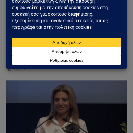
ΚΌΣΜΟΣ
Το Μπέλφαστ φλέγεται: Βίαιες ταραχές μετά από
επίθεση με μαχαίρι – Σπίτια, οχήματα και δρόμοι
στις φλόγες
10/06/2026