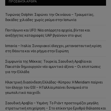
ΠΡΟΣΦΑΤΑ ΑΡΘΡΑ
Τυφώνας Dolphin: Σαρώνει την Οκινάουα – Τραυματίες,
δεκάδες χιλιάδες χωρίς ρεύμα στην Ιαπωνία
Πεντάγωνο και UFO: Νέα απόρρητα αρχεία, βίντεο και
ανεξήγητες καταγραφές UAP βγαίνουν στο φως
Ισπανία – Ιταλία: Συνοριακοί έλεγχοι, μεταναστευτική κρίση
στη Θέουτα και νέο ρήγμα στην Ευρώπη
Συμφωνία της Μέκκας: Τουρκία, Σαουδική Αραβία και
Πακιστάν δημιουργούν νέο αμυντικό άξονα – Οι επιπτώσεις
για την Ελλάδα
Ηλεκτρική διασύνδεση Ελλάδας–Κύπρου: Η Meridiam παίρνει
τον έλεγχο του GSI – Η Γαλλία μπαίνει δυναμικά στο
γεωπολιτικό παιχνίδι
Σαουδική Αραβία – Υεμένη: Το Ριάντ προετοιμάζει μεγάλη
στρατιωτική επιχείρηση – Στο επίκεντρο Ερυθρά Θάλασσα και