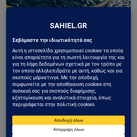
ΚΎΠΡΟΣ
Ηλεκτρική διασύνδεση Ελλάδας–Κύπρου: Η
Meridiam παίρνει τον έλεγχο του GSI – Η Γαλλία
μπαίνει δυναμικά στο γεωπολιτικό παιχνίδι
05/08/2026