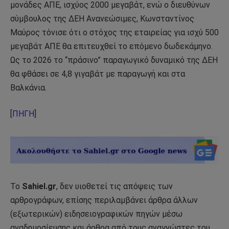
μονάδες ΑΠΕ, ισχύος 2000 μεγαβάτ, ενώ ο διευθύνων
σύμβουλος της ΔΕΗ Ανανεώσιμες, Κωνσταντίνος
Μαύρος τόνισε ότι ο στόχος της εταιρείας για ισχύ 500
μεγαβάτ ΑΠΕ θα επιτευχθεί το επόμενο δωδεκάμηνο.
Ως το 2026 το “πράσινο” παραγωγικό δυναμικό της ΔΕΗ
θα φθάσει σε 4,8 γιγαβάτ με παραγωγή και στα
Βαλκάνια.
[
ΠΗΓΗ
]
Το
Sahiel.gr
, δεν υιοθετεί τις απόψεις των
αρθρογράφων, επίσης περιλαμβάνει άρθρα άλλων
(εξωτερικών) ειδησειογραφικών πηγών μέσω
αναδημοσίευσης και άρθρα από τους αναγνώστες του