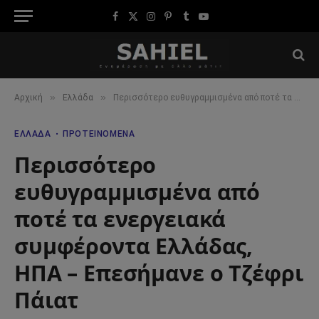
Facebook
X
Instagram
Pinterest
Tumblr
YouTube
(Twitter)
»
»
Αρχική
Ελλάδα
Περισσότερο ευθυγραμμισμένα από ποτέ τα ενεργειακά συμφέροντα Ελλάδας, ΗΠΑ – Επεσήμανε ο Τζέφρι Πάιατ
ΕΛΛΆΔΑ
ΠΡΟΤΕΙΝΌΜΕΝΑ
Περισσότερο
ευθυγραμμισμένα από
ποτέ τα ενεργειακά
συμφέροντα Ελλάδας,
ΗΠΑ – Επεσήμανε ο Τζέφρι
Πάιατ