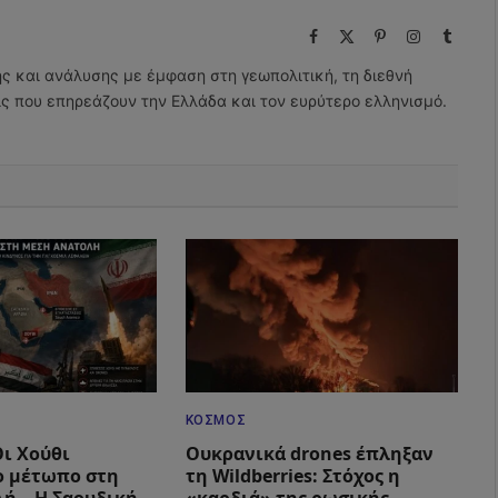
Facebook
X
Pinterest
Instagram
Tumbl
(Twitter)
ης και ανάλυσης με έμφαση στη γεωπολιτική, τη διεθνή
εις που επηρεάζουν την Ελλάδα και τον ευρύτερο ελληνισμό.
ΚΌΣΜΟΣ
Οι Χούθι
Ουκρανικά drones έπληξαν
ο μέτωπο στη
τη Wildberries: Στόχος η