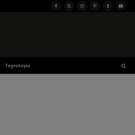
Facebook
X
Instagram
Pinterest
Tumblr
YouTu
(Twitter)
Τεχνολογία