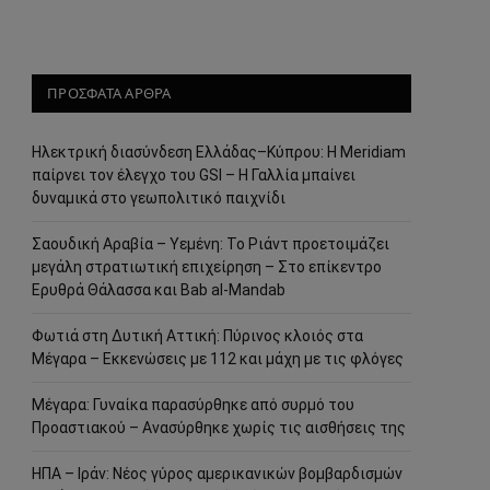
ΠΡΟΣΦΑΤΑ ΑΡΘΡΑ
Ηλεκτρική διασύνδεση Ελλάδας–Κύπρου: Η Meridiam
παίρνει τον έλεγχο του GSI – Η Γαλλία μπαίνει
δυναμικά στο γεωπολιτικό παιχνίδι
Σαουδική Αραβία – Υεμένη: Το Ριάντ προετοιμάζει
μεγάλη στρατιωτική επιχείρηση – Στο επίκεντρο
Ερυθρά Θάλασσα και Bab al-Mandab
Φωτιά στη Δυτική Αττική: Πύρινος κλοιός στα
Μέγαρα – Εκκενώσεις με 112 και μάχη με τις φλόγες
Μέγαρα: Γυναίκα παρασύρθηκε από συρμό του
Προαστιακού – Ανασύρθηκε χωρίς τις αισθήσεις της
ΗΠΑ – Ιράν: Νέος γύρος αμερικανικών βομβαρδισμών