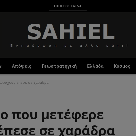
ΠΡΩΤΟΣΕΛΙΔΑ
ν
Απόψεις
Γεωστρατηγική
Ελλάδα
Κόσμος
κωρύχους έπεσε σε χαράδρα
ο που μετέφερε
έπεσε σε χαράδρα