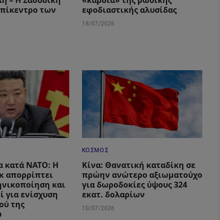
ή – Η Σαουδική
«καρδιά» της ρωσικής
επίκεντρο των
εφοδιαστικής αλυσίδας
18/07/2026
ΚΌΣΜΟΣ
α κατά ΝΑΤΟ: Η
Κίνα: Θανατική καταδίκη σε
κ απορρίπτει
πρώην ανώτερο αξιωματούχο
ηνικοποίηση και
για δωροδοκίες ύψους 324
ί για ενίσχυση
εκατ. δολαρίων
ού της
10/07/2026
υ