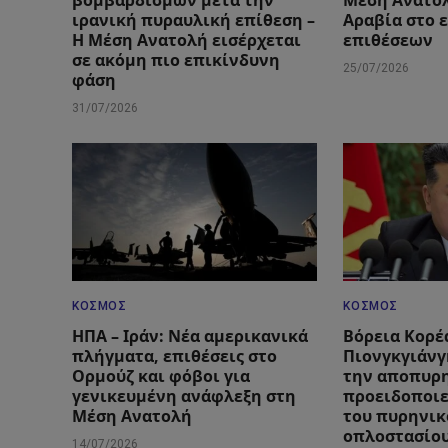
βομβαρδισμών μετά την
Μέση Ανατολ
ιρανική πυραυλική επίθεση –
Αραβία στο 
Η Μέση Ανατολή εισέρχεται
επιθέσεων
σε ακόμη πιο επικίνδυνη
25/07/2026
φάση
31/07/2026
ΚΌΣΜΟΣ
ΚΌΣΜΟΣ
ΗΠΑ – Ιράν: Νέα αμερικανικά
Βόρεια Κορέ
πλήγματα, επιθέσεις στο
Πιονγκγιάνγ
Ορμούζ και φόβοι για
την αποπυρ
γενικευμένη ανάφλεξη στη
προειδοποιε
Μέση Ανατολή
του πυρηνικ
οπλοστασίο
14/07/2026