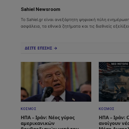
Sahiel Newsroom
Το Sahiel.gr είναι ανεξάρτητη ψηφιακή πύλη ενημέρωσ
ασφάλεια, τα εθνικά ζητήματα και τις διεθνείς εξελίξ
ΔΕΙΤΕ ΕΠΙΣΗΣ →
ΚΌΣΜΟΣ
ΚΌΣΜΟΣ
ΗΠΑ – Ιράν: Νέος γύρος
ΗΠΑ – Ιράν: 
αμερικανικών
ανοίγουν νέ