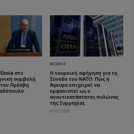
ΚΌΣΜΟΣ
Ebola στο
Η τουρκική αφήγηση για τη
ηνική συμβολή
Σύνοδο του ΝΑΤΟ: Πώς η
 τον Πρέσβη
Άγκυρα επιχειρεί να
αδόπουλο
εμφανιστεί ως ο
αναντικατάστατος πυλώνας
της Συμμαχίας
07/07/2026