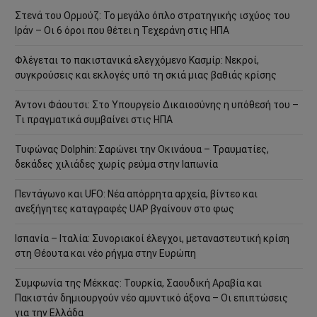
Στενά του Ορμούζ: Το μεγάλο όπλο στρατηγικής ισχύος του
Ιράν – Οι 6 όροι που θέτει η Τεχεράνη στις ΗΠΑ
Φλέγεται το πακιστανικά ελεγχόμενο Κασμίρ: Νεκροί,
συγκρούσεις και εκλογές υπό τη σκιά μιας βαθιάς κρίσης
Άντονι Φάουτσι: Στο Υπουργείο Δικαιοσύνης η υπόθεσή του –
Τι πραγματικά συμβαίνει στις ΗΠΑ
Τυφώνας Dolphin: Σαρώνει την Οκινάουα – Τραυματίες,
δεκάδες χιλιάδες χωρίς ρεύμα στην Ιαπωνία
Πεντάγωνο και UFO: Νέα απόρρητα αρχεία, βίντεο και
ανεξήγητες καταγραφές UAP βγαίνουν στο φως
Ισπανία – Ιταλία: Συνοριακοί έλεγχοι, μεταναστευτική κρίση
στη Θέουτα και νέο ρήγμα στην Ευρώπη
Συμφωνία της Μέκκας: Τουρκία, Σαουδική Αραβία και
Πακιστάν δημιουργούν νέο αμυντικό άξονα – Οι επιπτώσεις
για την Ελλάδα