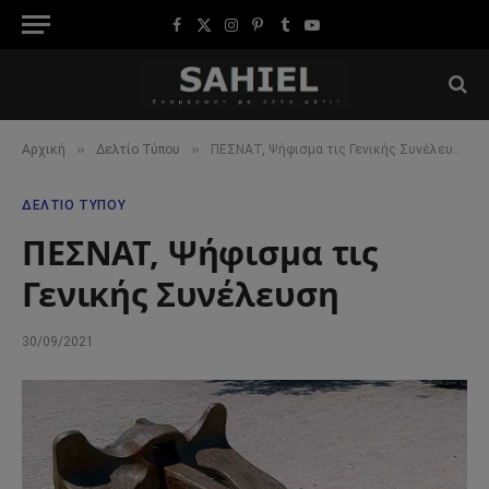
Facebook
X
Instagram
Pinterest
Tumblr
YouTube
(Twitter)
»
»
Αρχική
Δελτίο Τύπου
ΠΕΣΝΑΤ, Ψήφισμα τις Γενικής Συνέλευση
ΔΕΛΤΊΟ ΤΎΠΟΥ
ΠΕΣΝΑΤ, Ψήφισμα τις
Γενικής Συνέλευση
30/09/2021