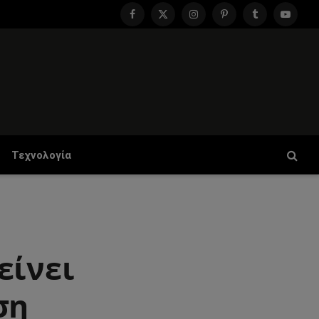
Facebook
X
Instagram
Pinterest
Tumblr
YouTu
(Twitter)
Τεχνολογία
είνει
ση