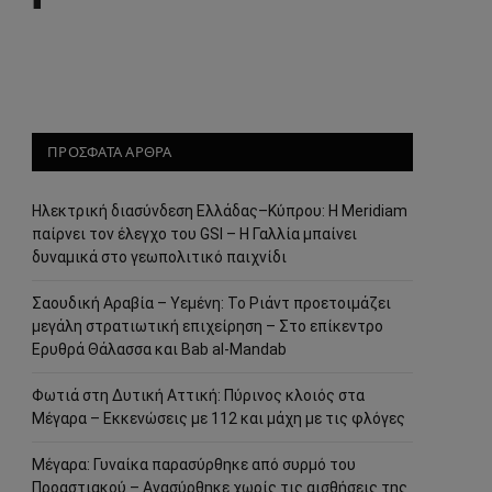
ΠΡΟΣΦΑΤΑ ΑΡΘΡΑ
Ηλεκτρική διασύνδεση Ελλάδας–Κύπρου: Η Meridiam
παίρνει τον έλεγχο του GSI – Η Γαλλία μπαίνει
δυναμικά στο γεωπολιτικό παιχνίδι
Σαουδική Αραβία – Υεμένη: Το Ριάντ προετοιμάζει
μεγάλη στρατιωτική επιχείρηση – Στο επίκεντρο
Ερυθρά Θάλασσα και Bab al-Mandab
Φωτιά στη Δυτική Αττική: Πύρινος κλοιός στα
Μέγαρα – Εκκενώσεις με 112 και μάχη με τις φλόγες
Μέγαρα: Γυναίκα παρασύρθηκε από συρμό του
Προαστιακού – Ανασύρθηκε χωρίς τις αισθήσεις της