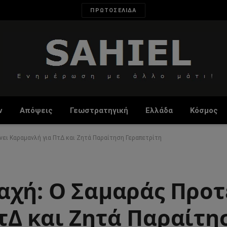
ΠΡΩΤΟΣΕΛΙΔΑ
ν
Απόψεις
Γεωστρατηγική
Ελλάδα
Κόσμος
νει Καραμανλή για ΠτΔ και Ζητά Παραίτηση Γεραπετρίτη
αχή: Ο Σαμαράς Προτ
τΔ και Ζητά Παραίτη