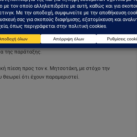
ματικές Επιπτώσεις
οβληματισμό εντός της ΝΔ. Παρότι είχε εκτιμηθεί ότι
 πρώην πρωθυπουργός υιοθετεί σκληρή γραμμή,
τα της παράταξης.
ή πίεση προς τον κ. Μητσοτάκη, με στόχο την
 θεωρεί ότι έχουν παραμεριστεί.