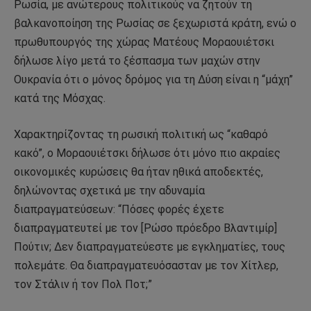
Ρωσία, με ανώτερους πολιτικούς να ζητούν τη
βαλκανοποίηση της Ρωσίας σε ξεχωριστά κράτη, ενώ ο
πρωθυπουργός της χώρας Ματέους Μοραουιέτσκι
δήλωσε λίγο μετά το ξέσπασμα των μαχών στην
Ουκρανία ότι ο μόνος δρόμος για τη Δύση είναι η “μάχη”
κατά της Μόσχας.
Χαρακτηρίζοντας τη ρωσική πολιτική ως “καθαρό
κακό”, ο Μοραουιέτσκι δήλωσε ότι μόνο πιο ακραίες
οικονομικές κυρώσεις θα ήταν ηθικά αποδεκτές,
δηλώνοντας σχετικά με την αδυναμία
διαπραγματεύσεων: “Πόσες φορές έχετε
διαπραγματευτεί με τον [Ρώσο πρόεδρο Βλαντιμίρ]
Πούτιν; Δεν διαπραγματεύεστε με εγκληματίες, τους
πολεμάτε. Θα διαπραγματευόσασταν με τον Χίτλερ,
τον Στάλιν ή τον Πολ Ποτ;”