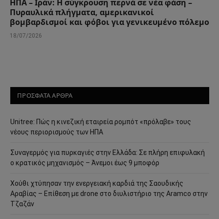
ΗΠΑ – Ιράν: Η σύγκρουση περνά σε νέα φάση –
Πυραυλικά πλήγματα, αμερικανικοί
βομβαρδισμοί και φόβοι για γενικευμένο πόλεμο
18/07/2026
ΠΡΟΣΦΑΤΑ ΑΡΘΡΑ
Unitree: Πώς η κινεζική εταιρεία ρομπότ «πρόλαβε» τους
νέους περιορισμούς των ΗΠΑ
Συναγερμός για πυρκαγιές στην Ελλάδα: Σε πλήρη επιφυλακή
ο κρατικός μηχανισμός – Άνεμοι έως 9 μποφόρ
Χούθι χτύπησαν την ενεργειακή καρδιά της Σαουδικής
Αραβίας – Επίθεση με drone στο διυλιστήριο της Aramco στην
Τζαζάν