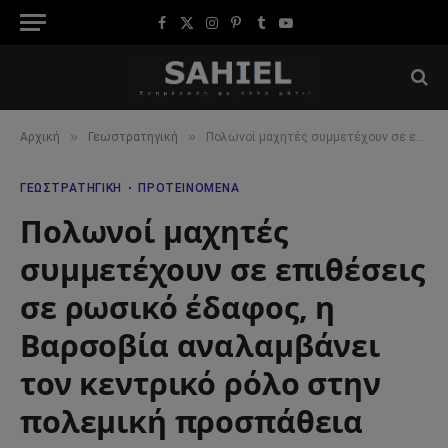
Facebook
X
Instagram
Pinterest
Tumblr
YouTube
(Twitter)
»
»
Αρχική
Γεωστρατηγική
Πολωνοί μαχητές συμμετέχουν σε επιθέσεις σε ρωσικό έδαφος, η Βαρσοβία αναλαμβάνει τον κεντρικό ρόλο στην πολεμική προσπάθεια
ΓΕΩΣΤΡΑΤΗΓΙΚΉ
ΠΡΟΤΕΙΝΌΜΕΝΑ
Πολωνοί μαχητές
συμμετέχουν σε επιθέσεις
σε ρωσικό έδαφος, η
Βαρσοβία αναλαμβάνει
τον κεντρικό ρόλο στην
πολεμική προσπάθεια