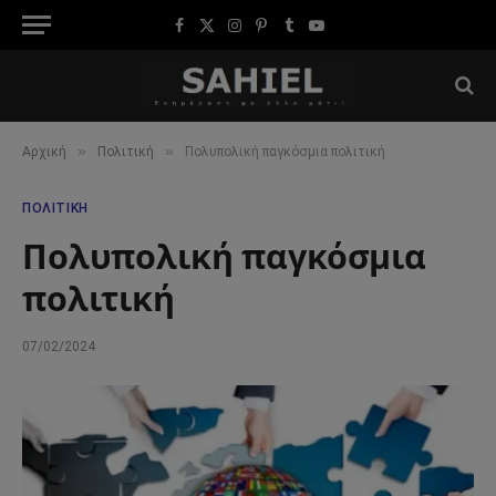
Facebook
X
Instagram
Pinterest
Tumblr
YouTube
(Twitter)
»
»
Αρχική
Πολιτική
Πολυπολική παγκόσμια πολιτική
ΠΟΛΙΤΙΚΉ
Πολυπολική παγκόσμια
πολιτική
07/02/2024