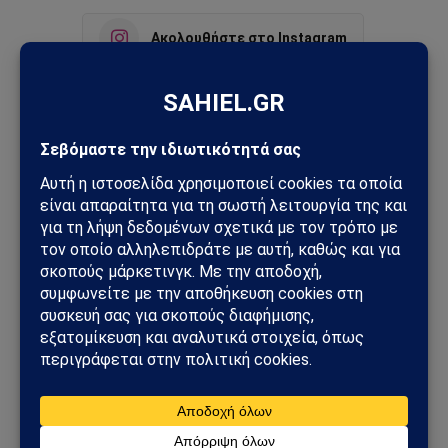
Ακολουθήστε στο Instagram
Ακολουθήστε στο YouTube
Facebook
Twitter
Pinterest
Tumblr
Sahiel Newsroom
Facebook
X
Pinterest
Instagram
Tumblr
(Twitter)
Το Sahiel.gr είναι ανεξάρτητη ψηφιακή πύλη ενημέρωσης
και ανάλυσης με έμφαση στη γεωπολιτική, τη διεθνή
ασφάλεια, τα εθνικά ζητήματα και τις διεθνείς εξελίξεις
που επηρεάζουν την Ελλάδα και τον ευρύτερο ελληνισμό.