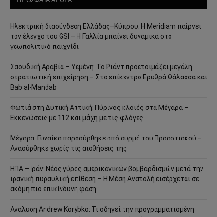
Ηλεκτρική διασύνδεση Ελλάδας–Κύπρου: Η Meridiam παίρνει
τον έλεγχο του GSI – Η Γαλλία μπαίνει δυναμικά στο
γεωπολιτικό παιχνίδι
Σαουδική Αραβία – Υεμένη: Το Ριάντ προετοιμάζει μεγάλη
στρατιωτική επιχείρηση – Στο επίκεντρο Ερυθρά Θάλασσα και
Bab al-Mandab
Φωτιά στη Δυτική Αττική: Πύρινος κλοιός στα Μέγαρα –
Εκκενώσεις με 112 και μάχη με τις φλόγες
Μέγαρα: Γυναίκα παρασύρθηκε από συρμό του Προαστιακού –
Ανασύρθηκε χωρίς τις αισθήσεις της
ΗΠΑ – Ιράν: Νέος γύρος αμερικανικών βομβαρδισμών μετά την
ιρανική πυραυλική επίθεση – Η Μέση Ανατολή εισέρχεται σε
ακόμη πιο επικίνδυνη φάση
Ανάλυση Andrew Korybko: Τι οδηγεί την προγραμματισμένη