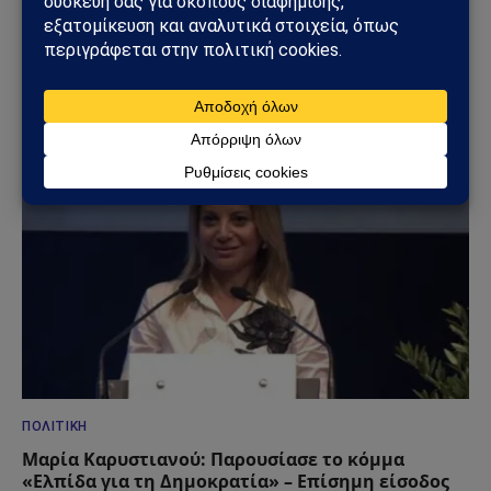
ΚΌΣΜΟΣ
Το Μπέλφαστ φλέγεται: Βίαιες ταραχές μετά από
επίθεση με μαχαίρι – Σπίτια, οχήματα και δρόμοι
στις φλόγες
10/06/2026
ΠΟΛΙΤΙΚΉ
Μαρία Καρυστιανού: Παρουσίασε το κόμμα
«Ελπίδα για τη Δημοκρατία» – Επίσημη είσοδος