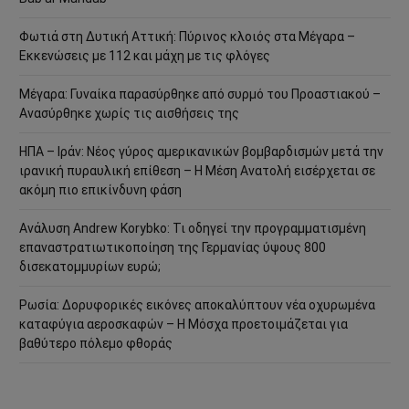
Φωτιά στη Δυτική Αττική: Πύρινος κλοιός στα Μέγαρα –
Εκκενώσεις με 112 και μάχη με τις φλόγες
Μέγαρα: Γυναίκα παρασύρθηκε από συρμό του Προαστιακού –
Ανασύρθηκε χωρίς τις αισθήσεις της
ΗΠΑ – Ιράν: Νέος γύρος αμερικανικών βομβαρδισμών μετά την
ιρανική πυραυλική επίθεση – Η Μέση Ανατολή εισέρχεται σε
ακόμη πιο επικίνδυνη φάση
Ανάλυση Andrew Korybko: Τι οδηγεί την προγραμματισμένη
επαναστρατιωτικοποίηση της Γερμανίας ύψους 800
δισεκατομμυρίων ευρώ;
Ρωσία: Δορυφορικές εικόνες αποκαλύπτουν νέα οχυρωμένα
καταφύγια αεροσκαφών – Η Μόσχα προετοιμάζεται για
βαθύτερο πόλεμο φθοράς