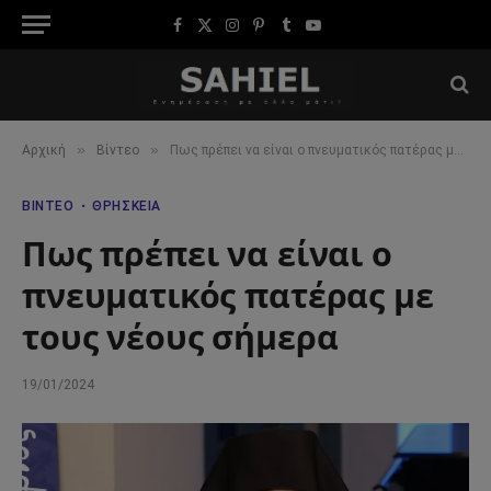
Facebook
X
Instagram
Pinterest
Tumblr
YouTube
(Twitter)
»
»
Αρχική
Βίντεο
Πως πρέπει να είναι ο πνευματικός πατέρας με τους νέους σήμερα
ΒΊΝΤΕΟ
ΘΡΗΣΚΕΊΑ
Πως πρέπει να είναι ο
πνευματικός πατέρας με
τους νέους σήμερα
19/01/2024