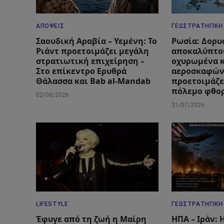
ΑΠΌΨΕΙΣ
ΓΕΩΣΤΡΑΤΗΓΙΚΉ
Σαουδική Αραβία – Υεμένη: Το
Ρωσία: Δορυ
Ριάντ προετοιμάζει μεγάλη
αποκαλύπτο
στρατιωτική επιχείρηση –
οχυρωμένα 
Στο επίκεντρο Ερυθρά
αεροσκαφών
Θάλασσα και Bab al-Mandab
προετοιμάζε
πόλεμο φθο
02/08/2026
31/07/2026
LIFESTYLE
ΓΕΩΣΤΡΑΤΗΓΙΚΉ
Έφυγε από τη ζωή η Μαίρη
ΗΠΑ – Ιράν: