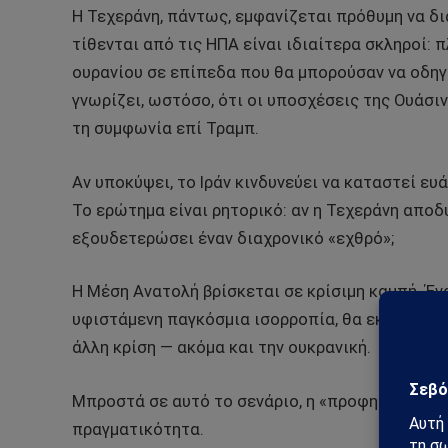
Η Τεχεράνη, πάντως, εμφανίζεται πρόθυμη να δι
τίθενται από τις ΗΠΑ είναι ιδιαίτερα σκληροί:
ουρανίου σε επίπεδα που θα μπορούσαν να οδηγ
γνωρίζει, ωστόσο, ότι οι υποσχέσεις της Ουάσι
τη συμφωνία επί Τραμπ.
Αν υποκύψει, το Ιράν κινδυνεύει να καταστεί ε
Το ερώτημα είναι ρητορικό: αν η Τεχεράνη αποδυ
εξουδετερώσει έναν διαχρονικό «εχθρό»;
Η Μέση Ανατολή βρίσκεται σε κρίσιμη καμπή. Έ
υφιστάμενη παγκόσμια ισορροπία, θα εκτινάξει 
άλλη κρίση — ακόμα και την ουκρανική.
Μπροστά σε αυτό το σενάριο, η «προφητεία» του
πραγματικότητα.