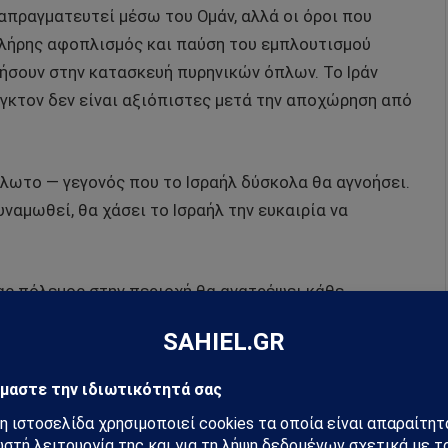
απραγματευτεί μέσω του Ομάν, αλλά οι όροι που
 πλήρης αφοπλισμός και παύση του εμπλουτισμού
ήσουν στην κατασκευή πυρηνικών όπλων. Το Ιράν
νγκτον δεν είναι αξιόπιστες μετά την αποχώρηση από
υάλωτο — γεγονός που το Ισραήλ δύσκολα θα αγνοήσει.
ναμωθεί, θα χάσει το Ισραήλ την ευκαιρία να
νας πόλεμος στην περιοχή θα ανατρέψει κάθε
τις τιμές του πετρελαίου και θα επισκιάσει κάθε
 Ζιρινόφσκι ίσως δεν είναι τόσο μακριά από την