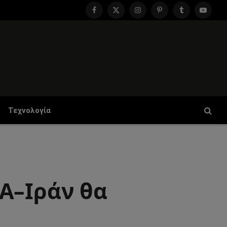
Facebook
X
Instagram
Pinterest
Tumblr
YouTu
(Twitter)
Τεχνολογία
Α–Ιράν θα