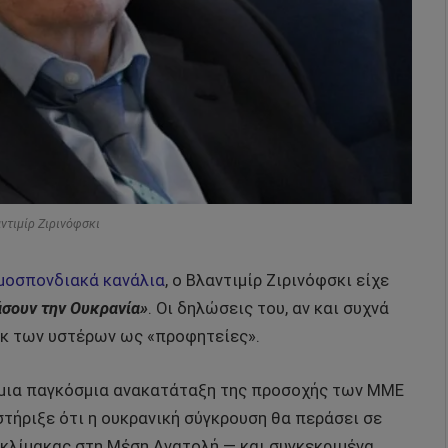
αντιμίρ Ζιρινόφσκι
μοσπονδιακά κανάλια
, ο Βλαντιμίρ Ζιρινόφσκι είχε
άσουν την Ουκρανία»
. Οι δηλώσεις του, αν και συχνά
εκ των υστέρων ως «προφητείες».
ε μια παγκόσμια ανακατάταξη της προσοχής των ΜΜΕ
στήριξε ότι η ουκρανική σύγκρουση θα περάσει σε
κλίμακας στη Μέση Ανατολή — και συγκεκριμένα,