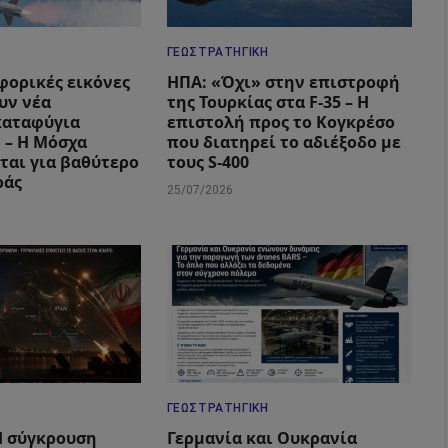
ΓΕΩΣΤΡΑΤΗΓΙΚΉ
φορικές εικόνες
ΗΠΑ: «Όχι» στην επιστροφή
υν νέα
της Τουρκίας στα F-35 – Η
καταφύγια
επιστολή προς το Κογκρέσο
 – Η Μόσχα
που διατηρεί το αδιέξοδο με
ται για βαθύτερο
τους S-400
ράς
25/07/2026
ΓΕΩΣΤΡΑΤΗΓΙΚΉ
 Η σύγκρουση
Γερμανία και Ουκρανία