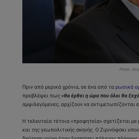
Photo - Βλ
Πριν από μερικά χρόνια, σε ένα από τα
ρωσικά ο
προβλέψει πως
«θα έρθει η ώρα που όλοι θα ξεχ
αμφιλεγόμενες, αρχίζουν να αντιμετωπίζονται 
Η τελευταία τέτοια «προφητεία» σχετίζεται μ
και της γεωπολιτικής σκηνής. Ο Ζιρινόφσκι υπο
δεύτερη μοίρα όταν ξεσπάσει πόλεμος πλήρους 