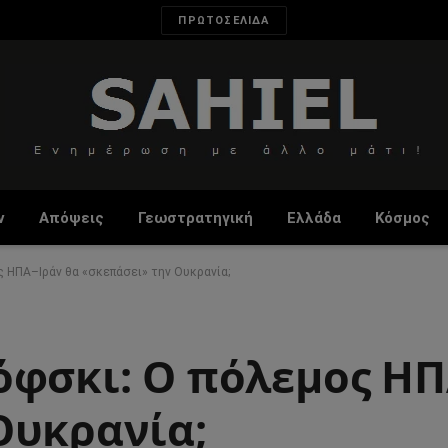
ΠΡΩΤΟΣΕΛΙΔΑ
ν
Απόψεις
Γεωστρατηγική
Ελλάδα
Κόσμος
ς ΗΠΑ–Ιράν θα «σκεπάσει» την Ουκρανία;
όφσκι: Ο πόλεμος ΗΠ
Ουκρανία;