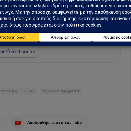
hiel στο Google News
ή για να λαμβάνεις πρώτος τις σημαντικότερες
 και αναλύσεις.
preferred source
πόλεμος ΗΠΑ Ιράν
πυρηνική συμφωνία
m
Ακολουθήστε στο YouTube