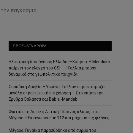
 την παγκόσμια
ΠΡΟΣΦΑΤΑ ΑΡΘΡΑ
Ηλεκτρική διασύνδεση Ελλάδας–Κύπρου: Η Meridiam
παίρνει τον έλεγχο του GSI – Η Γαλλία μπαίνει
δυναμικά στο γεωπολιτικό παιχνίδι
Σαουδική Αραβία – Υεμένη: Το Ριάντ προετοιμάζει
μεγάλη στρατιωτική επιχείρηση – Στο επίκεντρο
Ερυθρά Θάλασσα και Bab al-Mandab
Φωτιά στη Δυτική Αττική: Πύρινος κλοιός στα
Μέγαρα – Εκκενώσεις με 112 και μάχη με τις φλόγες
Μέγαρα: Γυναίκα παρασύρθηκε από συρμό του