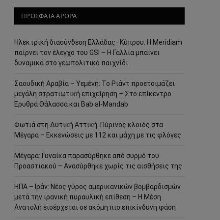
ΠΡΟΣΦΑΤΑ ΑΡΘΡΑ
Ηλεκτρική διασύνδεση Ελλάδας–Κύπρου: Η Meridiam
παίρνει τον έλεγχο του GSI – Η Γαλλία μπαίνει
δυναμικά στο γεωπολιτικό παιχνίδι
Σαουδική Αραβία – Υεμένη: Το Ριάντ προετοιμάζει
μεγάλη στρατιωτική επιχείρηση – Στο επίκεντρο
Ερυθρά Θάλασσα και Bab al-Mandab
Φωτιά στη Δυτική Αττική: Πύρινος κλοιός στα
Μέγαρα – Εκκενώσεις με 112 και μάχη με τις φλόγες
Μέγαρα: Γυναίκα παρασύρθηκε από συρμό του
Προαστιακού – Ανασύρθηκε χωρίς τις αισθήσεις της
ΗΠΑ – Ιράν: Νέος γύρος αμερικανικών βομβαρδισμών
μετά την ιρανική πυραυλική επίθεση – Η Μέση
Ανατολή εισέρχεται σε ακόμη πιο επικίνδυνη φάση