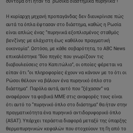
σύντομα ότι ήταν τα “ρωσικά διαστημικά πυρηνικά”!
Η κυρίαρχη μηχανή προπαγάνδας δεν διευκρίνισε πώς
αυτά τα όπλα έφτασαν στο διάστημα, καθώς η Ρωσία
είναι απλώς ένας “πυρηνικά εξοπλισμένος σταθμός
βενζίνης με ελάχιστη έως καθόλου πραγματική
οικονομία”. Ωστόσο, με κάθε σοβαρότητα, το ABC News
επικαλέστηκε “δύο πηγές που γνωρίζουν τις
διαβουλεύσεις στο Καπιτώλιο”, οι οποίες φέρεται να
είπαν ότι “οι πληροφορίες έχουν να κάνουν με το ότι οι
Ρώσοι θέλουν να βάλουν ένα πυρηνικό όπλο στο
διάστημα”. Παρόλα αυτά, αυτό που “ξέχασαν” να
αναφέρουν τα φοβικά ΜΜΕ στις αναφορές τους είναι
ότι αυτό το “πυρηνικό όπλο στο διάστημα” θα ήταν στην
πραγματικότητα ένα πυρηνικό αντιδορυφορικό όπλο
(ASAT). Υπάρχει τεράστια διαφορά μεταξύ της ύπαρξης
θερμοπυρηνικών κεφαλών που στοχεύουν τη Γη από το