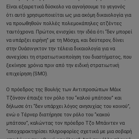
Είναι εξαιρετικά δύσκολο να αγνοήσουμε το γεγονός
ότι αυτό χρησιμοποιείται ως μια ακόμη δικαιολογία για
να προωθηθούν πολλές πολεμοκάπηλες ατζέντες
ταυτόχρονα. Πρώτον, ενισχύει την ιδέα ότι “δεν μπορεί
να υπάρξει ειρήνη” με τη Μόσχα, και δεύτερον, δίνει
στην Ουάσινγκτον την τέλεια δικαιολογία για να
συνεχίσει τη στρατιωτικοποίηση του διαστήματος, που
ξεκίνησε χρόνια πριν από την ειδική στρατιωτική
επιχείρηση (SMO).
Ο πρόεδρος της Βουλής των Αντιπροσώπων Μάικ
Τζόνσον έπαιξε τον ρόλο του “καλού μπάτσου” και
δήλωσε ότι “δεν υπάρχει λόγος ανησυχίας του κοινού”,
ενώ ο Τέρνερ διατήρησε τον ρόλο του “κακού
μπάτσου”, καλώντας τον πρόεδρο Τζο Μπάιντεν να
“αποχαρακτηρίσει πληροφορίες σχετικά με μια σοβαρή