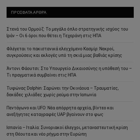
ΠΡΟΣΦΑΤΑ ΑΡΘΡΑ
Στενά του Ορμούζ: Το μεγάλο όπλο στρατηγικής ισχύος του
Ιράν – Οι 6 όροι που θέτει η Τεχεράνη στις ΗΠΑ
Φλέγεται το πακιστανικά ελεγχόμενο Κασμίρ: Νεκροί,
συγκρούσεις και εκλογές υπό τη σκιά μιας βαθιάς κρίσης
Άντονι Φάουτσι: Στο Υπουργείο Δικαιοσύνης η υπόθεσή του –
Τι πραγματικά συμβαίνει στις ΗΠΑ
Τυφώνας Dolphin: Σαρώνει την Οκινάουα – Τραυματίες,
δεκάδες χιλιάδες χωρίς ρεύμα στην Ιαπωνία
Πεντάγωνο και UFO: Νέα απόρρητα αρχεία, βίντεο και
ανεξήγητες καταγραφές UAP βγαίνουν στο φως
Ισπανία – Ιταλία: Συνοριακοί έλεγχοι, μεταναστευτική κρίση
στη Θέουτα και νέο ρήγμα στην Ευρώπη