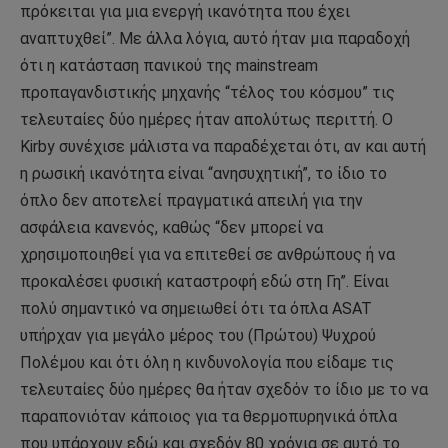
πρόκειται για μια ενεργή ικανότητα που έχει
αναπτυχθεί”. Με άλλα λόγια, αυτό ήταν μια παραδοχή
ότι η κατάσταση πανικού της mainstream
προπαγανδιστικής μηχανής “τέλος του κόσμου” τις
τελευταίες δύο ημέρες ήταν απολύτως περιττή. Ο
Kirby συνέχισε μάλιστα να παραδέχεται ότι, αν και αυτή
η ρωσική ικανότητα είναι “ανησυχητική”, το ίδιο το
όπλο δεν αποτελεί πραγματικά απειλή για την
ασφάλεια κανενός, καθώς “δεν μπορεί να
χρησιμοποιηθεί για να επιτεθεί σε ανθρώπους ή να
προκαλέσει φυσική καταστροφή εδώ στη Γη”. Είναι
πολύ σημαντικό να σημειωθεί ότι τα όπλα ASAT
υπήρχαν για μεγάλο μέρος του (Πρώτου) Ψυχρού
Πολέμου και ότι όλη η κινδυνολογία που είδαμε τις
τελευταίες δύο ημέρες θα ήταν σχεδόν το ίδιο με το να
παραπονιόταν κάποιος για τα θερμοπυρηνικά όπλα
που υπάρχουν εδώ και σχεδόν 80 χρόνια σε αυτό το