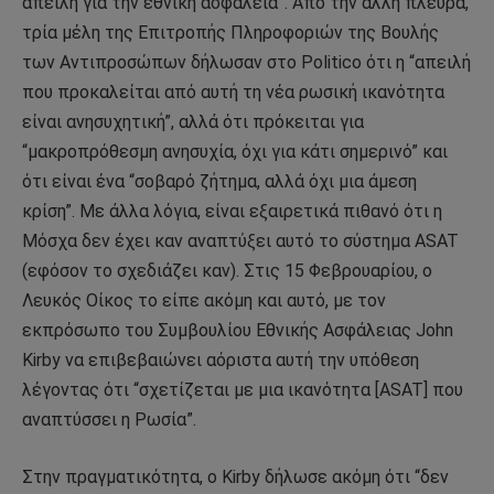
απειλή για την εθνική ασφάλεια”. Από την άλλη πλευρά,
τρία μέλη της Επιτροπής Πληροφοριών της Βουλής
των Αντιπροσώπων δήλωσαν στο Politico ότι η “απειλή
που προκαλείται από αυτή τη νέα ρωσική ικανότητα
είναι ανησυχητική”, αλλά ότι πρόκειται για
“μακροπρόθεσμη ανησυχία, όχι για κάτι σημερινό” και
ότι είναι ένα “σοβαρό ζήτημα, αλλά όχι μια άμεση
κρίση”. Με άλλα λόγια, είναι εξαιρετικά πιθανό ότι η
Μόσχα δεν έχει καν αναπτύξει αυτό το σύστημα ASAT
(εφόσον το σχεδιάζει καν). Στις 15 Φεβρουαρίου, ο
Λευκός Οίκος το είπε ακόμη και αυτό, με τον
εκπρόσωπο του Συμβουλίου Εθνικής Ασφάλειας John
Kirby να επιβεβαιώνει αόριστα αυτή την υπόθεση
λέγοντας ότι “σχετίζεται με μια ικανότητα [ASAT] που
αναπτύσσει η Ρωσία”.
Στην πραγματικότητα, ο Kirby δήλωσε ακόμη ότι “δεν