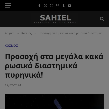
Facebook
X
Instagram
Pinterest
Tumblr
YouTube
(Twitter)
»
»
Αρχική
Κόσμος
Προσοχή στα μεγάλα κακά ρωσικά διαστημικά πυρηνικά!
ΚΌΣΜΟΣ
Προσοχή στα μεγάλα κακά
ρωσικά διαστημικά
πυρηνικά!
19/02/2024