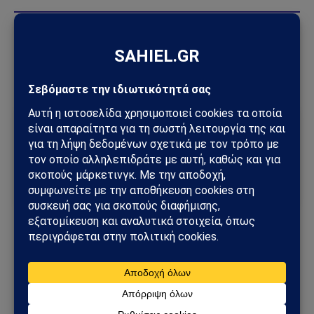
Απόδοση στα ελληνικά Sahiel.gr σε
συνεργασία με
infobrics.org
Ακολούθησε το Sahiel στο Google News
Πρόσθεσε το Sahiel ως προτιμώμενη πηγή για να λαμβάνεις
πρώτος τις σημαντικότερες ειδήσεις και αναλύσεις.
Add as a preferred source
Drago Bosnic
διαστημικά
πυρηνικά
Ρωσικά
Ακολουθήστε στο Instagram