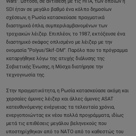
Wars”. Ωστόσο, σε αντίθεση με τις ΗΠΑ, των οποίων η
SDI ήταν σε μεγάλο βαθμό ένα κόλπο δημοσίων
σχέσεων, η Ρωσία κατασκεύασε πραγματικά
διαστημικά όπλα, συμπεριλαμβανομένων των
τροχιακών λέιζερ. Επιπλέον, το 1987, εκτόξευσε ένα
διαστημικό σκάφος οπλισμένο με λέιζερ με την
ονομασία “Polyus/Skif-DM”. Παρόλο που το πρόγραμμα
καταργήθηκε λόγω της ατυχής διάλυσης της
Σοβιετικής Ένωσης, η Μόσχα διατήρησε την
τεχνογνωσία της.
Στην πραγματικότητα, η Ρωσία κατασκεύασε ακόμη και
χερσαίες άμυνες λέιζερ και άλλες άμυνες ASAT
κατευθυνόμενης ενέργειας τα τελευταία χρόνια,
ενεργοποιώντας εκ νέου πολλά προγράμματα, ιδίως
μετά τις επιθέσεις μεγάλου βεληνεκούς που
υποστηρίχθηκαν από το ΝΑΤΟ από το καθεστώς του