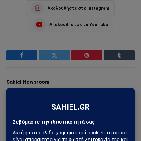
Ακολουθήστε στο Instagram
Ακολουθήστε στο YouTube
Facebook
Twitter
Pinterest
Tumblr
Sahiel Newsroom
Facebook
X
Pinterest
Instagram
Tumblr
(Twitter)
Το Sahiel.gr είναι ανεξάρτητη ψηφιακή πύλη ενημέρωσης
και ανάλυσης με έμφαση στη γεωπολιτική, τη διεθνή
ασφάλεια, τα εθνικά ζητήματα και τις διεθνείς εξελίξεις
που επηρεάζουν την Ελλάδα και τον ευρύτερο ελληνισμό.