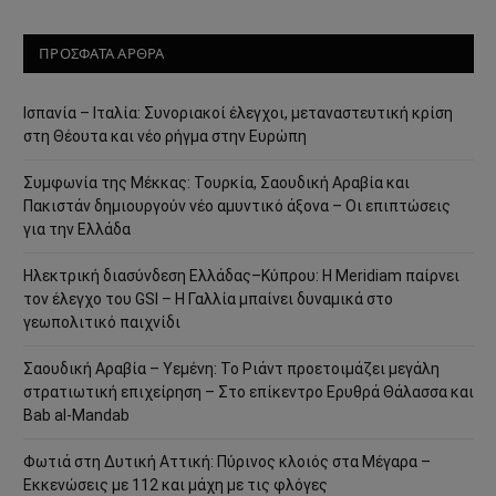
ΠΡΟΣΦΑΤΑ ΑΡΘΡΑ
Ισπανία – Ιταλία: Συνοριακοί έλεγχοι, μεταναστευτική κρίση
στη Θέουτα και νέο ρήγμα στην Ευρώπη
Συμφωνία της Μέκκας: Τουρκία, Σαουδική Αραβία και
Πακιστάν δημιουργούν νέο αμυντικό άξονα – Οι επιπτώσεις
για την Ελλάδα
Ηλεκτρική διασύνδεση Ελλάδας–Κύπρου: Η Meridiam παίρνει
τον έλεγχο του GSI – Η Γαλλία μπαίνει δυναμικά στο
γεωπολιτικό παιχνίδι
Σαουδική Αραβία – Υεμένη: Το Ριάντ προετοιμάζει μεγάλη
στρατιωτική επιχείρηση – Στο επίκεντρο Ερυθρά Θάλασσα και
Bab al-Mandab
Φωτιά στη Δυτική Αττική: Πύρινος κλοιός στα Μέγαρα –
Εκκενώσεις με 112 και μάχη με τις φλόγες