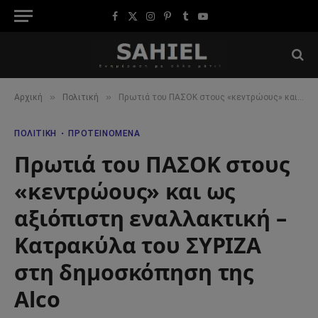
Facebook
X
Instagram
Pinterest
Tumblr
YouTube
(Twitter)
»
»
Αρχική
Πολιτική
Πρωτιά του ΠΑΣΟΚ στους «κεντρώους» και ως αξιόπιστη εναλλακτική – Κατρακύλα του ΣΥΡΙΖΑ στη δημοσκόπηση της Alco
ΠΟΛΙΤΙΚΉ
ΠΡΟΤΕΙΝΌΜΕΝΑ
Πρωτιά του ΠΑΣΟΚ στους
«κεντρώους» και ως
αξιόπιστη εναλλακτική –
Κατρακύλα του ΣΥΡΙΖΑ
στη δημοσκόπηση της
Alco