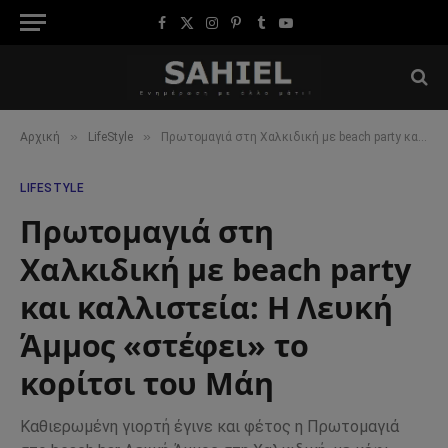
Facebook
X
Instagram
Pinterest
Tumblr
YouTube
(Twitter)
»
»
Αρχική
LifeStyle
Πρωτομαγιά στη Χαλκιδική με beach party και καλλιστεία: Η Λευκή Άμμος «στέφει» το κορίτσι του Μάη
LIFESTYLE
Πρωτομαγιά στη
Χαλκιδική με beach party
και καλλιστεία: Η Λευκή
Άμμος «στέφει» το
κορίτσι του Μάη
Καθιερωμένη γιορτή έγινε και φέτος η Πρωτομαγιά