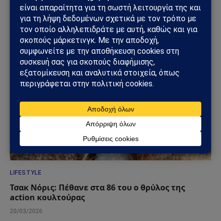
από τις μεγαλύτερες φωνές του ελληνικού
λαϊκού τραγουδιού
22/07/2026
LIFESTYLE
Τσακ Νόρις: Πέθανε στα 86 του ο θρύλος της
action κουλτούρας
20/03/2026