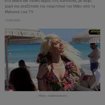
στο beach bar Λευκή Άμμος στη Χαλκιδική, με κέφι,
χορό και αναζήτηση του «κοριτσιού του Μάη» από το
Mykonos Live TV.
12/05/2025
Photo - mykonoslive.tv