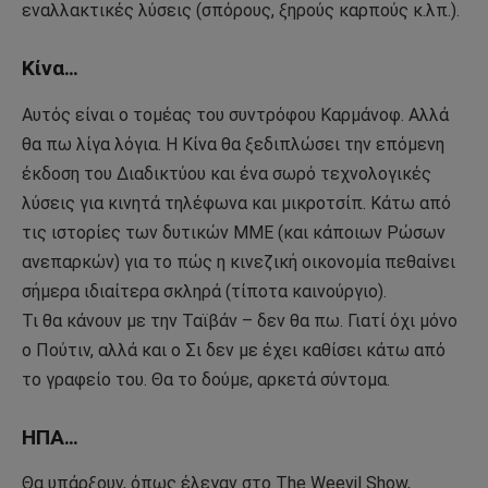
εναλλακτικές λύσεις (σπόρους, ξηρούς καρπούς κ.λπ.).
Κίνα…
Αυτός είναι ο τομέας του συντρόφου Καρμάνοφ. Αλλά
θα πω λίγα λόγια. Η Κίνα θα ξεδιπλώσει την επόμενη
έκδοση του Διαδικτύου και ένα σωρό τεχνολογικές
λύσεις για κινητά τηλέφωνα και μικροτσίπ. Κάτω από
τις ιστορίες των δυτικών ΜΜΕ (και κάποιων Ρώσων
ανεπαρκών) για το πώς η κινεζική οικονομία πεθαίνει
σήμερα ιδιαίτερα σκληρά (τίποτα καινούργιο).
Τι θα κάνουν με την Ταϊβάν – δεν θα πω. Γιατί όχι μόνο
ο Πούτιν, αλλά και ο Σι δεν με έχει καθίσει κάτω από
το γραφείο του. Θα το δούμε, αρκετά σύντομα.
ΗΠΑ…
Θα υπάρξουν, όπως έλεγαν στο The Weevil Show,