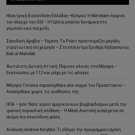
Ηλεκτρική διασύνδεση Ελλάδας–Κύπρου: Η Meridiam παίρνει
τον έλεγχο του GSI – Η Γαλλία μπαίνει δυναμικά στο
γεωπολιτικό παιχνίδι
Σαουδική Αραβία – Υεμένη: Το Ριάντ προετοιμάζει μεγάλη
στρατιωτική επιχείρηση – Στο επίκεντρο Ερυθρά Θάλασσα και
Bab al-Mandab
Φωτιά στη Δυτική Αττική: Πύρινος κλοιός στα Μέγαρα –
Εκκενώσεις με 112 και μάχη με τις φλόγες
Μέγαρα: Γυναίκα παρασύρθηκε από συρμό του Προαστιακού –
Ανασύρθηκε χωρίς τις αισθήσεις της
ΗΠΑ – Ιράν: Νέος γύρος αμερικανικών βομβαρδισμών μετά την
ιρανική πυραυλική επίθεση – Η Μέση Ανατολή εισέρχεται σε
ακόμη πιο επικίνδυνη φάση
Ανάλυση Andrew Korybko: Τι οδηγεί την προγραμματισμένη