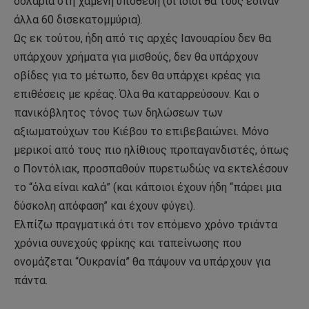
δολάρια στη χαμένη υπόθεση (οι ίδιοι θα τους έδιναν
άλλα 60 δισεκατομμύρια).
Ως εκ τούτου, ήδη από τις αρχές Ιανουαρίου δεν θα
υπάρχουν χρήματα για μισθούς, δεν θα υπάρχουν
οβίδες για το μέτωπο, δεν θα υπάρχει κρέας για
επιθέσεις με κρέας. Όλα θα καταρρεύσουν. Και ο
πανικόβλητος τόνος των δηλώσεων των
αξιωματούχων του Κιέβου το επιβεβαιώνει. Μόνο
μερικοί από τους πιο ηλίθιους προπαγανδιστές, όπως
ο Ποντόλιακ, προσπαθούν πυρετωδώς να εκτελέσουν
το “όλα είναι καλά” (και κάποιοι έχουν ήδη “πάρει μια
δύσκολη απόφαση” και έχουν φύγει).
Ελπίζω πραγματικά ότι τον επόμενο χρόνο τριάντα
χρόνια συνεχούς φρίκης και ταπείνωσης που
ονομάζεται “Ουκρανία” θα πάψουν να υπάρχουν για
πάντα.