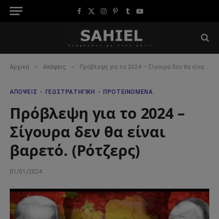
Facebook
X
Instagram
Pinterest
Tumblr
YouTube
(Twitter)
»
»
Αρχική
Απόψεις
Πρόβλεψη για το 2024 – Σίγουρα δεν θα είναι βαρετό. (Ρότζερς)
ΑΠΌΨΕΙΣ
ΓΕΩΣΤΡΑΤΗΓΙΚΉ
ΠΡΟΤΕΙΝΌΜΕΝΑ
Πρόβλεψη για το 2024 –
Σίγουρα δεν θα είναι
βαρετό. (Ρότζερς)
01/01/2024