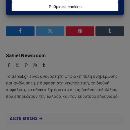
Ακολουθήστε στο YouTube
Facebook
Twitter
Pinterest
Tumblr
Sahiel Newsroom
Facebook
X
Pinterest
Instagram
Tumblr
(Twitter)
Το Sahiel.gr είναι ανεξάρτητη ψηφιακή πύλη ενημέρωσης
και ανάλυσης με έμφαση στη γεωπολιτική, τη διεθνή
ασφάλεια, τα εθνικά ζητήματα και τις διεθνείς εξελίξεις
που επηρεάζουν την Ελλάδα και τον ευρύτερο ελληνισμό.
ΔΕΙΤΕ ΕΠΙΣΗΣ →