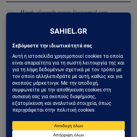
Πηγή:
alexandr-rogers.livejournal.com
Ακολούθησε το Sahiel στο Google News
Πρόσθεσε το Sahiel ως προτιμώμενη πηγή για να λαμβάνεις
πρώτος τις σημαντικότερες ειδήσεις και αναλύσεις.
Add as a preferred source
2024
alexandr rogers
Πρόβλεψη
Ρότζερς
Ακολουθήστε στο Instagram