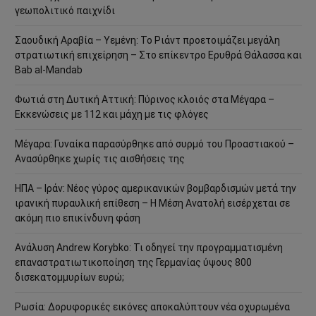
γεωπολιτικό παιχνίδι
Σαουδική Αραβία – Υεμένη: Το Ριάντ προετοιμάζει μεγάλη
στρατιωτική επιχείρηση – Στο επίκεντρο Ερυθρά Θάλασσα και
Bab al-Mandab
Φωτιά στη Δυτική Αττική: Πύρινος κλοιός στα Μέγαρα –
Εκκενώσεις με 112 και μάχη με τις φλόγες
Μέγαρα: Γυναίκα παρασύρθηκε από συρμό του Προαστιακού –
Ανασύρθηκε χωρίς τις αισθήσεις της
ΗΠΑ – Ιράν: Νέος γύρος αμερικανικών βομβαρδισμών μετά την
ιρανική πυραυλική επίθεση – Η Μέση Ανατολή εισέρχεται σε
ακόμη πιο επικίνδυνη φάση
Ανάλυση Andrew Korybko: Τι οδηγεί την προγραμματισμένη
επαναστρατιωτικοποίηση της Γερμανίας ύψους 800
δισεκατομμυρίων ευρώ;
Ρωσία: Δορυφορικές εικόνες αποκαλύπτουν νέα οχυρωμένα