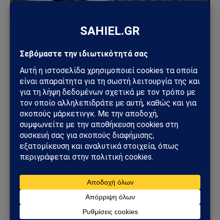
ΤΟΥΡΚΊΑ
Τουρκία – Χαμάς: Ο Χακάν Φιντάν συναντήθηκε
με τον νέο ηγέτη της Χαμάς – Ισχυρό γεωπολιτικό
μήνυμα προς Ισραήλ και Δύση
30/07/2026