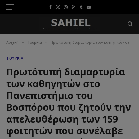
Facebook
X
Instagram
Pinterest
Tumblr
YouTube
(Twitter)
»
»
Αρχική
Τουρκία
Πρωτότυπή διαμαρτυρία των καθηγητών στο Πανεπιστήμιο του Βοσπόρου που ζητούν την απελευθέρωση των 159 φοιτητών που συνέλαβε χθες η αστυνομία…
ΤΟΥΡΚΊΑ
Πρωτότυπή διαμαρτυρία
των καθηγητών στο
Πανεπιστήμιο του
Βοσπόρου που ζητούν την
απελευθέρωση των 159
φοιτητών που συνέλαβε