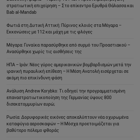
στρατιωτική επιχείρηση – Στο επίκεντρο Ερυθρά Θάλασσα και
Bab al-Mandab
Φωτιά στη Δυτική Αττική: Πύρινος κλοιός στα Μέγαρα –
Εκκενώσεις με 112 και μάχη με τις φλόγες
Μέγαρα: Γυναίκα παρασύρθηκε από συρμό του Προαστιακού –
Ανασύρθηκε χωρίς τις αισθήσεις της
ΗΠΑ – Ιράν: Νέος γύρος αμερικανικών βομβαρδισμών μετά την
ιρανική πυραυλική επίθεση – Η Μέση Ανατολή εισέρχεται σε
ακόμη πιο επικίνδυνη φάση
Ανάλυση Andrew Korybko: Τι οδηγεί την προγραμματισμένη
επαναστρατιωτικοποίηση της Γερμανίας ύψους 800
δισεκατομμυρίων ευρώ;
Ρωσία: Δορυφορικές εικόνες αποκαλύπτουν νέα οχυρωμένα
καταφύγια αεροσκαφών – Η Μόσχα προετοιμάζεται για
βαθύτερο πόλεμο φθοράς