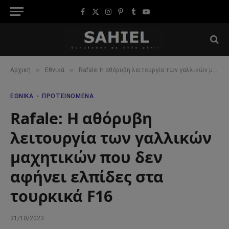
Facebook
X
Instagram
Pinterest
Tumblr
YouTube
(Twitter)
»
»
Αρχική
Εθνικά
Rafale: Η αθόρυβη λειτουργία των γαλλικών μαχητικών που δεν αφήνει ελπίδες στα τουρκικά F16
ΕΘΝΙΚΆ
ΠΡΟΤΕΙΝΌΜΕΝΑ
Rafale: Η αθόρυβη
λειτουργία των γαλλικών
μαχητικών που δεν
αφήνει ελπίδες στα
τουρκικά F16
31/10/2023