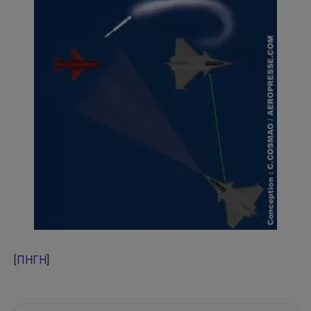
[
ΠΗΓΗ
]