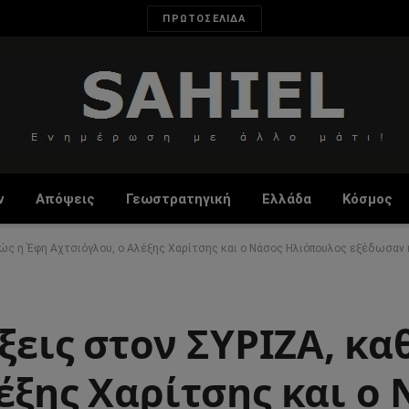
ΠΡΩΤΟΣΕΛΙΔΑ
ν
Απόψεις
Γεωστρατηγική
Ελλάδα
Κόσμος
αθώς η Έφη Αχτσιόγλου, ο Αλέξης Χαρίτσης και ο Νάσος Ηλιόπουλος εξέδωσαν
ίξεις στον ΣΥΡΙΖΑ, κ
έξης Χαρίτσης και ο