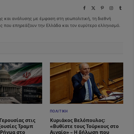
Facebook
X
Pinterest
Instagram
Tumbl
(Twitter)
ης και ανάλυσης με έμφαση στη γεωπολιτική, τη διεθνή
εις που επηρεάζουν την Ελλάδα και τον ευρύτερο ελληνισμό.
ΠΟΛΙΤΙΚΉ
Γερουσίας στις
Κυριάκος Βελόπουλος:
ξουσίες Τραμπ
«Βυθίστε τους Τούρκους στο
– Ρήγμα στο
Αιγαίο» – Η δήλωση που