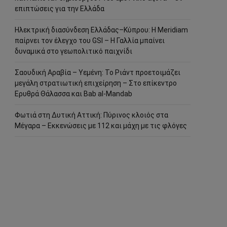
επιπτώσεις για την Ελλάδα
Ηλεκτρική διασύνδεση Ελλάδας–Κύπρου: Η Meridiam
παίρνει τον έλεγχο του GSI – Η Γαλλία μπαίνει
δυναμικά στο γεωπολιτικό παιχνίδι
Σαουδική Αραβία – Υεμένη: Το Ριάντ προετοιμάζει
μεγάλη στρατιωτική επιχείρηση – Στο επίκεντρο
Ερυθρά Θάλασσα και Bab al-Mandab
Φωτιά στη Δυτική Αττική: Πύρινος κλοιός στα
Μέγαρα – Εκκενώσεις με 112 και μάχη με τις φλόγες