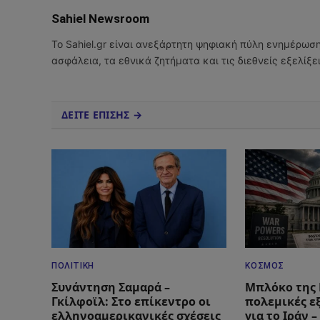
Sahiel Newsroom
Το Sahiel.gr είναι ανεξάρτητη ψηφιακή πύλη ενημέρωσ
ασφάλεια, τα εθνικά ζητήματα και τις διεθνείς εξελίξ
ΔΕΙΤΕ ΕΠΙΣΗΣ →
ΠΟΛΙΤΙΚΉ
ΚΌΣΜΟΣ
Συνάντηση Σαμαρά –
Μπλόκο της 
Γκίλφοϊλ: Στο επίκεντρο οι
πολεμικές ε
ελληνοαμερικανικές σχέσεις
για το Ιράν 