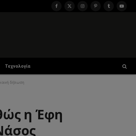
Facebook
X
Instagram
Pinterest
Tumblr
YouTu
(Twitter)
Τεχνολογία
 κοινή δήλωση
αθώς η Έφη
 Νάσος