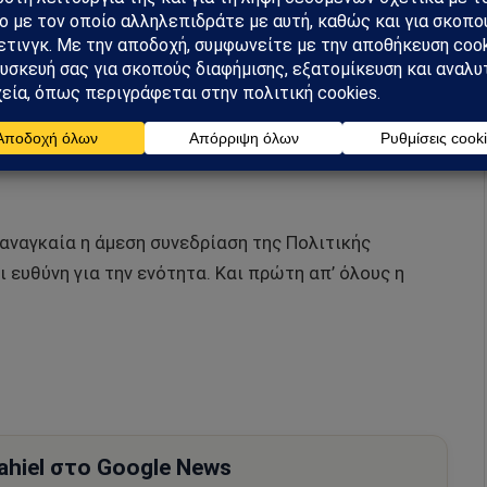
μπορεί να χαρακτηρίζεται από λογικές εσωτερικού
ής δημοκρατίας με κανόνες και σεβασμό των
 συνθήκες, η αναζήτηση της σύνθεσης των
τα προϋποθέτει συλλογικότητα, τήρηση των
αναγκαία η άμεση συνεδρίαση της Πολιτικής
 ευθύνη για την ενότητα. Και πρώτη απ’ όλους η
hiel στο Google News