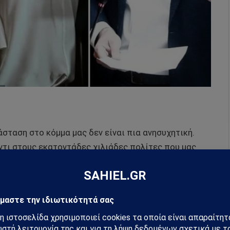
άσταση στο κόμμα μας δεν είναι πια ανησυχητική.
ντι στους εκατοντάδες χιλιάδες πολίτες που μας
ρο.
τό άλλωστε έχει ήδη προσδιοριστεί η διεξαγωγή
 επισπευσθεί. Η πορεία μας όμως μέχρι αυτό θα
ικές μας θέσεις και στο καταστατικό που ορίζει