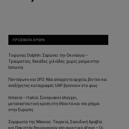
ΠΡΟΣΦΑΤΑ ΑΡΘΡΑ
Τυφώνας Dolphin: Σαρώνει την Οκινάουα –
Τραυματίες, δεκάδες χιλιάδες χωρίς ρεύμα στην
Ιαπωνία
Πεντάγωνο και UFO: Νέα απόρρητα αρχεία, βίντεο και
ανεξήγητες καταγραφές UAP βγαίνουν στο φως
Ισπανία – Ιταλία: Συνοριακοί έλεγχοι,
μεταναστευτική κρίση στη Θέουτα και νέο ρήγμα
στην Ευρώπη
Συμφωνία της Μέκκας: Τουρκία, Σαουδική Αραβία
και Πακιστάν δημιουργούν νέο αμυντικό άξονα – Οι