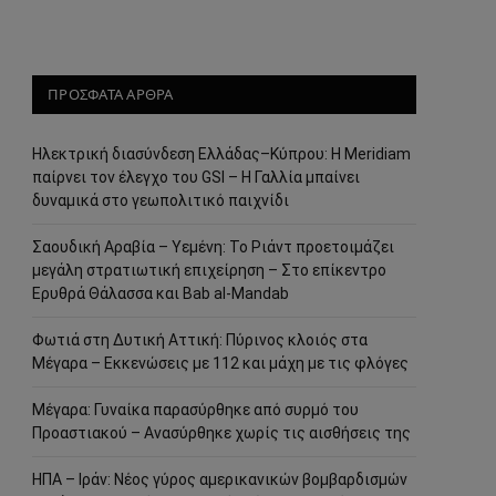
ΠΡΟΣΦΑΤΑ ΑΡΘΡΑ
Ηλεκτρική διασύνδεση Ελλάδας–Κύπρου: Η Meridiam
παίρνει τον έλεγχο του GSI – Η Γαλλία μπαίνει
δυναμικά στο γεωπολιτικό παιχνίδι
Σαουδική Αραβία – Υεμένη: Το Ριάντ προετοιμάζει
μεγάλη στρατιωτική επιχείρηση – Στο επίκεντρο
Ερυθρά Θάλασσα και Bab al-Mandab
Φωτιά στη Δυτική Αττική: Πύρινος κλοιός στα
Μέγαρα – Εκκενώσεις με 112 και μάχη με τις φλόγες
Μέγαρα: Γυναίκα παρασύρθηκε από συρμό του
Προαστιακού – Ανασύρθηκε χωρίς τις αισθήσεις της
ΗΠΑ – Ιράν: Νέος γύρος αμερικανικών βομβαρδισμών