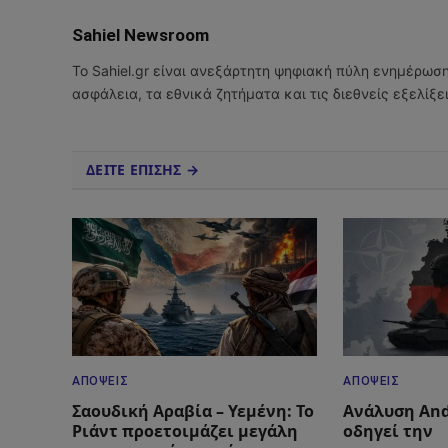
Sahiel Newsroom
Το Sahiel.gr είναι ανεξάρτητη ψηφιακή πύλη ενημέρωσ
ασφάλεια, τα εθνικά ζητήματα και τις διεθνείς εξελίξ
ΔΕΙΤΕ ΕΠΙΣΗΣ →
ΑΠΌΨΕΙΣ
ΑΠΌΨΕΙΣ
Σαουδική Αραβία – Υεμένη: Το
Ανάλυση And
Ριάντ προετοιμάζει μεγάλη
οδηγεί την