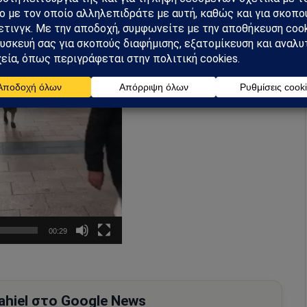
00:29
hiel στο Google News