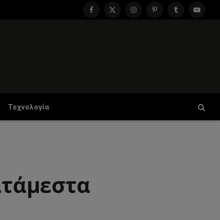
Facebook
X
Instagram
Pinterest
Tumblr
YouTu
(Twitter)
Τεχνολογία
Κατάμεστα