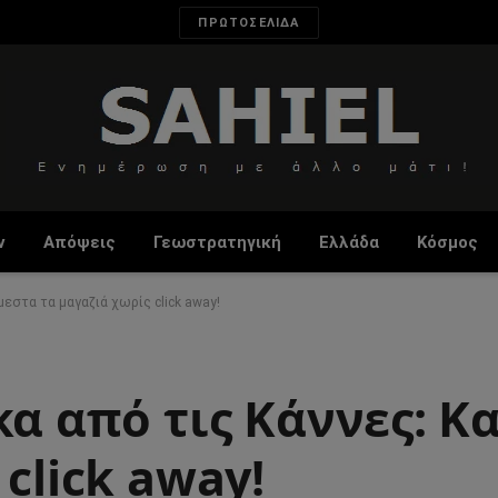
ΠΡΩΤΟΣΕΛΙΔΑ
ν
Απόψεις
Γεωστρατηγική
Ελλάδα
Κόσμος
μεστα τα μαγαζιά χωρίς click away!
κα από τις Κάννες: 
click away!