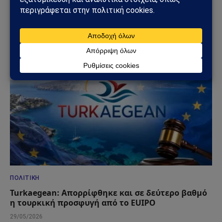
Κυριάκος Βελόπουλος: «Βυθίστε τους Τούρκους
στο Αιγαίο» – Η δήλωση που άναψε φωτιές στη
Βουλή
06/06/2026
ΠΟΛΙΤΙΚΉ
Turkaegean: Απορρίφθηκε και σε δεύτερο βαθμό
η τουρκική προσφυγή από το EUIPO
29/05/2026