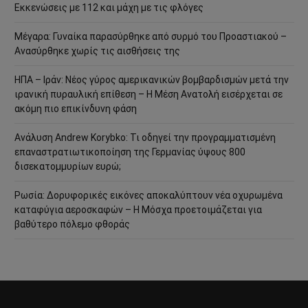
Εκκενώσεις με 112 και μάχη με τις φλόγες
Μέγαρα: Γυναίκα παρασύρθηκε από συρμό του Προαστιακού –
Ανασύρθηκε χωρίς τις αισθήσεις της
ΗΠΑ – Ιράν: Νέος γύρος αμερικανικών βομβαρδισμών μετά την
ιρανική πυραυλική επίθεση – Η Μέση Ανατολή εισέρχεται σε
ακόμη πιο επικίνδυνη φάση
Ανάλυση Andrew Korybko: Τι οδηγεί την προγραμματισμένη
επαναστρατιωτικοποίηση της Γερμανίας ύψους 800
δισεκατομμυρίων ευρώ;
Ρωσία: Δορυφορικές εικόνες αποκαλύπτουν νέα οχυρωμένα
καταφύγια αεροσκαφών – Η Μόσχα προετοιμάζεται για
βαθύτερο πόλεμο φθοράς