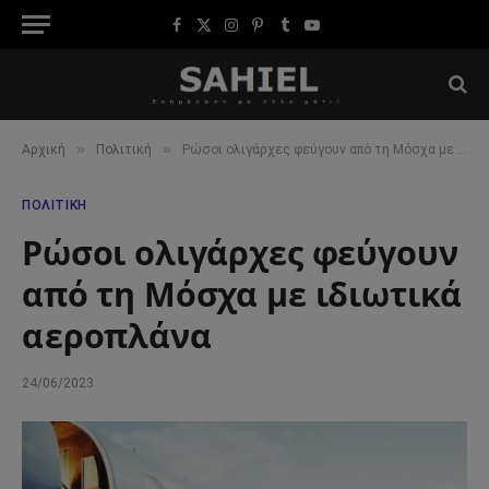
Facebook
X
Instagram
Pinterest
Tumblr
YouTube
(Twitter)
»
»
Αρχική
Πολιτική
Ρώσοι ολιγάρχες φεύγουν από τη Μόσχα με ιδιωτικά αεροπλάνα
ΠΟΛΙΤΙΚΉ
Ρώσοι ολιγάρχες φεύγουν
από τη Μόσχα με ιδιωτικά
αεροπλάνα
24/06/2023