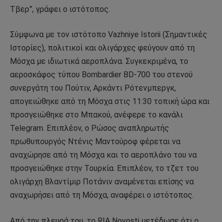
Τβερ”, γράφει ο ιστότοπος.
Σύμφωνα με τον ιστότοπο Vazhniye Istorii (Σημαντικές
Ιστορίες), πολιτικοί και ολιγάρχες φεύγουν από τη
Μόσχα με ιδιωτικά αεροπλάνα. Συγκεκριμένα, το
αεροσκάφος τύπου Bombardier BD-700 του στενού
συνεργάτη του Πούτιν, Αρκάντι Ρότενμπεργκ,
απογειώθηκε από τη Μόσχα στις 11:30 τοπική ώρα και
προσγειώθηκε στο Μπακού, ανέφερε το κανάλι
Telegram. Επιπλέον, ο Ρώσος αναπληρωτής
πρωθυπουργός Ντένις Μαντούροφ φέρεται να
αναχώρησε από τη Μόσχα και το αεροπλάνο του να
προσγειώθηκε στην Τουρκία. Επιπλέον, το τζετ του
ολιγάρχη Βλαντίμιρ Ποτάνιν αναμένεται επίσης να
αναχωρήσει από τη Μόσχα, αναφέρει ο ιστότοπος.
Από την πλευρά του, το RIA Novosti μετέδωσε ότι ο