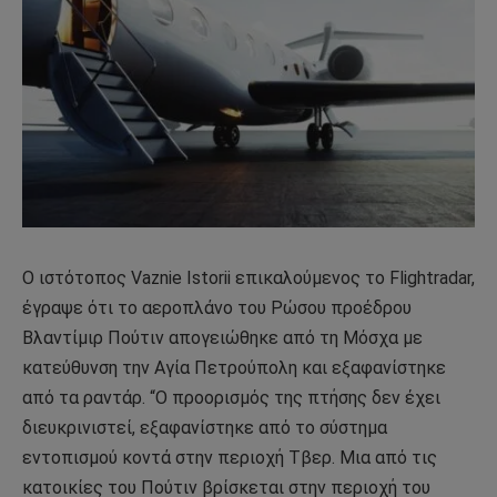
Ο ιστότοπος Vaznie Istorii επικαλούμενος το Flightradar,
έγραψε ότι το αεροπλάνο του Ρώσου προέδρου
Βλαντίμιρ Πούτιν απογειώθηκε από τη Μόσχα με
κατεύθυνση την Αγία Πετρούπολη και εξαφανίστηκε
από τα ραντάρ. “Ο προορισμός της πτήσης δεν έχει
διευκρινιστεί, εξαφανίστηκε από το σύστημα
εντοπισμού κοντά στην περιοχή Τβερ. Μια από τις
κατοικίες του Πούτιν βρίσκεται στην περιοχή του