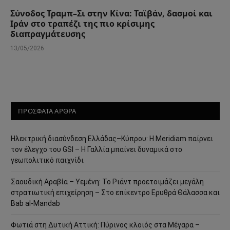
Σύνοδος Τραμπ–Σι στην Κίνα: Ταϊβάν, δασμοί και
Ιράν στο τραπέζι της πιο κρίσιμης
διαπραγμάτευσης
13/05/2026
ΠΡΟΣΦΑΤΑ ΑΡΘΡΑ
Ηλεκτρική διασύνδεση Ελλάδας–Κύπρου: Η Meridiam παίρνει
τον έλεγχο του GSI – Η Γαλλία μπαίνει δυναμικά στο
γεωπολιτικό παιχνίδι
Σαουδική Αραβία – Υεμένη: Το Ριάντ προετοιμάζει μεγάλη
στρατιωτική επιχείρηση – Στο επίκεντρο Ερυθρά Θάλασσα και
Bab al-Mandab
Φωτιά στη Δυτική Αττική: Πύρινος κλοιός στα Μέγαρα –