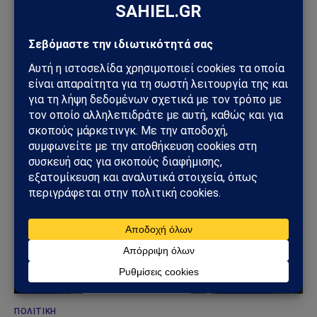
ΚΌΣΜΟΣ
Το Μπέλφαστ φλέγεται: Βίαιες ταραχές μετά από
επίθεση με μαχαίρι – Σπίτια, οχήματα και δρόμοι
στις φλόγες
10/06/2026
ΠΟΛΙΤΙΚΉ