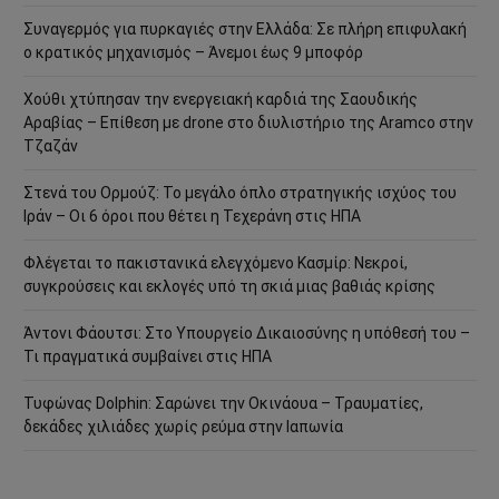
Συναγερμός για πυρκαγιές στην Ελλάδα: Σε πλήρη επιφυλακή
ο κρατικός μηχανισμός – Άνεμοι έως 9 μποφόρ
Χούθι χτύπησαν την ενεργειακή καρδιά της Σαουδικής
Αραβίας – Επίθεση με drone στο διυλιστήριο της Aramco στην
Τζαζάν
Στενά του Ορμούζ: Το μεγάλο όπλο στρατηγικής ισχύος του
Ιράν – Οι 6 όροι που θέτει η Τεχεράνη στις ΗΠΑ
Φλέγεται το πακιστανικά ελεγχόμενο Κασμίρ: Νεκροί,
συγκρούσεις και εκλογές υπό τη σκιά μιας βαθιάς κρίσης
Άντονι Φάουτσι: Στο Υπουργείο Δικαιοσύνης η υπόθεσή του –
Τι πραγματικά συμβαίνει στις ΗΠΑ
Τυφώνας Dolphin: Σαρώνει την Οκινάουα – Τραυματίες,
δεκάδες χιλιάδες χωρίς ρεύμα στην Ιαπωνία