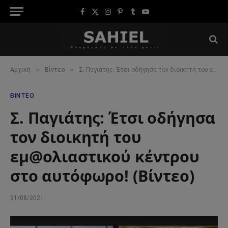
Facebook
X
Instagram
Pinterest
Tumblr
YouTube
(Twitter)
»
»
Αρχική
Βίντεο
Σ. Παγιάτης: Έτσι οδήγησα τον διοικητή του εμ@ολιαστικού κέντρου στο αυτόφωρο! (Βίντεο)
ΒΊΝΤΕΟ
Σ. Παγιάτης: Έτσι οδήγησα
τον διοικητή του
εμ@ολιαστικού κέντρου
στο αυτόφωρο! (Βίντεο)
31/08/2021