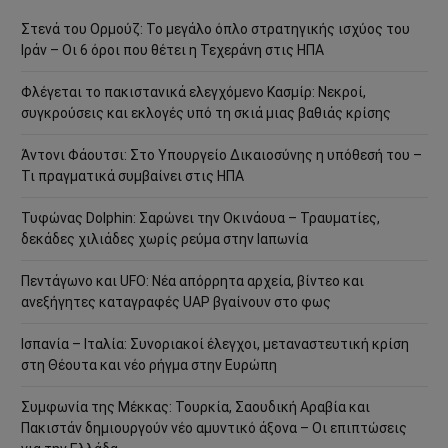
Στενά του Ορμούζ: Το μεγάλο όπλο στρατηγικής ισχύος του
Ιράν – Οι 6 όροι που θέτει η Τεχεράνη στις ΗΠΑ
Φλέγεται το πακιστανικά ελεγχόμενο Κασμίρ: Νεκροί,
συγκρούσεις και εκλογές υπό τη σκιά μιας βαθιάς κρίσης
Άντονι Φάουτσι: Στο Υπουργείο Δικαιοσύνης η υπόθεσή του –
Τι πραγματικά συμβαίνει στις ΗΠΑ
Τυφώνας Dolphin: Σαρώνει την Οκινάουα – Τραυματίες,
δεκάδες χιλιάδες χωρίς ρεύμα στην Ιαπωνία
Πεντάγωνο και UFO: Νέα απόρρητα αρχεία, βίντεο και
ανεξήγητες καταγραφές UAP βγαίνουν στο φως
Ισπανία – Ιταλία: Συνοριακοί έλεγχοι, μεταναστευτική κρίση
στη Θέουτα και νέο ρήγμα στην Ευρώπη
Συμφωνία της Μέκκας: Τουρκία, Σαουδική Αραβία και
Πακιστάν δημιουργούν νέο αμυντικό άξονα – Οι επιπτώσεις