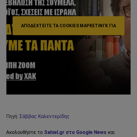
ΑΠΟΔΕΧΤΕΊΤΕ ΤΑ COOKIES ΜΆΡΚΕΤΙΝΓΚ ΓΙΑ
ΝΑ ΔΕΊΤΕ ΤΟ ΒΙΝΤΕΟ
Πηγή:
Σάββας Καλεντερίδης
Ακολουθήστε το
Sahiel.gr στο Google News
και