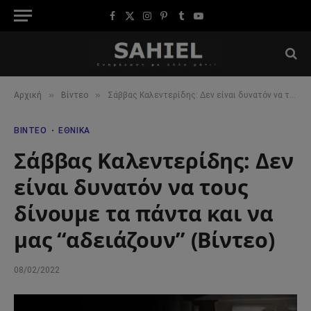
Facebook
X
Instagram
Pinterest
Tumblr
YouTube
(Twitter)
»
»
Αρχική
Βίντεο
Σάββας Καλεντερίδης: Δεν είναι δυνατόν να τους δίνουμε τα πάντα και να μας “αδειάζουν” (Βίντεο)
ΒΊΝΤΕΟ
ΕΘΝΙΚΆ
Σάββας Καλεντερίδης: Δεν
είναι δυνατόν να τους
δίνουμε τα πάντα και να
μας “αδειάζουν” (Βίντεο)
08/02/2022