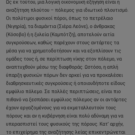
Ως εκ τούτου, μια λογική οικονομική εξήγηση είναι η
αναζήτηση πλούτου – πόλεμος για ιδιωτικό πλουτισμό.
Οι πολύτιμοι φυσικοί πόροι, όπως το πετρέλαιο
(Νιγηρία), τα διαμάντια (Σιέρα Λεόνε), ο άνθρακας
(Κόσοβο) ή η ξυλεία (Καμπότζη), αποτελούν αιτία
συγκρούσεων, καθώς παρέχουν στους αντάρτες τα
μέσα για να χρηματοδοτήσουν και να εξοπλίσουν τις
ομάδες τους ή, σε περίπτωση νίκης στον πόλεμο, να
αναπτυχθούν μέσω της διαφθοράς. Ωστόσο, η απλή
ύπαρξη φυσικών πόρων δεν αρκεί για να προκαλέσει
διαθρησκευτικές συγκρούσεις ή οποιουδήποτε είδους
εμφύλιο πόλεμο. Σε πολλές περιπτώσεις, είναι πιο
πιθανό να ξεσπάσει εμφύλιος πόλεμος αν οι αντάρτες
έχουν εργαζομένους για να εκμεταλλευτούν τους
πόρους και αν η κυβέρνηση είναι πολύ αδύναμη για να
υπερασπιστεί τους φυσικούς της πόρους. Κατ’ αρχήν,
το επιχείρημα της αναζήτησης λείας επικεντρώνεται