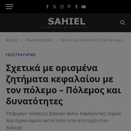
Facebook
X
Instagram
Pinterest
Tumblr
YouTube
(Twitter)
»
»
Αρχική
Γεωστρατηγική
Σχετικά με ορισμένα ζητήματα κεφαλαίου με τον πόλεμο – Πόλεμος και δυνατότητες
ΓΕΩΣΤΡΑΤΗΓΙΚΉ
Σχετικά με ορισμένα
ζητήματα κεφαλαίου με
τον πόλεμο – Πόλεμος και
δυνατότητες
Υπάρχουν τέσσερις βασικοί άυλοι παράγοντες ισχύος
που έχουν άμεσο αντίκτυπο στην επιτυχία στον
πόλεμο