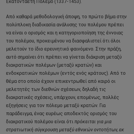
Εκατονταετή Πόλεμο (1337-1453).
Από καθαρά μεθοδολογική άποψη, το πρώτο βήμα στην
πολύπλοκη διαδικασία ανάλυσης του πολέμου πρέπει
να είναι ο ορισμός και η κατηγοριοποίηση της έννοιας
του πολέμου, προκειμένου να διασφαλιστεί ότι όλοι
μελετούν το ίδιο ερευνητικό φαινόμενο. Στην πράξη,
αυτό σημαίνει ότι πρέπει να γίνεται διάκριση μεταξύ
διακρατικών πολέμων (μεταξύ κρατών) και
ενδοκρατικών πολέμων (εντός ενός κράτους). Από το
θέμα στο οποίο έχουν επικεντρωθεί από καιρό οι
μελετητές των διεθνών σχέσεων, δηλαδή τις
διακρατικές σχέσεις, υπάρχουν, επομένως, πολλές
εξηγήσεις για τον πόλεμο μεταξύ κρατών. Για
παράδειγμα, ένας ευρέως αποδεκτός ορισμός του
διακρατικού πολέμου είναι ότι
πρόκειται για μια
στρατιωτική σύγκρουση μεταξύ εθνικών οντοτήτων, εκ