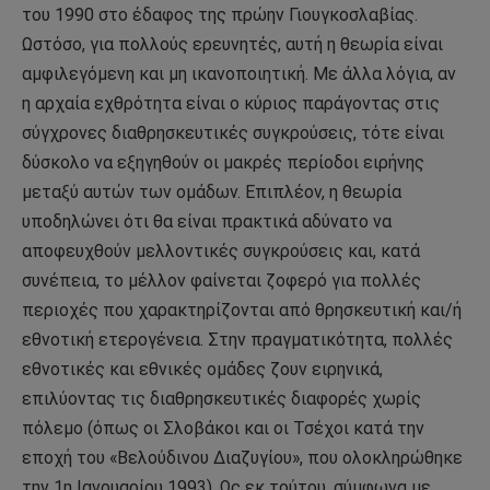
του 1990 στο έδαφος της πρώην Γιουγκοσλαβίας.
Ωστόσο, για πολλούς ερευνητές, αυτή η θεωρία είναι
αμφιλεγόμενη και μη ικανοποιητική. Με άλλα λόγια, αν
η αρχαία εχθρότητα είναι ο κύριος παράγοντας στις
σύγχρονες διαθρησκευτικές συγκρούσεις, τότε είναι
δύσκολο να εξηγηθούν οι μακρές περίοδοι ειρήνης
μεταξύ αυτών των ομάδων. Επιπλέον, η θεωρία
υποδηλώνει ότι θα είναι πρακτικά αδύνατο να
αποφευχθούν μελλοντικές συγκρούσεις και, κατά
συνέπεια, το μέλλον φαίνεται ζοφερό για πολλές
περιοχές που χαρακτηρίζονται από θρησκευτική και/ή
εθνοτική ετερογένεια. Στην πραγματικότητα, πολλές
εθνοτικές και εθνικές ομάδες ζουν ειρηνικά,
επιλύοντας τις διαθρησκευτικές διαφορές χωρίς
πόλεμο (όπως οι Σλοβάκοι και οι Τσέχοι κατά την
εποχή του «Βελούδινου Διαζυγίου», που ολοκληρώθηκε
την 1η Ιανουαρίου 1993). Ως εκ τούτου, σύμφωνα με