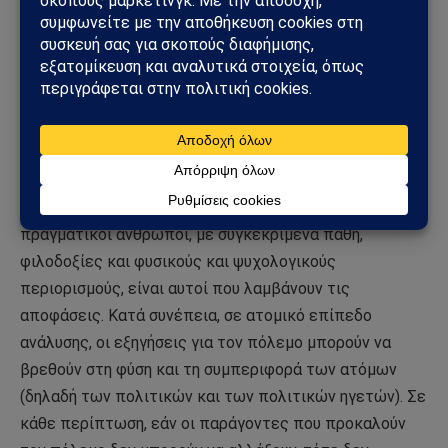
οι παράγοντες που συμβάλλουν στην έκρηξη του
διακρατικού πολέμου και να εξεταστεί ο τρόπος με
τον οποίο οι φορείς προσπαθούν να διαχειριστούν
αυτούς τους παράγοντες για να μειώσουν την
πιθανότητα πολέμου.
Το κράτος ως αφηρημένο συλλογικό όν δεν λαμβάνει
αποφάσεις για την ειρήνη και τον πόλεμο, αλλά οι
πραγματικοί άνθρωποι, με συγκεκριμένα πάθη,
φιλοδοξίες και φυσικούς και ψυχολογικούς
περιορισμούς, είναι αυτοί που λαμβάνουν τις
αποφάσεις. Κατά συνέπεια, σε ατομικό επίπεδο
ανάλυσης, οι εξηγήσεις για τον πόλεμο μπορούν να
βρεθούν στη φύση και τη συμπεριφορά των ατόμων
(δηλαδή των πολιτικών και των πολιτικών ηγετών). Σε
κάθε περίπτωση, εάν οι παράγοντες που προκαλούν