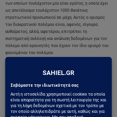
των οποίων τουλάχιστον μία είναι κράτος, η οποία έχει
ως αποτέλεσμα τουλάχιστον 1000 θανάτους
στρατιωτικού προσωπικού
σε μάχη. Αυτός ο ορισμός
του διακρατικού πολέμου είναι, αφενός, σίγουρα
αυθαίρετος, αλλά, αφετέρου, επιτρέπει τη
συστηματική συλλογή και ανάλυση δεδομένων για τον
πόλεμο από ερευνητές που έχουν τον ίδιο ορισμό του
φαινομένου του πολέμου.
Η τυπολογία του πολέμου επεκτάθηκε ώστε να
περιλαμβάνει, εκτός από τον διακρατικό πόλεμο, τους
εξωκρατικούς πολέμους μεταξύ ενός κράτους και
ενός μη κρατικού φορέα εκτός των συνόρων του και
τους ενδοκρατικούς πολέμους μεταξύ δύο ομάδων
εντός των συνόρων του ίδιου κράτους (στην
πραγματικότητα, εμφύλιους πολέμους). Σε περαιτέρω
αναλύσεις του πολέμου, είναι απαραίτητο να εισαχθούν