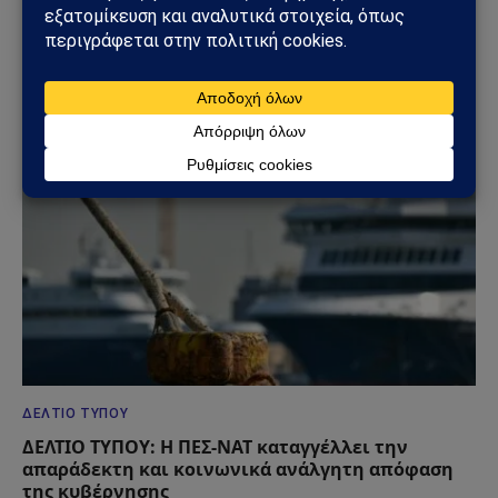
του Ισραηλινού Καθεστώτος κατά της Τεχεράνης
και Άλλων Πόλεων της Ισλαμικής Δημοκρατίας
του Ιράν
21/06/2025
ΔΕΛΤΊΟ ΤΎΠΟΥ
ΔΕΛΤΙΟ ΤΥΠΟΥ: Η ΠΕΣ-ΝΑΤ καταγγέλλει την
απαράδεκτη και κοινωνικά ανάλγητη απόφαση
της κυβέρνησης