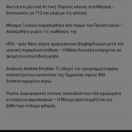
Φωτιά στη Δυτική Αττική: Πύρινος κλοιός στα Μέγαρα –
Εκκενώσεις με 112 και μάχη με τις φλόγες
Μέγαρα: Γυναίκα παρασύρθηκε από συρμό του Προαστιακού –
Ανασύρθηκε χωρίς τις αισθήσεις της
ΗΠΑ – Ιράν: Νέος γύρος αμερικανικών βομβαρδισμών μετά την
ιρανική πυραυλική επίθεση – Η Μέση Ανατολή εισέρχεται σε
ακόμη πιο επικίνδυνη φάση
Ανάλυση Andrew Korybko: Τι οδηγεί την προγραμματισμένη
επαναστρατιωτικοποίηση της Γερμανίας ύψους 800
δισεκατομμυρίων ευρώ;
Ρωσία: Δορυφορικές εικόνες αποκαλύπτουν νέα οχυρωμένα
καταφύγια αεροσκαφών – Η Μόσχα προετοιμάζεται για
βαθύτερο πόλεμο φθοράς