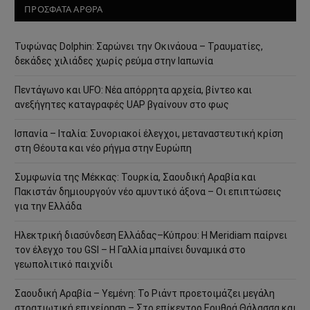
ΠΡΟΣΦΑΤΑ ΑΡΘΡΑ
Τυφώνας Dolphin: Σαρώνει την Οκινάουα – Τραυματίες,
δεκάδες χιλιάδες χωρίς ρεύμα στην Ιαπωνία
Πεντάγωνο και UFO: Νέα απόρρητα αρχεία, βίντεο και
ανεξήγητες καταγραφές UAP βγαίνουν στο φως
Ισπανία – Ιταλία: Συνοριακοί έλεγχοι, μεταναστευτική κρίση
στη Θέουτα και νέο ρήγμα στην Ευρώπη
Συμφωνία της Μέκκας: Τουρκία, Σαουδική Αραβία και
Πακιστάν δημιουργούν νέο αμυντικό άξονα – Οι επιπτώσεις
για την Ελλάδα
Ηλεκτρική διασύνδεση Ελλάδας–Κύπρου: Η Meridiam παίρνει
τον έλεγχο του GSI – Η Γαλλία μπαίνει δυναμικά στο
γεωπολιτικό παιχνίδι
Σαουδική Αραβία – Υεμένη: Το Ριάντ προετοιμάζει μεγάλη
στρατιωτική επιχείρηση – Στο επίκεντρο Ερυθρά Θάλασσα και