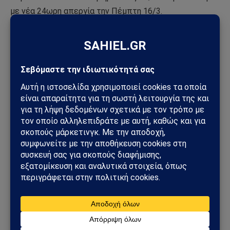
με νέα 24ωρη απεργία την Πέμπτη 16/3.
Είναι ο μόνος δρόμος για να μη συγκαλυφθεί,
να μην ξεχαστεί το έγκλημα στα Τέμπη.
Βάζουμε στο στόχαστρο τους πραγματικούς ενόχους:
Το κράτος των λίγων, την πολιτική της
εμπορευματοποίησης και των ιδιωτικοποιήσεων που
υπηρετούν διαχρονικά όλες οι κυβερνήσεις. Την
πολιτική που λογαριάζει την υγεία, την ασφάλεια και τη
ζωή μας, τα δικαιώματα και τις ανάγκες μας, σαν
κόστος από τη μία και σαν πεδίο κερδοφορίας των
επιχειρηματικών ομίλων από την άλλη.
Αυτοί είναι οι ηθικοί αυτουργοί για το
έγκλημα στα Τέμπη! Για τα δεκάδες
εγκλήματα που διαπράττονται καθημερινά