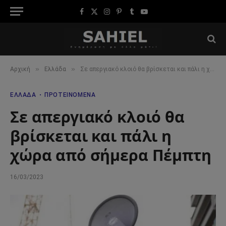
Facebook
X
Instagram
Pinterest
Tumblr
YouTube
(Twitter)
»
»
Αρχική
Ελλάδα
Σε απεργιακό κλοιό θα βρίσκεται και πάλι η χώρα από σήμερα Πέμπτη
ΕΛΛΆΔΑ
ΠΡΟΤΕΙΝΌΜΕΝΑ
Σε απεργιακό κλοιό θα
βρίσκεται και πάλι η
χώρα από σήμερα Πέμπτη
16/03/2023