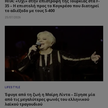
ΗΠΑ: «Όχι» στην επιστροφή της Τουρκίας στα F-
35 – Η επιστολή προς το Κογκρέσο που διατηρεί
το αδιέξοδο με τους S-400
25/07/2026
LIFESTYLE
Έφυγε από τη ζωή η Μαίρη Λίντα – Σίγησε μία
από τις μεγαλύτερες φωνές του ελληνικού
λαϊκού τραγουδιού