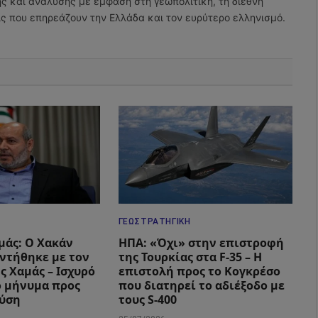
ης και ανάλυσης με έμφαση στη γεωπολιτική, τη διεθνή
εις που επηρεάζουν την Ελλάδα και τον ευρύτερο ελληνισμό.
ΓΕΩΣΤΡΑΤΗΓΙΚΉ
μάς: Ο Χακάν
ΗΠΑ: «Όχι» στην επιστροφή
ντήθηκε με τον
της Τουρκίας στα F-35 – Η
ς Χαμάς – Ισχυρό
επιστολή προς το Κογκρέσο
 μήνυμα προς
που διατηρεί το αδιέξοδο με
Δύση
τους S-400