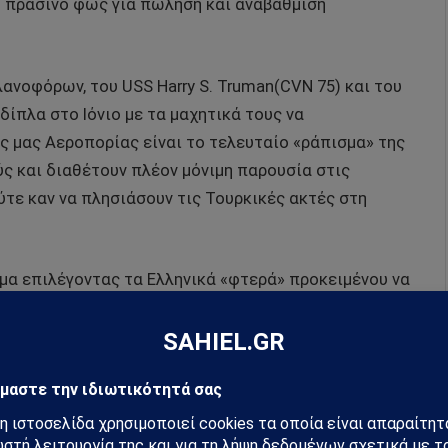
ο πράσινο φως για πώληση και αναβάθμιση
νοφόρων, του USS Harry S. Truman(CVN 75) και του
δίπλα στο Ιόνιο με τα μαχητικά τους να
ς μας Αεροπορίας είναι το τελευταίο «ράπισμα» της
ς και διαθέτουν πλέον μόνιμη παρουσία στις
τε καν να πλησιάσουν τις Τουρκικές ακτές στη
μα επιλέγοντας τα Ελληνικά «φτερά» προκειμένου να
βαρδιστικά B-52 πάνω από τη Ρουμανία. Με τα F-16
ύν φτερό-φτερό με τα θηριώδη αεροσκάφη της USAF.
κή πολεμική αεροπορία επιχείρησε να προσεγγίσει και
η εβδομάδα εντός του FIR Αθηνών κοντά στο
«ήττα» όταν ήρθε αντιμέτωπη με τα «γεράκια» της