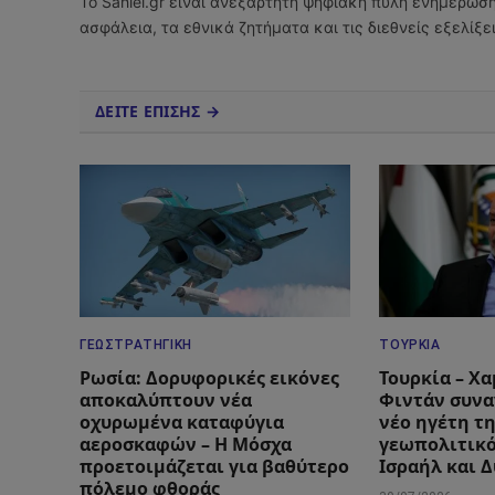
Το Sahiel.gr είναι ανεξάρτητη ψηφιακή πύλη ενημέρωσ
ασφάλεια, τα εθνικά ζητήματα και τις διεθνείς εξελίξ
ΔΕΙΤΕ ΕΠΙΣΗΣ →
ΓΕΩΣΤΡΑΤΗΓΙΚΉ
ΤΟΥΡΚΊΑ
Ρωσία: Δορυφορικές εικόνες
Τουρκία – Χα
αποκαλύπτουν νέα
Φιντάν συνα
οχυρωμένα καταφύγια
νέο ηγέτη τη
αεροσκαφών – Η Μόσχα
γεωπολιτικό
προετοιμάζεται για βαθύτερο
Ισραήλ και 
πόλεμο φθοράς