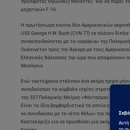
πρόσφατες δηλώσεις Μενέντεζ- και να πάρει τ
μαχητικών F-16.
Η πρωτόγνωρη εικόνα δύο Αμερικανικών αεροπλα
USS George H.W. Bush (CVN 77) να πλέουν δίπλα-
συνεκπαιδεύονται με τα «γεράκια» της Πολεμική
Ουάσιγκτον προς την Άγκυρα με τους Αμερικανού
Ελληνικές θάλασσες την ώρα που αποφεύγουν ού
Μεσόγειο.
Ενώ ταυτόχρονα στέλνουν ένα ακόμη ηχηρό μήνυ
συνοδεύσουν τα σύμβολα ισχύος στρατηγικά βομ
της 337 Πολεμικής Μοίρας «Φάντασμα» να πετο
Είναι τα ίδια βομβαρδιστικά τα οποία η Τουρκι
να συνοδεύσει με το «έτσι θέλω» την περασμέν
Καστελόριζο για να προσθέσει μια ακόμη βαριά 
Κρήτης.