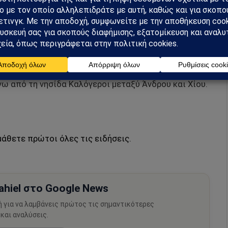
ή η Ουάσιγκτον προς την Άγκυρα ανεβάζουν τους
 φαίνεται σε προκλητικό ξέσπασμα πάνω από το
ησιά να βρίσκονται πλέον σε ημερήσια διάταξη. Όλη
ka ενώ το μεσημέρι ένα άλλο Τουρκικό UAV έφτασε
ω από τη νησίδα Καλόγεροι μεταξύ Άνδρου και Χίου.
μάθετε πρώτοι όλες τις ειδήσεις.
hiel στο Google News
ή για να λαμβάνεις πρώτος τις σημαντικότερες
 και αναλύσεις.