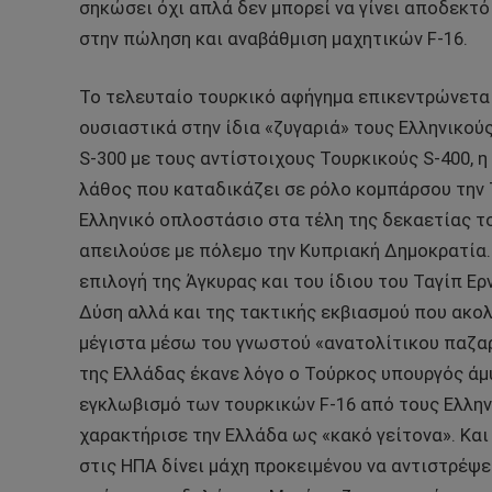
σηκώσει όχι απλά δεν μπορεί να γίνει αποδεκτό
στην πώληση και αναβάθμιση μαχητικών F-16.
Το τελευταίο τουρκικό αφήγημα επικεντρώνετα
ουσιαστικά στην ίδια «ζυγαριά» τους Ελληνικο
S-300 με τους αντίστοιχους Τουρκικούς S-400, 
λάθος που καταδικάζει σε ρόλο κομπάρσου την
Ελληνικό οπλοστάσιο στα τέλη της δεκαετίας το
απειλούσε με πόλεμο την Κυπριακή Δημοκρατία. 
επιλογή της Άγκυρας και του ίδιου του Ταγίπ Ε
Δύση αλλά και της τακτικής εκβιασμού που ακολ
μέγιστα μέσω του γνωστού «ανατολίτικου παζαρ
της Ελλάδας έκανε λόγο ο Τούρκος υπουργός ά
εγκλωβισμό των τουρκικών F-16 από τους Ελλην
χαρακτήρισε την Ελλάδα ως «κακό γείτονα». Κα
στις ΗΠΑ δίνει μάχη προκειμένου να αντιστρέψει