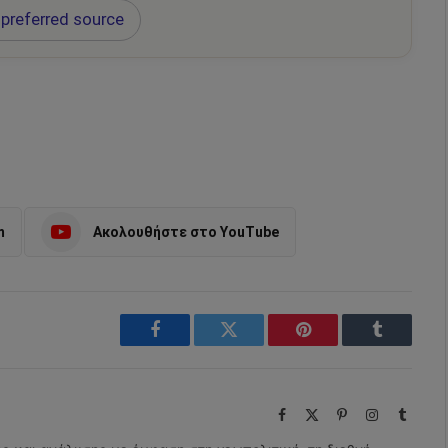
preferred source
m
Ακολουθήστε στο YouTube
Facebook
Twitter
Pinterest
Tumblr
Facebook
X
Pinterest
Instagram
Tumbl
(Twitter)