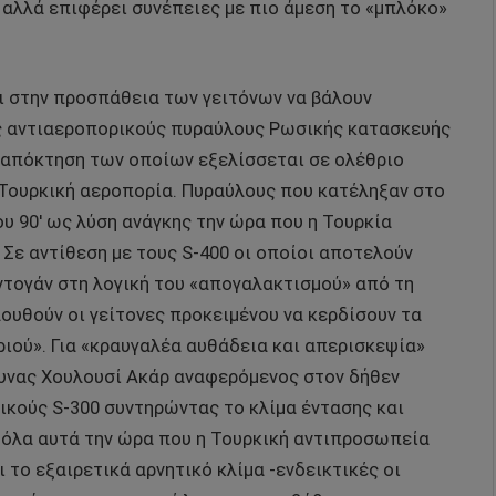
 αλλά επιφέρει συνέπειες με πιο άμεση το «μπλόκο»
ι στην προσπάθεια των γειτόνων να βάλουν
ύς αντιαεροπορικούς πυραύλους Ρωσικής κατασκευής
η απόκτηση των οποίων εξελίσσεται σε ολέθριο
 Τουρκική αεροπορία. Πυραύλους που κατέληξαν στο
υ 90′ ως λύση ανάγκης την ώρα που η Τουρκία
Σε αντίθεση με τους S-400 οι οποίοι αποτελούν
ρντογάν στη λογική του «απογαλακτισμού» από τη
ουθούν οι γείτονες προκειμένου να κερδίσουν τα
ιού». Για «κραυγαλέα αυθάδεια και απερισκεψία»
μυνας Χουλουσί Ακάρ αναφερόμενος στον δήθεν
ικούς S-300 συντηρώντας το κλίμα έντασης και
ι όλα αυτά την ώρα που η Τουρκική αντιπροσωπεία
 το εξαιρετικά αρνητικό κλίμα -ενδεικτικές οι