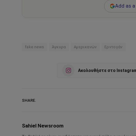
Add as a 
fake news
Άγκυρα
Αμερικανών
Ερντογάν
Ακολουθήστε στο Instagra
SHARE.
Sahiel Newsroom