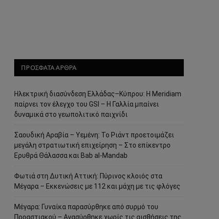
ΠΡΟΣΦΑΤΑ ΑΡΘΡΑ
Ηλεκτρική διασύνδεση Ελλάδας–Κύπρου: Η Meridiam
παίρνει τον έλεγχο του GSI – Η Γαλλία μπαίνει
δυναμικά στο γεωπολιτικό παιχνίδι
Σαουδική Αραβία – Υεμένη: Το Ριάντ προετοιμάζει
μεγάλη στρατιωτική επιχείρηση – Στο επίκεντρο
Ερυθρά Θάλασσα και Bab al-Mandab
Φωτιά στη Δυτική Αττική: Πύρινος κλοιός στα
Μέγαρα – Εκκενώσεις με 112 και μάχη με τις φλόγες
Μέγαρα: Γυναίκα παρασύρθηκε από συρμό του
Προαστιακού – Ανασύρθηκε χωρίς τις αισθήσεις της