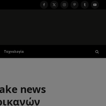
Facebook
X
Instagram
Pinterest
Tumblr
YouTu
(Twitter)
Τεχνολογία
fake news
ερικανών