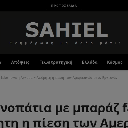
ΠΡΩΤΟΣΕΛΙΔΑ
ν
Απόψεις
Γεωστρατηγική
Ελλάδα
Κόσμος
ζ fake news η Άγκυρα – Αφόρητη η πίεση των Αμερικανών στον Ερντογάν
ονοπάτια με μπαράζ 
ητη η πίεση των Αμ