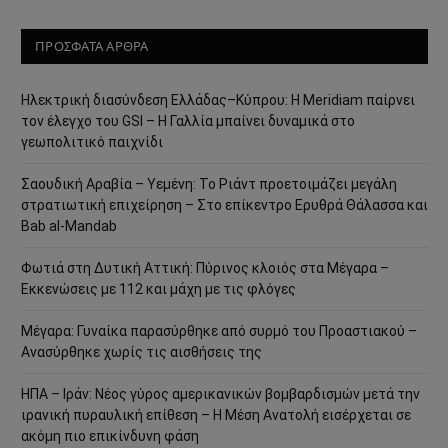
ΠΡΟΣΦΑΤΑ ΑΡΘΡΑ
Ηλεκτρική διασύνδεση Ελλάδας–Κύπρου: Η Meridiam παίρνει
τον έλεγχο του GSI – Η Γαλλία μπαίνει δυναμικά στο
γεωπολιτικό παιχνίδι
Σαουδική Αραβία – Υεμένη: Το Ριάντ προετοιμάζει μεγάλη
στρατιωτική επιχείρηση – Στο επίκεντρο Ερυθρά Θάλασσα και
Bab al-Mandab
Φωτιά στη Δυτική Αττική: Πύρινος κλοιός στα Μέγαρα –
Εκκενώσεις με 112 και μάχη με τις φλόγες
Μέγαρα: Γυναίκα παρασύρθηκε από συρμό του Προαστιακού –
Ανασύρθηκε χωρίς τις αισθήσεις της
ΗΠΑ – Ιράν: Νέος γύρος αμερικανικών βομβαρδισμών μετά την
ιρανική πυραυλική επίθεση – Η Μέση Ανατολή εισέρχεται σε
ακόμη πιο επικίνδυνη φάση