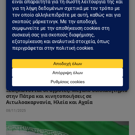
ΕΛΛΆΔΑ
Ξεσηκώνονται οι αγρότες: Μεγάλο συλλαλητήριο
στην Πάτρα και κινητοποιήσεις σε
Αιτωλοακαρνανία, Ηλεία και Αχαΐα
08/11/2025