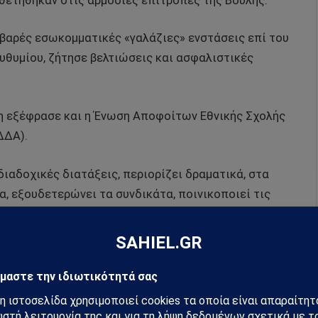
θετήθηκαν στις αρμόδιες επιτροπές της Βουλής.
βαρές εσωκομματικές «γαλάζιες» ενστάσεις επί του
υθυμίου, ζήτησε βελτιώσεις και ασφαλιστικές
η εξέφρασε και η Ένωση Αποφοίτων Εθνικής Σχολής
ΔΔΑ).
διαδοχικές διατάξεις, περιορίζει δραματικά, στα
α, εξουδετερώνει τα συνδικάτα, ποινικοποιεί τις
σία.
πιβολή της δεκάωρης εργασίας με ατομική σύμβαση
 «σπαστό» ωράριο στη μερική απασχόληση, την
νεξέλεγκτες απολύσεις, «θωρακίζονται» με
κόμα ο υπουργός Εργασίας μπορεί να ρυθμίζει ποιοι