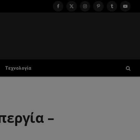
Facebook
X
Instagram
Pinterest
Tumblr
YouTu
(Twitter)
Τεχνολογία
περγία –