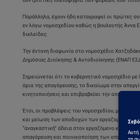
συντριπτική πλειοψηφία των φορέων, που τοπο
Παράλληλα, έχουν ήδη καταγραφεί οι πρώτες σο
εν λόγω νομοσχεδίου καθώς η βουλευτής Άννα Ε
δικλείδες.
Την έντονη διαφωνία στο νομοσχέδιο Χατζηδάκ
Δημόσιας Διοίκησης & Αυτοδιοίκησης (ΕΝΑΠ ΕΣ
Σημειώνεται ότι το κυβερνητικό νομοσχέδιο με 
όρια της απαγόρευσης, το δικαίωμα στην απεργί
κινητοποιήσεις και επιβραβεύει την απεργοσπα
Έτσι, οι προβλέψεις του νομοσχεδίου, με την ε
και μείωση των αποδοχών των εργαζομένων, το
“αναγκαστική” άδεια στον εργαζόμενο και τις α
απαγόρευση και ποινικοποίηση των απεργιών. Α