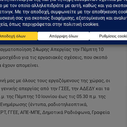
απεργιακών κινητοποιήσεων των εργαζομένων στις
Ενώσεων στο χώρο του Τύπου και των ΜΜΕ, στην από
ραγματοποίηση 24ωρης Απεργίας την Πέμπτη 10
ομοσχέδιο για τις εργασιακές σχέσεις, που σκοπό
 έχουν απομείνει.
νή μας με όλους τους εργαζόμενους της χώρας, οι
 γενικής απεργίας από την ΓΣΕΕ, την ΑΔΕΔΥ και τα
. της Πέμπτης 10 Ιουνίου έως τις 05.30 π.μ. της
 Ενημέρωσης (έντυπα, ραδιοτηλεοπτικά,
 ΕΡΤ, ΓΓΕΕ, ΑΠΕ-ΜΠΕ, Δημοτικά Ραδιόφωνα, Γραφεία