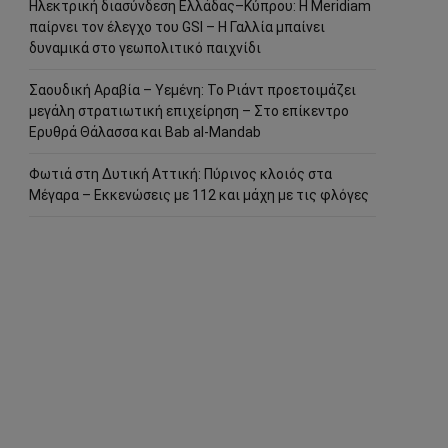
Ηλεκτρική διασύνδεση Ελλάδας–Κύπρου: Η Meridiam
παίρνει τον έλεγχο του GSI – Η Γαλλία μπαίνει
δυναμικά στο γεωπολιτικό παιχνίδι
Σαουδική Αραβία – Υεμένη: Το Ριάντ προετοιμάζει
μεγάλη στρατιωτική επιχείρηση – Στο επίκεντρο
Ερυθρά Θάλασσα και Bab al-Mandab
Φωτιά στη Δυτική Αττική: Πύρινος κλοιός στα
Μέγαρα – Εκκενώσεις με 112 και μάχη με τις φλόγες