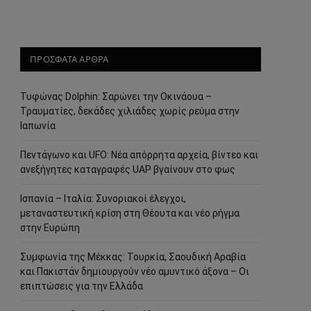
ΠΡΟΣΦΑΤΑ ΑΡΘΡΑ
Τυφώνας Dolphin: Σαρώνει την Οκινάουα –
Τραυματίες, δεκάδες χιλιάδες χωρίς ρεύμα στην
Ιαπωνία
Πεντάγωνο και UFO: Νέα απόρρητα αρχεία, βίντεο και
ανεξήγητες καταγραφές UAP βγαίνουν στο φως
Ισπανία – Ιταλία: Συνοριακοί έλεγχοι,
μεταναστευτική κρίση στη Θέουτα και νέο ρήγμα
στην Ευρώπη
Συμφωνία της Μέκκας: Τουρκία, Σαουδική Αραβία
και Πακιστάν δημιουργούν νέο αμυντικό άξονα – Οι
επιπτώσεις για την Ελλάδα