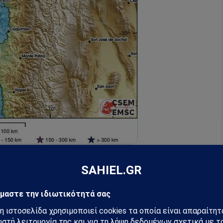
Εγκέλαδος…
Sismo
#Temblor
#Terremoto
#Chile
hquake
pic.twitter.com/PAfP7Y8sgW