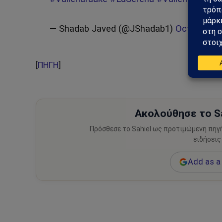
— Shadab Javed (@JShadab1)
October 31
[
ΠΗΓΗ
]
Ακολούθησε το Sa
Πρόσθεσε το Sahiel ως προτιμώμενη πηγ
ειδήσεις
Add as a 