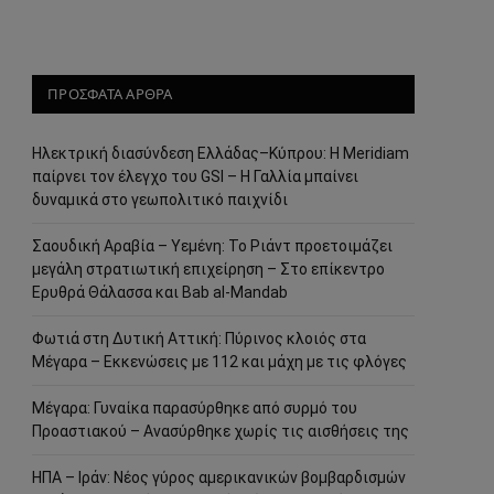
ΠΡΟΣΦΑΤΑ ΑΡΘΡΑ
Ηλεκτρική διασύνδεση Ελλάδας–Κύπρου: Η Meridiam
παίρνει τον έλεγχο του GSI – Η Γαλλία μπαίνει
δυναμικά στο γεωπολιτικό παιχνίδι
Σαουδική Αραβία – Υεμένη: Το Ριάντ προετοιμάζει
μεγάλη στρατιωτική επιχείρηση – Στο επίκεντρο
Ερυθρά Θάλασσα και Bab al-Mandab
Φωτιά στη Δυτική Αττική: Πύρινος κλοιός στα
Μέγαρα – Εκκενώσεις με 112 και μάχη με τις φλόγες
Μέγαρα: Γυναίκα παρασύρθηκε από συρμό του
Προαστιακού – Ανασύρθηκε χωρίς τις αισθήσεις της
ΗΠΑ – Ιράν: Νέος γύρος αμερικανικών βομβαρδισμών