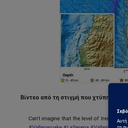
Βίντεο από τη στιγμή που χτύπησε ο 
Can’t imagine that the level of trembling
#
#Vallenaruake
#LaSerena
#Vallenar
#eart