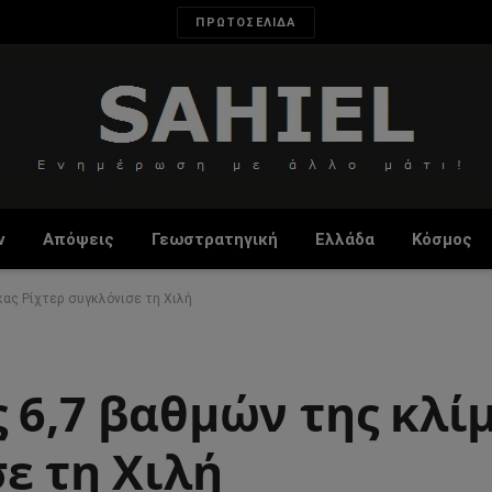
ΠΡΩΤΟΣΕΛΙΔΑ
ν
Απόψεις
Γεωστρατηγική
Ελλάδα
Κόσμος
κας Ρίχτερ συγκλόνισε τη Χιλή
 6,7 βαθμών της κλί
ε τη Χιλή