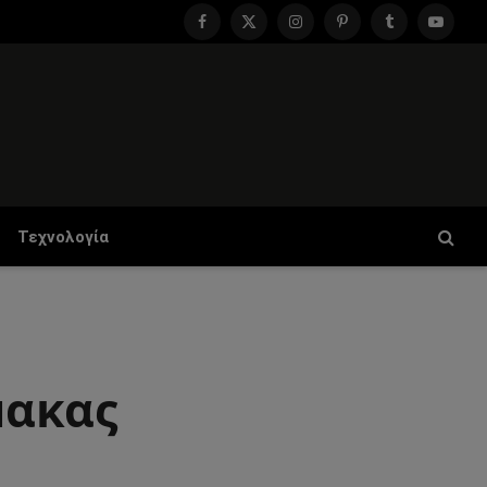
Facebook
X
Instagram
Pinterest
Tumblr
YouTu
(Twitter)
Τεχνολογία
μακας