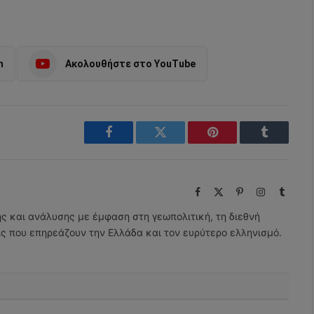
m
Ακολουθήστε στο YouTube
Facebook
Twitter
Pinterest
Tumblr
Facebook
X
Pinterest
Instagram
Tumbl
(Twitter)
ης και ανάλυσης με έμφαση στη γεωπολιτική, τη διεθνή
εις που επηρεάζουν την Ελλάδα και τον ευρύτερο ελληνισμό.