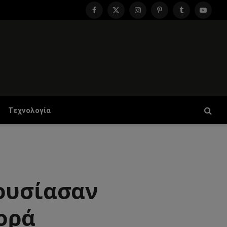
Facebook
X
Instagram
Pinterest
Tumblr
YouTu
(Twitter)
Τεχνολογία
ρουσίασαν
ορά