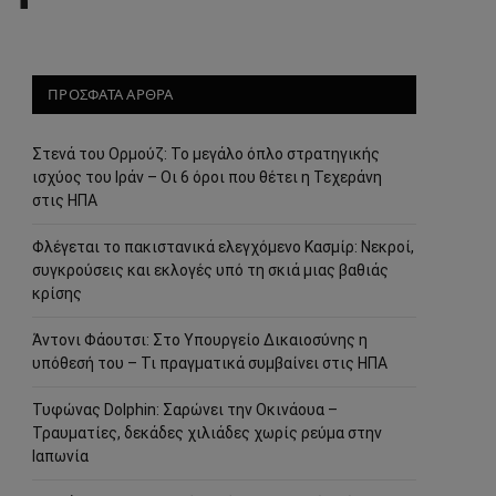
ΠΡΟΣΦΑΤΑ ΑΡΘΡΑ
Στενά του Ορμούζ: Το μεγάλο όπλο στρατηγικής
ισχύος του Ιράν – Οι 6 όροι που θέτει η Τεχεράνη
στις ΗΠΑ
Φλέγεται το πακιστανικά ελεγχόμενο Κασμίρ: Νεκροί,
συγκρούσεις και εκλογές υπό τη σκιά μιας βαθιάς
κρίσης
Άντονι Φάουτσι: Στο Υπουργείο Δικαιοσύνης η
υπόθεσή του – Τι πραγματικά συμβαίνει στις ΗΠΑ
Τυφώνας Dolphin: Σαρώνει την Οκινάουα –
Τραυματίες, δεκάδες χιλιάδες χωρίς ρεύμα στην
Ιαπωνία