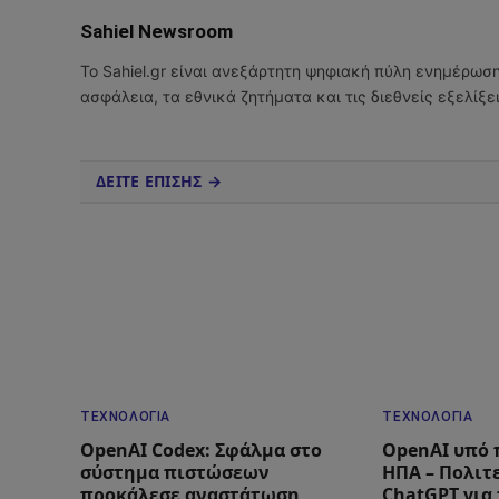
Sahiel Newsroom
Το Sahiel.gr είναι ανεξάρτητη ψηφιακή πύλη ενημέρωσ
ασφάλεια, τα εθνικά ζητήματα και τις διεθνείς εξελίξ
ΔΕΙΤΕ ΕΠΙΣΗΣ →
ΤΕΧΝΟΛΟΓΊΑ
ΤΕΧΝΟΛΟΓΊΑ
OpenAI Codex: Σφάλμα στο
OpenAI υπό 
σύστημα πιστώσεων
ΗΠΑ – Πολιτ
προκάλεσε αναστάτωση
ChatGPT για 