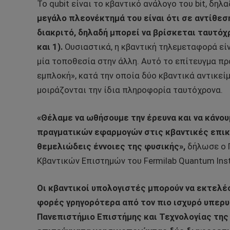
Το qubit είναι το κβαντικό ανάλογο του bit, δη
μεγάλο πλεονέκτημά του είναι ότι σε αντίθεσ
διακριτό, δηλαδή μπορεί να βρίσκεται ταυτόχ
και 1).
Ουσιαστικά, η κβαντική τηλεμεταφορά εί
μία τοποθεσία στην άλλη. Αυτό το επίτευγμα π
εμπλοκή», κατά την οποία δύο κβαντικά αντικεί
μοιράζονται την ίδια πληροφορία ταυτόχρονα.
«Θέλαμε να ωθήσουμε την έρευνα και να κάνο
πραγματικών εφαρμογών στις κβαντικές επικο
θεμελιώδεις έννοιες της φυσικής»,
δήλωσε ο 
Κβαντικών Επιστημών του Fermilab Quantum Inst
Οι κβαντικοί υπολογιστές μπορούν να εκτελ
φορές γρηγορότερα από τον πιο ισχυρό υπερυ
Πανεπιστήμιο Επιστήμης και Τεχνολογίας της Κ