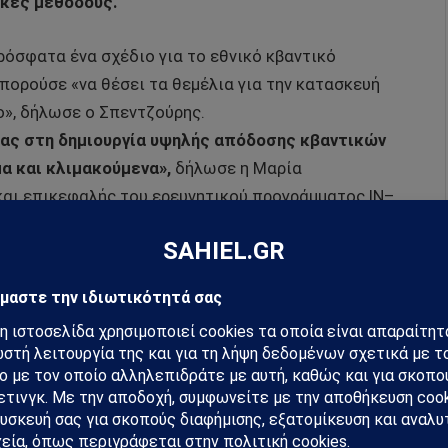
κές μεθόδους.
όσφατα ένα σχέδιο για το εθνικό κβαντικό
μπορούσε «να θέσει τα θεμέλια για την κατασκευή
ο», δήλωσε ο Σπεντζούρης.
μας στη δημιουργία υψηλής απόδοσης κβαντικών
α και κλιμακούμενα»,
δήλωσε η Μαρία
και επικεφαλής του ερευνητικού προγράμματος IN–
οκληρωθεί μέσα στο δεύτερο τρίμηνο του 2021 για
hiel στο Google News