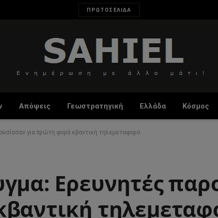
ΠΡΩΤΟΣΕΛΙΔΑ
ν
Απόψεις
Γεωστρατηγική
Ελλάδα
Κόσμος
ρουσίασαν για πρώτη φορά κβαντική τηλεμεταφορά
υγμα: Ερευνητές πα
κβαντική τηλεμεταφ