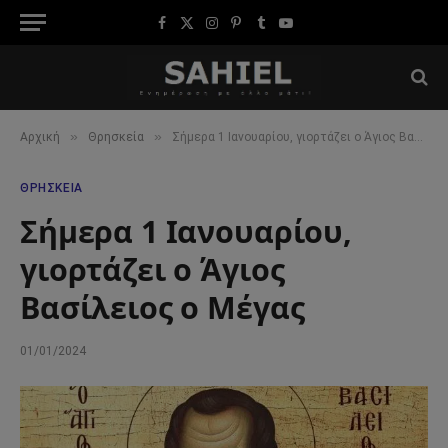
Facebook
X
Instagram
Pinterest
Tumblr
YouTube
(Twitter)
»
»
Αρχική
Θρησκεία
Σήμερα 1 Ιανουαρίου, γιορτάζει ο Άγιος Βασίλειος ο Μέγας
ΘΡΗΣΚΕΊΑ
Σήμερα 1 Ιανουαρίου,
γιορτάζει ο Άγιος
Βασίλειος ο Μέγας
01/01/2024