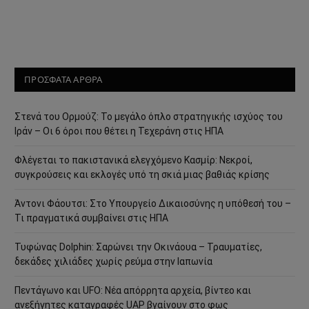
ΠΡΟΣΦΑΤΑ ΑΡΘΡΑ
Στενά του Ορμούζ: Το μεγάλο όπλο στρατηγικής ισχύος του
Ιράν – Οι 6 όροι που θέτει η Τεχεράνη στις ΗΠΑ
Φλέγεται το πακιστανικά ελεγχόμενο Κασμίρ: Νεκροί,
συγκρούσεις και εκλογές υπό τη σκιά μιας βαθιάς κρίσης
Άντονι Φάουτσι: Στο Υπουργείο Δικαιοσύνης η υπόθεσή του –
Τι πραγματικά συμβαίνει στις ΗΠΑ
Τυφώνας Dolphin: Σαρώνει την Οκινάουα – Τραυματίες,
δεκάδες χιλιάδες χωρίς ρεύμα στην Ιαπωνία
Πεντάγωνο και UFO: Νέα απόρρητα αρχεία, βίντεο και
ανεξήγητες καταγραφές UAP βγαίνουν στο φως