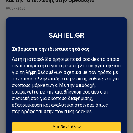
και της Ταπείνωσης στην Ορθοδοξία
09/04/2026
ΘΡΗΣΚΕΊΑ
Ιερουσαλήμ: Πύραυλος κοντά στον Ναό του
Παναγίου Τάφου – Σοκ στην καρδιά της
Χριστιανοσύνης
20/03/2026