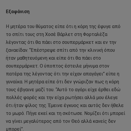
Εξαφάνιση
Η μητέρα του θύματος είπε ότι η κόρη της έφυγε από
το σπίτι τους στη Χοσέ Βάρλετ στη Φορταλέζα
λέγοντας ότι θα πάει στο σουπερμάρκετ και εν την
ξαναείδαν. “Επέστρεψε σπίτι από την κλινική όπου
ήταν μαθητευόμενη και είπε ότι θα πάει στο
σουπερμάρκετ. Ο ύποπτος έστειλε μήνυμα στον
πατέρα της λέγοντας ότι την είχαν απαγάγει” είπε η
γυναίκα. Η μητέρα είπε ότι δεν γνώριζαν πως η κόρη
τους έβγαινε μαζί του. “Αυτό το αγόρι είχε έρθει εδώ
πολλές φορές και την είχα ρωτήσει αλλά μου έλεγε
ότι ήταν φίλος της. Έμεινε έγκυος και αυτός δεν ήθελε
το μωρό. Πήγε εκεί και τη σκότωσε. Νομίζει ότι μπορεί
να γίνει μεγαλύτερος από τον Θεό αλλά κανείς δεν
μπορεί”.