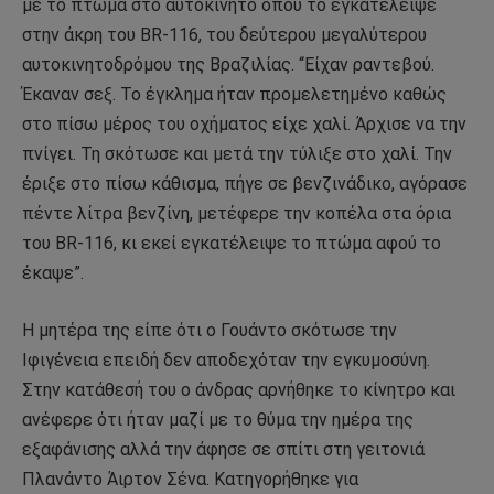
με το πτώμα στο αυτοκίνητο όπου το εγκατέλειψε
στην άκρη του BR-116, του δεύτερου μεγαλύτερου
αυτοκινητοδρόμου της Βραζιλίας. “Είχαν ραντεβού.
Έκαναν σεξ. Το έγκλημα ήταν προμελετημένο καθώς
στο πίσω μέρος του οχήματος είχε χαλί. Άρχισε να την
πνίγει. Τη σκότωσε και μετά την τύλιξε στο χαλί. Την
έριξε στο πίσω κάθισμα, πήγε σε βενζινάδικο, αγόρασε
πέντε λίτρα βενζίνη, μετέφερε την κοπέλα στα όρια
του BR-116, κι εκεί εγκατέλειψε το πτώμα αφού το
έκαψε”.
Η μητέρα της είπε ότι ο Γουάντο σκότωσε την
Ιφιγένεια επειδή δεν αποδεχόταν την εγκυμοσύνη.
Στην κατάθεσή του ο άνδρας αρνήθηκε το κίνητρο και
ανέφερε ότι ήταν μαζί με το θύμα την ημέρα της
εξαφάνισης αλλά την άφησε σε σπίτι στη γειτονιά
Πλανάντο Άιρτον Σένα. Κατηγορήθηκε για