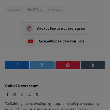
απαγωγή
Βραζιλία
σκότωσε
Ακολουθήστε στο Instagram
Ακολουθήστε στο YouTube
Facebook
Twitter
Pinterest
Tumblr
Sahiel Newsroom
Facebook
X
Pinterest
Instagram
Tumblr
(Twitter)
Το Sahiel.gr είναι ανεξάρτητη ψηφιακή πύλη ενημέρωσης
και ανάλυσης με έμφαση στη γεωπολιτική, τη διεθνή