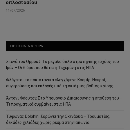
οπλοστασίου
11/07/2026
ΠΡΟΣΦΑΤΑ ΑΡΘΡΑ
Στενά του Ορμούζ: Το μεγάλο όπλο στρατηγικής ισχύος του
Ιράν – Οι 6 όροι που θέτει η Τεχεράνη στις ΗΠΑ
Φλέγεται το πακιστανικά ελεγχόμενο Κασμίρ: Νεκροί,
συγκρούσεις και εκλογές υπό τη σκιά μιας βαθιάς κρίσης
Άντονι Φάουτσι: Στο Υπουργείο Δικαιοσύνης η υπόθεσή του –
Τι πραγματικά συμβαίνει στις ΗΠΑ
Τυφώνας Dolphin: Σαρώνει την Οκινάουα – Τραυματίες,
δεκάδες χιλιάδες χωρίς ρεύμα στην Ιαπωνία