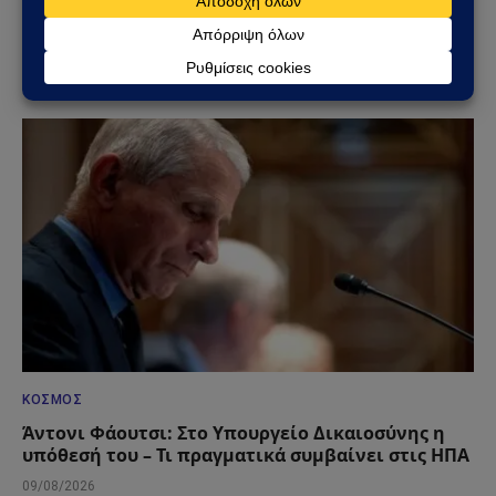
Στενά του Ορμούζ: Το μεγάλο όπλο στρατηγικής
ισχύος του Ιράν – Οι 6 όροι που θέτει η Τεχεράνη
στις ΗΠΑ
09/08/2026
ΚΌΣΜΟΣ
Άντονι Φάουτσι: Στο Υπουργείο Δικαιοσύνης η
υπόθεσή του – Τι πραγματικά συμβαίνει στις ΗΠΑ
09/08/2026