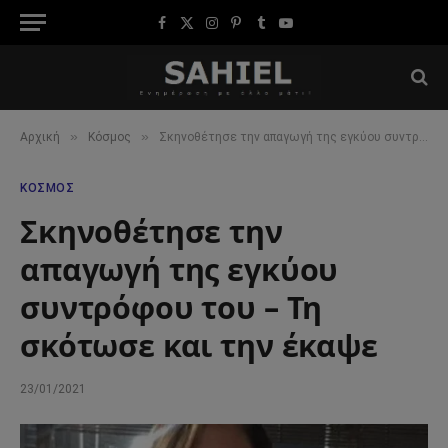
Facebook
X
Instagram
Pinterest
Tumblr
YouTube
(Twitter)
»
»
Αρχική
Κόσμος
Σκηνοθέτησε την απαγωγή της εγκύου συντρόφου του – Τη σκότωσε και την έκαψε
ΚΌΣΜΟΣ
Σκηνοθέτησε την
απαγωγή της εγκύου
συντρόφου του – Τη
σκότωσε και την έκαψε
23/01/2021