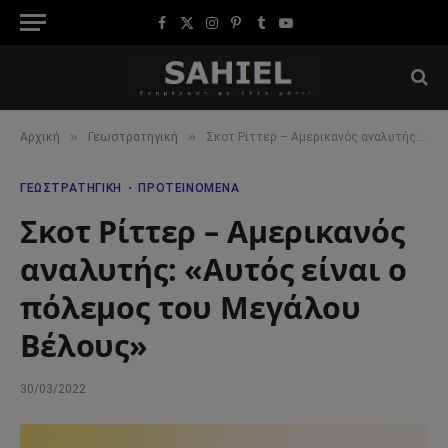
Facebook
X
Instagram
Pinterest
Tumblr
YouTube
(Twitter)
»
»
Αρχική
Γεωστρατηγική
Σκοτ Ρίττερ – Αμερικανός αναλυτής: «Αυτός είναι ο πόλεμος του Μεγάλου Βέλους»
ΓΕΩΣΤΡΑΤΗΓΙΚΉ
ΠΡΟΤΕΙΝΌΜΕΝΑ
Σκοτ Ρίττερ – Αμερικανός
αναλυτής: «Αυτός είναι ο
πόλεμος του Μεγάλου
Βέλους»
30/03/2022