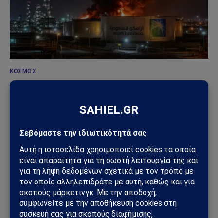
ΚΌΣΜΟΣ
Χούθι χτύπησαν την ενεργειακή καρδιά της
Σαουδικής Αραβίας – Επίθεση με drone στο
διυλιστήριο της Aramco στην Τζαζάν
09/08/2026