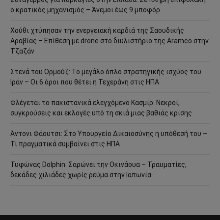
ο κρατικός μηχανισμός – Άνεμοι έως 9 μποφόρ
Χούθι χτύπησαν την ενεργειακή καρδιά της Σαουδικής
Αραβίας – Επίθεση με drone στο διυλιστήριο της Aramco στην
Τζαζάν
Στενά του Ορμούζ: Το μεγάλο όπλο στρατηγικής ισχύος του
Ιράν – Οι 6 όροι που θέτει η Τεχεράνη στις ΗΠΑ
Φλέγεται το πακιστανικά ελεγχόμενο Κασμίρ: Νεκροί,
συγκρούσεις και εκλογές υπό τη σκιά μιας βαθιάς κρίσης
Άντονι Φάουτσι: Στο Υπουργείο Δικαιοσύνης η υπόθεσή του –
Τι πραγματικά συμβαίνει στις ΗΠΑ
Τυφώνας Dolphin: Σαρώνει την Οκινάουα – Τραυματίες,
δεκάδες χιλιάδες χωρίς ρεύμα στην Ιαπωνία