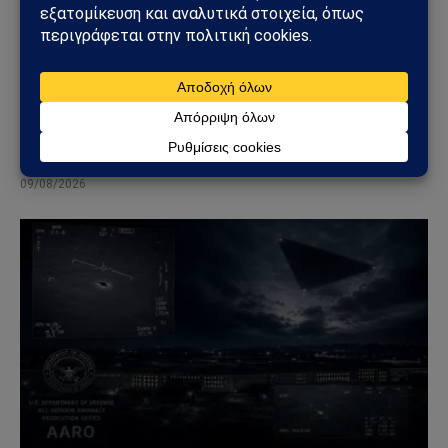
ΓΕΩΣΤΡΑΤΗΓΙΚΉ
Φλέγεται το πακιστανικά ελεγχόμενο Κασμίρ:
Νεκροί, συγκρούσεις και εκλογές υπό τη σκιά
μιας βαθιάς κρίσης
09/08/2026