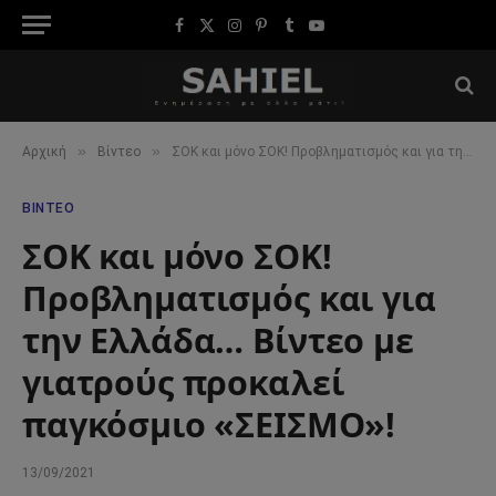
Facebook
X
Instagram
Pinterest
Tumblr
YouTube
(Twitter)
»
»
Αρχική
Βίντεο
ΣΟΚ και μόνο ΣΟΚ! Προβληματισμός και για την Ελλάδα… Βίντεο με γιατρούς προκαλεί παγκόσμιο «ΣΕΙΣΜΟ»!
ΒΊΝΤΕΟ
ΣΟΚ και μόνο ΣΟΚ!
Προβληματισμός και για
την Ελλάδα… Βίντεο με
γιατρούς προκαλεί
παγκόσμιο «ΣΕΙΣΜΟ»!
13/09/2021