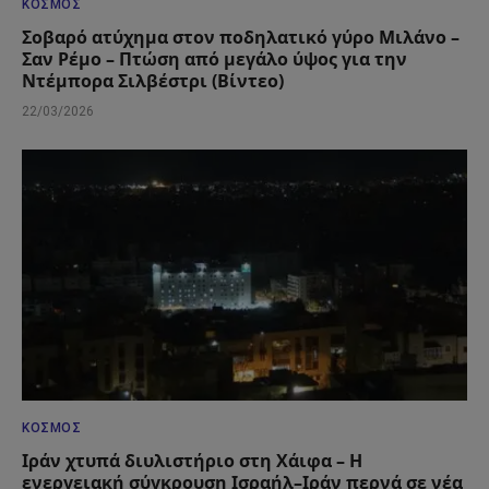
ΚΌΣΜΟΣ
Σοβαρό ατύχημα στον ποδηλατικό γύρο Μιλάνο –
Σαν Ρέμο – Πτώση από μεγάλο ύψος για την
Ντέμπορα Σιλβέστρι (Βίντεο)
22/03/2026
ΚΌΣΜΟΣ
Ιράν χτυπά διυλιστήριο στη Χάιφα – Η
ενεργειακή σύγκρουση Ισραήλ–Ιράν περνά σε νέα