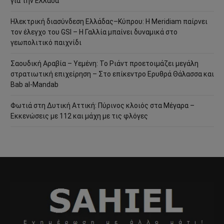
για την Ελλάδα
Ηλεκτρική διασύνδεση Ελλάδας–Κύπρου: Η Meridiam παίρνει
τον έλεγχο του GSI – Η Γαλλία μπαίνει δυναμικά στο
γεωπολιτικό παιχνίδι
Σαουδική Αραβία – Υεμένη: Το Ριάντ προετοιμάζει μεγάλη
στρατιωτική επιχείρηση – Στο επίκεντρο Ερυθρά Θάλασσα και
Bab al-Mandab
Φωτιά στη Δυτική Αττική: Πύρινος κλοιός στα Μέγαρα –
Εκκενώσεις με 112 και μάχη με τις φλόγες