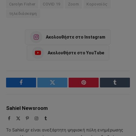
Carolyn Fisher
COVID 19
Zoom
Κορονοϊός
τηλεδιάσκεψη
Ακολουθήστε στο Instagram
Ακολουθήστε στο YouTube
Facebook
Twitter
Pinterest
Tumblr
Sahiel Newsroom
Facebook
X
Pinterest
Instagram
Tumblr
(Twitter)
Το Sahiel.gr είναι ανεξάρτητη ψηφιακή πύλη ενημέρωσης