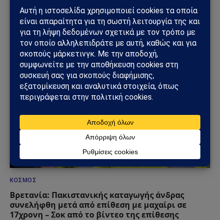
Μάζης: «Ο άξονας Ελλάδα – Κρήτη – Κύπρος είναι
το μεγάλο γεωπολιτικό όπλο του Ελληνισμού»
(Βίντεο)
18/06/2026
ΚΌΣΜΟΣ
Βρετανία: Πακιστανικής καταγωγής άνδρας
συνελήφθη μετά από επίθεση με μαχαίρι σε
17χρονη – Σοκ από το βίντεο της επίθεσης