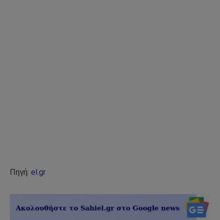
Πηγή:
el.gr