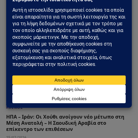
επίθεση – Η Μέση Ανατολή εισέρχεται σε ακόμη
πιο επικίνδυνη φάση
31/07/2026
ΚΌΣΜΟΣ
ΗΠΑ – Ιράν: Οι Χούθι ανοίγουν νέο μέτωπο στη
Μέση Ανατολή – Η Σαουδική Αραβία στο
επίκεντρο των επιθέσεων
25/07/2026