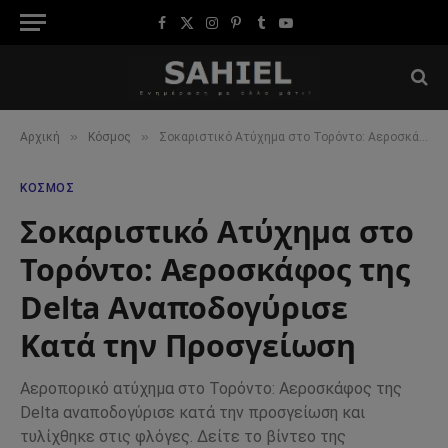
Facebook
X
Instagram
Pinterest
Tumblr
YouTube
(Twitter)
»
»
Αρχική
Κόσμος
Σοκαριστικό Ατύχημα στο Τορόντο: Αεροσκάφος της Delta Αναποδογύρισε Κατά την Προσγείωση
ΚΌΣΜΟΣ
Σοκαριστικό Ατύχημα στο
Τορόντο: Αεροσκάφος της
Delta Αναποδογύρισε
Κατά την Προσγείωση
Αεροπορικό ατύχημα στο Τορόντο: Αεροσκάφος της
Delta αναποδογύρισε κατά την προσγείωση και
τυλίχθηκε στις φλόγες. Δείτε το βίντεο της