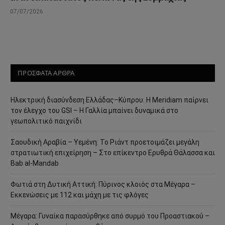
07/07/2026
ΠΡΟΣΦΑΤΑ ΑΡΘΡΑ
Ηλεκτρική διασύνδεση Ελλάδας–Κύπρου: Η Meridiam παίρνει
τον έλεγχο του GSI – Η Γαλλία μπαίνει δυναμικά στο
γεωπολιτικό παιχνίδι
Σαουδική Αραβία – Υεμένη: Το Ριάντ προετοιμάζει μεγάλη
στρατιωτική επιχείρηση – Στο επίκεντρο Ερυθρά Θάλασσα και
Bab al-Mandab
Φωτιά στη Δυτική Αττική: Πύρινος κλοιός στα Μέγαρα –
Εκκενώσεις με 112 και μάχη με τις φλόγες
Μέγαρα: Γυναίκα παρασύρθηκε από συρμό του Προαστιακού –