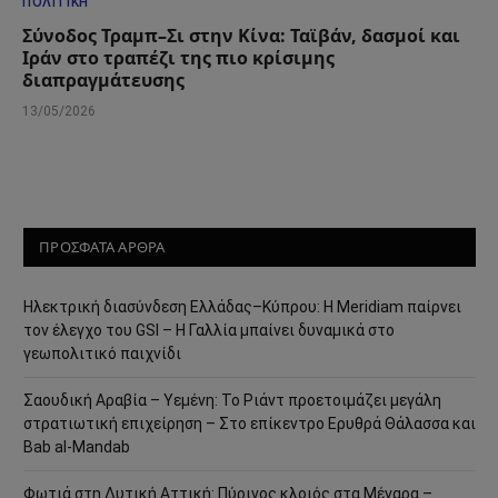
ΠΟΛΙΤΙΚΉ
Σύνοδος Τραμπ–Σι στην Κίνα: Ταϊβάν, δασμοί και
Ιράν στο τραπέζι της πιο κρίσιμης
διαπραγμάτευσης
13/05/2026
ΠΡΟΣΦΑΤΑ ΑΡΘΡΑ
Ηλεκτρική διασύνδεση Ελλάδας–Κύπρου: Η Meridiam παίρνει
τον έλεγχο του GSI – Η Γαλλία μπαίνει δυναμικά στο
γεωπολιτικό παιχνίδι
Σαουδική Αραβία – Υεμένη: Το Ριάντ προετοιμάζει μεγάλη
στρατιωτική επιχείρηση – Στο επίκεντρο Ερυθρά Θάλασσα και
Bab al-Mandab
Φωτιά στη Δυτική Αττική: Πύρινος κλοιός στα Μέγαρα –