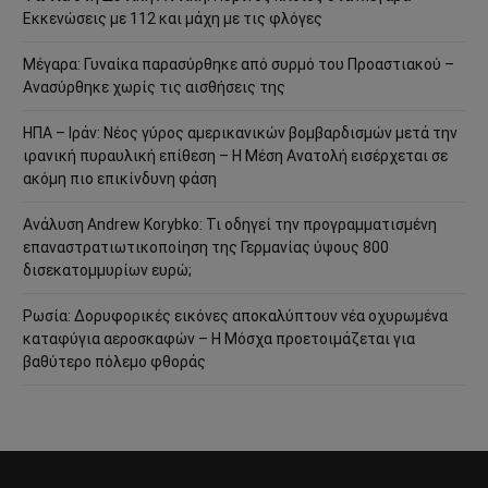
Εκκενώσεις με 112 και μάχη με τις φλόγες
Μέγαρα: Γυναίκα παρασύρθηκε από συρμό του Προαστιακού –
Ανασύρθηκε χωρίς τις αισθήσεις της
ΗΠΑ – Ιράν: Νέος γύρος αμερικανικών βομβαρδισμών μετά την
ιρανική πυραυλική επίθεση – Η Μέση Ανατολή εισέρχεται σε
ακόμη πιο επικίνδυνη φάση
Ανάλυση Andrew Korybko: Τι οδηγεί την προγραμματισμένη
επαναστρατιωτικοποίηση της Γερμανίας ύψους 800
δισεκατομμυρίων ευρώ;
Ρωσία: Δορυφορικές εικόνες αποκαλύπτουν νέα οχυρωμένα
καταφύγια αεροσκαφών – Η Μόσχα προετοιμάζεται για
βαθύτερο πόλεμο φθοράς