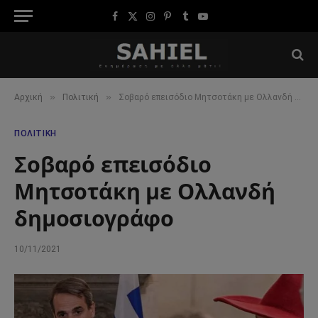
Facebook
X
Instagram
Pinterest
Tumblr
YouTube
(Twitter)
»
»
Αρχική
Πολιτική
Σοβαρό επεισόδιο Μητσοτάκη με Ολλανδή δημοσιογράφο
ΠΟΛΙΤΙΚΉ
Σοβαρό επεισόδιο
Μητσοτάκη με Ολλανδή
δημοσιογράφο
10/11/2021