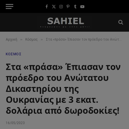
Facebook
X
Instagram
Pinterest
Tumblr
YouTube
(Twitter)
»
»
Αρχική
Κόσμος
Στα «πράσα» Έπιασαν τον πρόεδρο του Ανώτατου Δικαστηρίου της Ουκρανίας με 3 εκατ. δολάρια από δωροδοκίες!
ΚΌΣΜΟΣ
Στα «πράσα» Έπιασαν τον
πρόεδρο του Ανώτατου
Δικαστηρίου της
Ουκρανίας με 3 εκατ.
δολάρια από δωροδοκίες!
16/05/2023