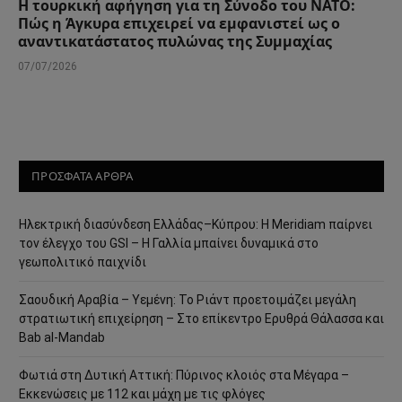
Η τουρκική αφήγηση για τη Σύνοδο του ΝΑΤΟ:
Πώς η Άγκυρα επιχειρεί να εμφανιστεί ως ο
αναντικατάστατος πυλώνας της Συμμαχίας
07/07/2026
ΠΡΟΣΦΑΤΑ ΑΡΘΡΑ
Ηλεκτρική διασύνδεση Ελλάδας–Κύπρου: Η Meridiam παίρνει
τον έλεγχο του GSI – Η Γαλλία μπαίνει δυναμικά στο
γεωπολιτικό παιχνίδι
Σαουδική Αραβία – Υεμένη: Το Ριάντ προετοιμάζει μεγάλη
στρατιωτική επιχείρηση – Στο επίκεντρο Ερυθρά Θάλασσα και
Bab al-Mandab
Φωτιά στη Δυτική Αττική: Πύρινος κλοιός στα Μέγαρα –
Εκκενώσεις με 112 και μάχη με τις φλόγες