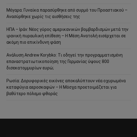
Μέγαρα: Γυναίκα παρασύρθηκε από συρμό του Προαστιακού –
Ανασύρθηκε χωρίς τις αισθήσεις της
ΗΠΑ – Ιράν: Νέος γύρος αμερικανικών βομβαρδισμών μετά την
ιρανική πυραυλική επίθεση – Η Μέση Ανατολή εισέρχεται σε
ακόμη πιο επικίνδυνη φάση
Ανάλυση Andrew Korybko: Τι οδηγεί την προγραμματισμένη
επαναστρατιωτικοποίηση της Γερμανίας ύψους 800
δισεκατομμυρίων ευρώ;
Ρωσία: Δορυφορικές εικόνες αποκαλύπτουν νέα οχυρωμένα
καταφύγια αεροσκαφών – Η Μόσχα προετοιμάζεται για
βαθύτερο πόλεμο φθοράς