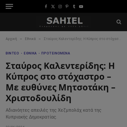
Facebook
X
Instagram
Pinterest
Tumblr
YouTube
(Twitter)
»
»
Αρχική
Εθνικά
Σταύρος Καλεντερίδης: Η Κύπρος στο στόχαστρο – Με ευθύνες Μητσοτάκη – Χριστοδουλίδη
ΒΊΝΤΕΟ
ΕΘΝΙΚΆ
ΠΡΟΤΕΙΝΌΜΕΝΑ
Σταύρος Καλεντερίδης: Η
Κύπρος στο στόχαστρο –
Με ευθύνες Μητσοτάκη –
Χριστοδουλίδη
Αδιανόητες απειλές της Χεζμπολάχ κατά της
Κυπριακής Δημοκρατίας.