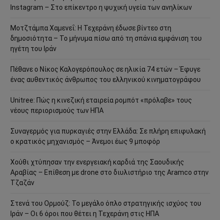
Instagram – Στο επίκεντρο η ψυχική υγεία των ανηλίκων
Μοτζτάμπα Χαμενεΐ: Η Τεχεράνη έδωσε βίντεο στη
δημοσιότητα – Το μήνυμα πίσω από τη σπάνια εμφάνιση του
ηγέτη του Ιράν
Πέθανε ο Νίκος Καλογερόπουλος σε ηλικία 74 ετών – Έφυγε
ένας αυθεντικός άνθρωπος του ελληνικού κινηματογράφου
Unitree: Πώς η κινεζική εταιρεία ρομπότ «πρόλαβε» τους
νέους περιορισμούς των ΗΠΑ
Συναγερμός για πυρκαγιές στην Ελλάδα: Σε πλήρη επιφυλακή
ο κρατικός μηχανισμός – Άνεμοι έως 9 μποφόρ
Χούθι χτύπησαν την ενεργειακή καρδιά της Σαουδικής
Αραβίας – Επίθεση με drone στο διυλιστήριο της Aramco στην
Τζαζάν
Στενά του Ορμούζ: Το μεγάλο όπλο στρατηγικής ισχύος του
Ιράν – Οι 6 όροι που θέτει η Τεχεράνη στις ΗΠΑ