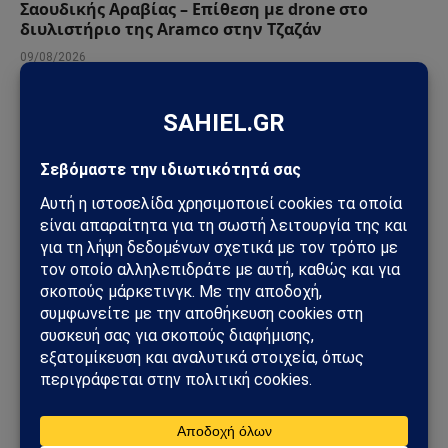
Σαουδικής Αραβίας – Επίθεση με drone στο
διυλιστήριο της Aramco στην Τζαζάν
09/08/2026
ΚΌΣΜΟΣ
Στενά του Ορμούζ: Το μεγάλο όπλο στρατηγικής
ισχύος του Ιράν – Οι 6 όροι που θέτει η Τεχεράνη
στις ΗΠΑ
09/08/2026