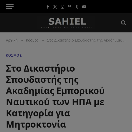
Facebook
X
Instagram
Pinterest
Tumblr
YouTube
(Twitter)
»
»
Αρχική
Κόσμος
Στο Δικαστήριο Σπουδαστής της Ακαδημίας Εμπορικού Ναυτικού των ΗΠΑ με Κατηγορία για Μητροκτονία
ΚΌΣΜΟΣ
Στο Δικαστήριο
Σπουδαστής της
Ακαδημίας Εμπορικού
Ναυτικού των ΗΠΑ με
Κατηγορία για
Μητροκτονία