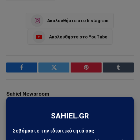
Ακολουθήστε στο Instagram
Ακολουθήστε στο YouTube
Facebook
Twitter
Pinterest
Tumblr
Sahiel Newsroom
Facebook
X
Pinterest
Instagram
Tumblr
(Twitter)
Το Sahiel.gr είναι ανεξάρτητη ψηφιακή πύλη ενημέρωσης
και ανάλυσης με έμφαση στη γεωπολιτική, τη διεθνή
ασφάλεια, τα εθνικά ζητήματα και τις διεθνείς εξελίξεις
που επηρεάζουν την Ελλάδα και τον ευρύτερο ελληνισμό.