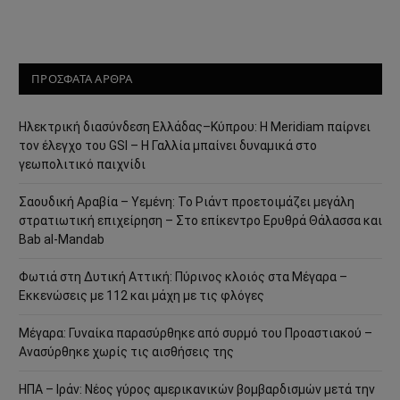
ΠΡΟΣΦΑΤΑ ΑΡΘΡΑ
Ηλεκτρική διασύνδεση Ελλάδας–Κύπρου: Η Meridiam παίρνει
τον έλεγχο του GSI – Η Γαλλία μπαίνει δυναμικά στο
γεωπολιτικό παιχνίδι
Σαουδική Αραβία – Υεμένη: Το Ριάντ προετοιμάζει μεγάλη
στρατιωτική επιχείρηση – Στο επίκεντρο Ερυθρά Θάλασσα και
Bab al-Mandab
Φωτιά στη Δυτική Αττική: Πύρινος κλοιός στα Μέγαρα –
Εκκενώσεις με 112 και μάχη με τις φλόγες
Μέγαρα: Γυναίκα παρασύρθηκε από συρμό του Προαστιακού –
Ανασύρθηκε χωρίς τις αισθήσεις της
ΗΠΑ – Ιράν: Νέος γύρος αμερικανικών βομβαρδισμών μετά την