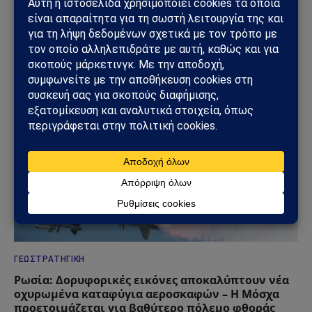
ΔΕΙΤΕ ΕΠΙΣΗΣ →
ΓΕΩΣΤΡΑΤΗΓΙΚΉ
Ρωσία: Δορυφορικές εικόνες αποκαλύπτουν νέα
οχυρωμένα καταφύγια αεροσκαφών – Η Μόσχα
προετοιμάζεται για βαθύτερο πόλεμο φθοράς