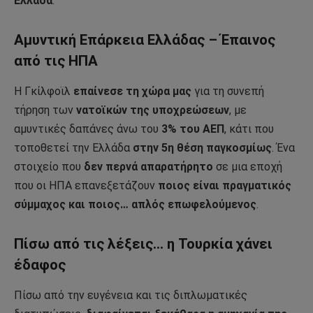
Ελλάδα
.
Αμυντική Επάρκεια Ελλάδας – Έπαινος
από τις ΗΠΑ
Η Γκίλφοϊλ
επαίνεσε τη χώρα μας
για τη συνεπή
τήρηση των
νατοϊκών της υποχρεώσεων
, με
αμυντικές δαπάνες άνω του
3% του ΑΕΠ
, κάτι που
τοποθετεί την Ελλάδα
στην 5η θέση παγκοσμίως
. Ένα
στοιχείο που
δεν περνά απαρατήρητο
σε μια εποχή
που οι ΗΠΑ επανεξετάζουν
ποιος είναι πραγματικός
σύμμαχος και ποιος… απλός επωφελούμενος
.
Πίσω από τις λέξεις… η Τουρκία χάνει
έδαφος
Πίσω από την ευγένεια και τις διπλωματικές