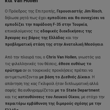
και Van Hollen
Ο Πρόεδρος της Επιτροπής,
Γερουσιαστής Jim Risch
,
δήλωσε ρητά πως έχει
εμποδίσει και θα συνεχίσει να
εμποδίζει την παράδοση F-35 στην Τουρκία
,
επικαλούμενος τις
εδαφικές διεκδικήσεις της
Άγκυρας εις βάρος της Ελλάδας
και την
προβληματική στάση της στην Ανατολική Μεσόγειο
.
Από την πλευρά του, ο
Chris Van Hollen
, γνωστός για
τις φιλελληνικές του θέσεις,
έθεσε ευθέως το
ερώτημα
αν οι τουρκικές προκλήσεις πρέπει να
αντιμετωπίζονται
με βάση το Διεθνές Δίκαιο
. Η
απάντηση της κας Γκίλφοϊλ ήταν διπλωματική αλλά
σαφής: θα ευθυγραμμίζεται
με το State Department
και τις
κατευθύνσεις του Λευκού Οίκου
, με στόχο την
περαιτέρω εμβάθυνση της διμερούς σχέσης με την