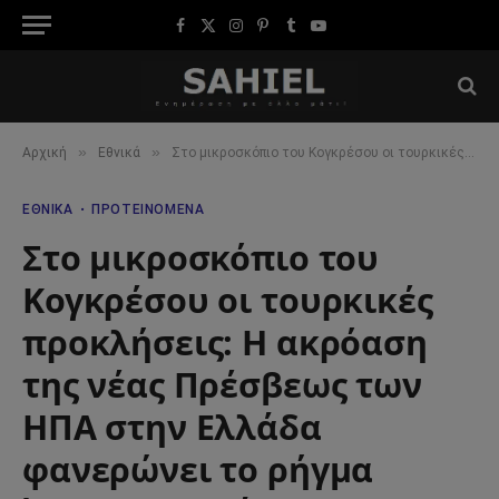
Facebook
X
Instagram
Pinterest
Tumblr
YouTube
(Twitter)
»
»
Αρχική
Εθνικά
Στο μικροσκόπιο του Κογκρέσου οι τουρκικές προκλήσεις: Η ακρόαση της νέας Πρέσβεως των ΗΠΑ στην Ελλάδα φανερώνει το ρήγμα Άγκυρας–Ουάσινγκτον
ΕΘΝΙΚΆ
ΠΡΟΤΕΙΝΌΜΕΝΑ
Στο μικροσκόπιο του
Κογκρέσου οι τουρκικές
προκλήσεις: Η ακρόαση
της νέας Πρέσβεως των
ΗΠΑ στην Ελλάδα
φανερώνει το ρήγμα