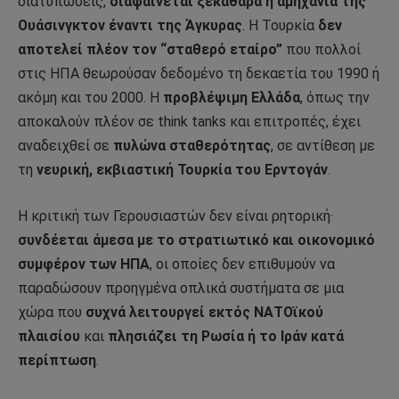
διατυπώσεις,
διαφαίνεται ξεκάθαρα η αμηχανία της
Ουάσινγκτον έναντι της Άγκυρας
. Η Τουρκία
δεν
αποτελεί πλέον τον “σταθερό εταίρο”
που πολλοί
στις ΗΠΑ θεωρούσαν δεδομένο τη δεκαετία του 1990 ή
ακόμη και του 2000. Η
προβλέψιμη Ελλάδα
, όπως την
αποκαλούν πλέον σε think tanks και επιτροπές, έχει
αναδειχθεί σε
πυλώνα σταθερότητας
, σε αντίθεση με
τη
νευρική, εκβιαστική Τουρκία του Ερντογάν
.
Η κριτική των Γερουσιαστών δεν είναι ρητορική·
συνδέεται άμεσα με το στρατιωτικό και οικονομικό
συμφέρον των ΗΠΑ
, οι οποίες δεν επιθυμούν να
παραδώσουν προηγμένα οπλικά συστήματα σε μια
χώρα που
συχνά λειτουργεί εκτός ΝΑΤΟϊκού
πλαισίου
και
πλησιάζει τη Ρωσία ή το Ιράν κατά
περίπτωση
.