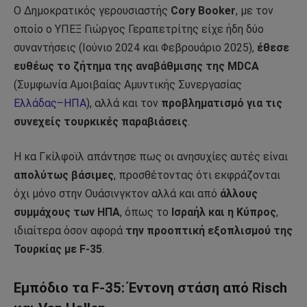
Ο Δημοκρατικός γερουσιαστής
Cory Booker
, με τον
οποίο ο ΥΠΕΞ Γιώργος Γεραπετρίτης είχε ήδη δύο
συναντήσεις (Ιούνιο 2024 και Φεβρουάριο 2025),
έθεσε
ευθέως το ζήτημα της αναβάθμισης της MDCA
(Συμφωνία Αμοιβαίας Αμυντικής Συνεργασίας
Ελλάδας–ΗΠΑ
), αλλά και τον
προβληματισμό για τις
συνεχείς τουρκικές παραβιάσεις
.
Η κα Γκίλφοϊλ απάντησε πως οι ανησυχίες αυτές είναι
απολύτως βάσιμες
, προσθέτοντας ότι εκφράζονται
όχι μόνο στην Ουάσινγκτον αλλά και από
άλλους
συμμάχους των ΗΠΑ
, όπως το
Ισραήλ και η Κύπρος
,
ιδιαίτερα όσον αφορά
την προοπτική εξοπλισμού της
Τουρκίας με F-35
.
Εμπόδιο τα F-35: Έντονη στάση από Risch