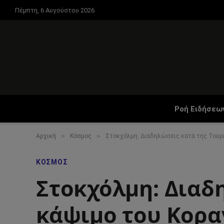
Πέμπτη, 6 Αυγούστου 2026
Ροή Ειδήσεω
»
»
Αρχική
Κόσμος
Στοκχόλμη: Διαδηλώσεις κατά της Τουρκί
ΚΌΣΜΟΣ
Στοκχόλμη: Διαδη
κάψιμο του Κορα