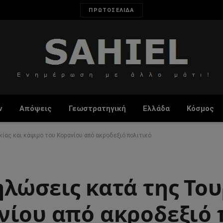
ΠΡΩΤΟΣΕΛΙΔΑ
ν
Απόψεις
Γεωστρατηγική
Ελλάδα
Κόσμος
ας και κάψιμο του Κορανίου από ακροδεξιό πολιτικό
λώσεις κατά της Του
νίου από ακροδεξιό 