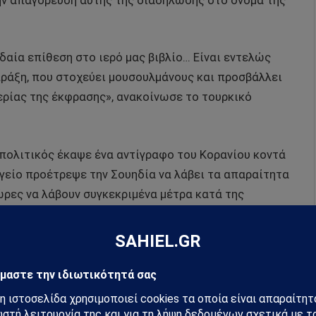
ην απαγόρευση αυτής της διαδήλωσης στο όνομα της
δαία επίθεση στο ιερό μας βιβλίο… Είναι εντελώς
πράξη, που στοχεύει μουσουλμάνους και προσβάλλει
θερίας της έκφρασης», ανακοίνωσε το τουρκικό
πολιτικός έκαψε ένα αντίγραφο του Κορανίου κοντά
ργείο προέτρεψε την Σουηδία να λάβει τα απαραίτητα
ώρες να λάβουν συγκεκριμένα μέτρα κατά της
η υπέρ των Κούρδων και κατά του αιτήματος της
ουρκων διαδηλωτών πραγματοποίησαν επίσης
ς κινητοποιήσεις είχαν λάβει άδεια από την