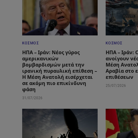
ΚΌΣΜΟΣ
ΚΌΣΜΟΣ
ΗΠΑ – Ιράν: Νέος γύρος
ΗΠΑ – Ιράν: 
αμερικανικών
ανοίγουν νέ
βομβαρδισμών μετά την
Μέση Ανατολ
ιρανική πυραυλική επίθεση –
Αραβία στο 
Η Μέση Ανατολή εισέρχεται
επιθέσεων
σε ακόμη πιο επικίνδυνη
25/07/2026
φάση
31/07/2026