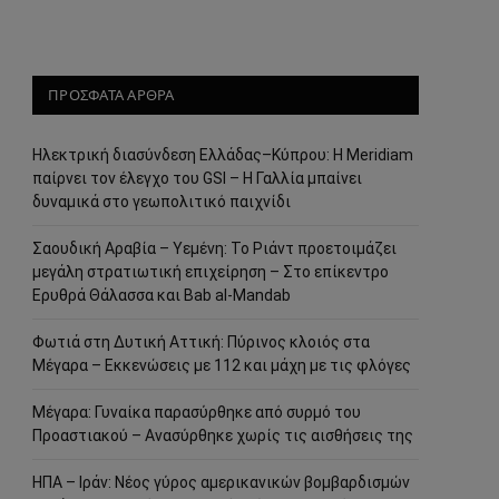
ΠΡΟΣΦΑΤΑ ΑΡΘΡΑ
Ηλεκτρική διασύνδεση Ελλάδας–Κύπρου: Η Meridiam
παίρνει τον έλεγχο του GSI – Η Γαλλία μπαίνει
δυναμικά στο γεωπολιτικό παιχνίδι
Σαουδική Αραβία – Υεμένη: Το Ριάντ προετοιμάζει
μεγάλη στρατιωτική επιχείρηση – Στο επίκεντρο
Ερυθρά Θάλασσα και Bab al-Mandab
Φωτιά στη Δυτική Αττική: Πύρινος κλοιός στα
Μέγαρα – Εκκενώσεις με 112 και μάχη με τις φλόγες
Μέγαρα: Γυναίκα παρασύρθηκε από συρμό του
Προαστιακού – Ανασύρθηκε χωρίς τις αισθήσεις της
ΗΠΑ – Ιράν: Νέος γύρος αμερικανικών βομβαρδισμών