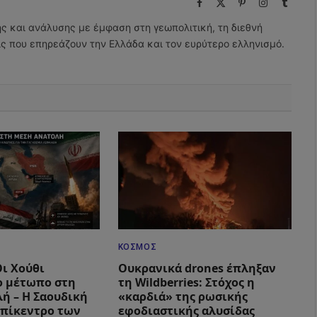
Facebook
X
Pinterest
Instagram
Tumbl
(Twitter)
ης και ανάλυσης με έμφαση στη γεωπολιτική, τη διεθνή
εις που επηρεάζουν την Ελλάδα και τον ευρύτερο ελληνισμό.
ΚΌΣΜΟΣ
Οι Χούθι
Ουκρανικά drones έπληξαν
ο μέτωπο στη
τη Wildberries: Στόχος η
ή – Η Σαουδική
«καρδιά» της ρωσικής
επίκεντρο των
εφοδιαστικής αλυσίδας