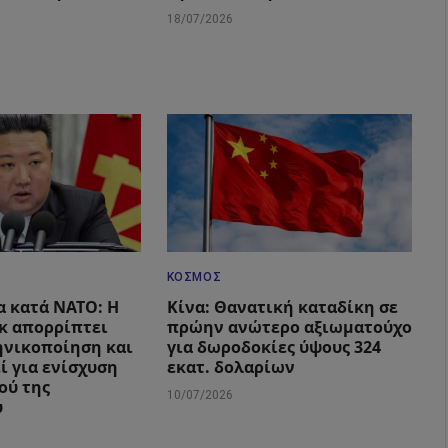
18/07/2026
ΚΌΣΜΟΣ
α κατά ΝΑΤΟ: Η
Κίνα: Θανατική καταδίκη σε
κ απορρίπτει
πρώην ανώτερο αξιωματούχο
ηνικοποίηση και
για δωροδοκίες ύψους 324
ί για ενίσχυση
εκατ. δολαρίων
ού της
10/07/2026
υ