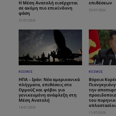
Η Μέση Ανατολή εισέρχεται
επιθέσεων
σε ακόμη πιο επικίνδυνη
25/07/2026
φάση
31/07/2026
ΚΌΣΜΟΣ
ΚΌΣΜΟΣ
ΗΠΑ – Ιράν: Νέα αμερικανικά
Βόρεια Κορέ
πλήγματα, επιθέσεις στο
Πιονγκγιάνγ
Ορμούζ και φόβοι για
την αποπυρ
γενικευμένη ανάφλεξη στη
προειδοποιε
Μέση Ανατολή
του πυρηνικ
οπλοστασίο
14/07/2026
11/07/2026