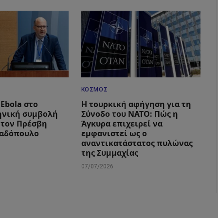
ΚΌΣΜΟΣ
Ebola στο
Η τουρκική αφήγηση για τη
ηνική συμβολή
Σύνοδο του ΝΑΤΟ: Πώς η
 τον Πρέσβη
Άγκυρα επιχειρεί να
αδόπουλο
εμφανιστεί ως ο
αναντικατάστατος πυλώνας
της Συμμαχίας
07/07/2026