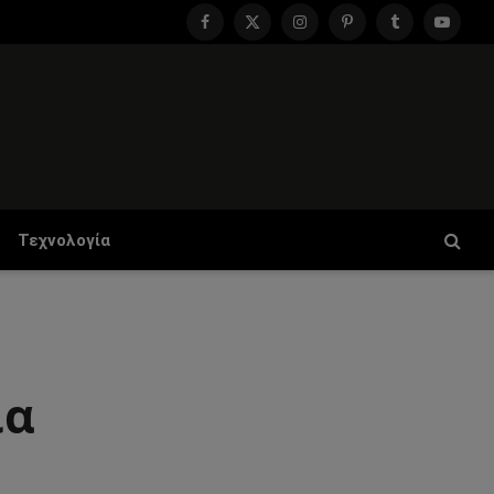
Facebook
X
Instagram
Pinterest
Tumblr
YouTu
(Twitter)
Τεχνολογία
ία