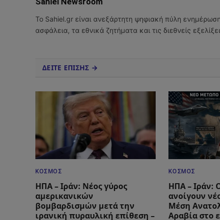
Sahiel Newsroom
Το Sahiel.gr είναι ανεξάρτητη ψηφιακή πύλη ενημέρωσ
ασφάλεια, τα εθνικά ζητήματα και τις διεθνείς εξελίξ
ΔΕΙΤΕ ΕΠΙΣΗΣ →
ΚΌΣΜΟΣ
ΚΌΣΜΟΣ
ΗΠΑ – Ιράν: Νέος γύρος
ΗΠΑ – Ιράν: 
αμερικανικών
ανοίγουν νέ
βομβαρδισμών μετά την
Μέση Ανατολ
ιρανική πυραυλική επίθεση –
Αραβία στο 