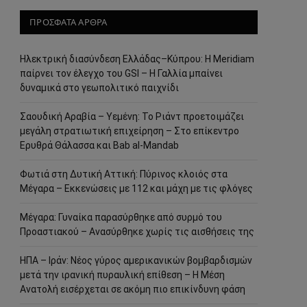
ΠΡΟΣΦΑΤΑ ΑΡΘΡΑ
Ηλεκτρική διασύνδεση Ελλάδας–Κύπρου: Η Meridiam
παίρνει τον έλεγχο του GSI – Η Γαλλία μπαίνει
δυναμικά στο γεωπολιτικό παιχνίδι
Σαουδική Αραβία – Υεμένη: Το Ριάντ προετοιμάζει
μεγάλη στρατιωτική επιχείρηση – Στο επίκεντρο
Ερυθρά Θάλασσα και Bab al-Mandab
Φωτιά στη Δυτική Αττική: Πύρινος κλοιός στα
Μέγαρα – Εκκενώσεις με 112 και μάχη με τις φλόγες
Μέγαρα: Γυναίκα παρασύρθηκε από συρμό του
Προαστιακού – Ανασύρθηκε χωρίς τις αισθήσεις της
ΗΠΑ – Ιράν: Νέος γύρος αμερικανικών βομβαρδισμών
μετά την ιρανική πυραυλική επίθεση – Η Μέση
Ανατολή εισέρχεται σε ακόμη πιο επικίνδυνη φάση