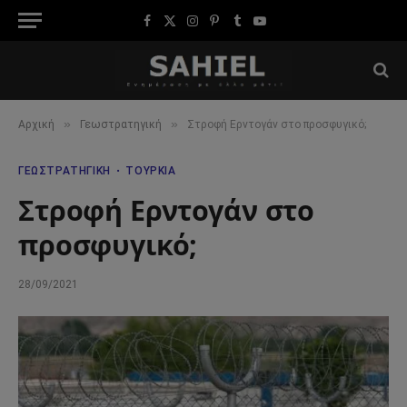
Facebook
X
Instagram
Pinterest
Tumblr
YouTube
(Twitter)
»
»
Αρχική
Γεωστρατηγική
Στροφή Ερντογάν στο προσφυγικό;
ΓΕΩΣΤΡΑΤΗΓΙΚΉ
ΤΟΥΡΚΊΑ
Στροφή Ερντογάν στο
προσφυγικό;
28/09/2021