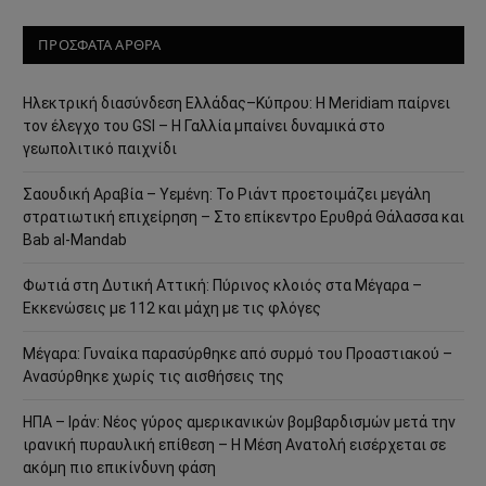
ΠΡΟΣΦΑΤΑ ΑΡΘΡΑ
Ηλεκτρική διασύνδεση Ελλάδας–Κύπρου: Η Meridiam παίρνει
τον έλεγχο του GSI – Η Γαλλία μπαίνει δυναμικά στο
γεωπολιτικό παιχνίδι
Σαουδική Αραβία – Υεμένη: Το Ριάντ προετοιμάζει μεγάλη
στρατιωτική επιχείρηση – Στο επίκεντρο Ερυθρά Θάλασσα και
Bab al-Mandab
Φωτιά στη Δυτική Αττική: Πύρινος κλοιός στα Μέγαρα –
Εκκενώσεις με 112 και μάχη με τις φλόγες
Μέγαρα: Γυναίκα παρασύρθηκε από συρμό του Προαστιακού –
Ανασύρθηκε χωρίς τις αισθήσεις της
ΗΠΑ – Ιράν: Νέος γύρος αμερικανικών βομβαρδισμών μετά την
ιρανική πυραυλική επίθεση – Η Μέση Ανατολή εισέρχεται σε
ακόμη πιο επικίνδυνη φάση