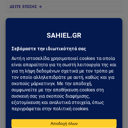
ΔΕΙΤΕ ΕΠΙΣΗΣ →
ΑΠΌΨΕΙΣ
Σαουδική Αραβία – Υεμένη: Το Ριάντ προετοιμάζει
μεγάλη στρατιωτική επιχείρηση – Στο επίκεντρο
Ερυθρά Θάλασσα και Bab al-Mandab
02/08/2026