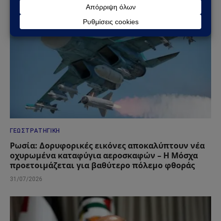
ΓΕΩΣΤΡΑΤΗΓΙΚΉ
Ρωσία: Δορυφορικές εικόνες αποκαλύπτουν νέα
οχυρωμένα καταφύγια αεροσκαφών – Η Μόσχα
προετοιμάζεται για βαθύτερο πόλεμο φθοράς
31/07/2026