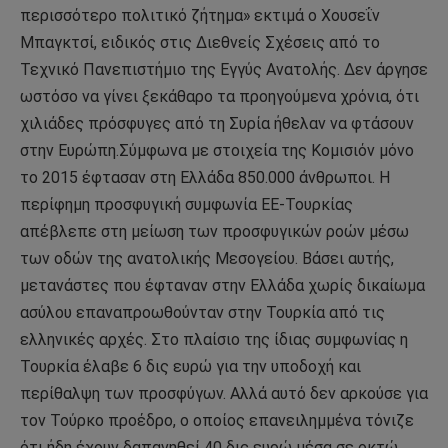
περισσότερο πολιτικό ζήτημα» εκτιμά ο Χουσεΐν
Μπαγκτσί, ειδικός στις Διεθνείς Σχέσεις από το
Τεχνικό Πανεπιστήμιο της Εγγύς Ανατολής. Δεν άργησε
ωστόσο να γίνει ξεκάθαρο τα προηγούμενα χρόνια, ότι
χιλιάδες πρόσφυγες από τη Συρία ήθελαν να φτάσουν
στην Ευρώπη.Σύμφωνα με στοιχεία της Κομισιόν μόνο
το 2015 έφτασαν στη Ελλάδα 850.000 άνθρωποι. Η
περίφημη προσφυγική συμφωνία ΕΕ-Τουρκίας
απέβλεπε στη μείωση των προσφυγικών ροών μέσω
των οδών της ανατολικής Μεσογείου. Bάσει αυτής,
μετανάστες που έφταναν στην Ελλάδα χωρίς δικαίωμα
ασύλου επαναπροωθούνταν στην Τουρκία από τις
ελληνικές αρχές. Στο πλαίσιο της ίδιας συμφωνίας η
Τουρκία έλαβε 6 δις ευρώ για την υποδοχή και
περίθαλψη των προσφύγων. Αλλά αυτό δεν αρκούσε για
τον Τούρκο προέδρο, ο οποίος επανειλημμένα τόνιζε
ότι ήδη έχουν δαπανηθεί 40 δις ευρώ μέσα σε οκτώ