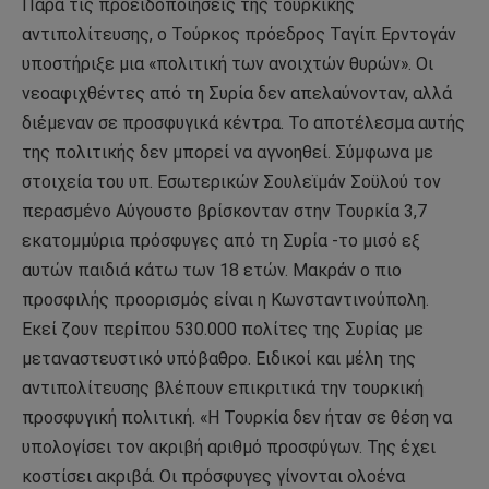
Παρά τις προειδοποιήσεις της τουρκικής
αντιπολίτευσης, ο Τούρκος πρόεδρος Ταγίπ Ερντογάν
υποστήριξε μια «πολιτική των ανοιχτών θυρών». Οι
νεοαφιχθέντες από τη Συρία δεν απελαύνονταν, αλλά
διέμεναν σε προσφυγικά κέντρα. Το αποτέλεσμα αυτής
της πολιτικής δεν μπορεί να αγνοηθεί. Σύμφωνα με
στοιχεία του υπ. Εσωτερικών Σουλεϊμάν Σοϋλού τον
περασμένο Αύγουστο βρίσκονταν στην Τουρκία 3,7
εκατομμύρια πρόσφυγες από τη Συρία -το μισό εξ
αυτών παιδιά κάτω των 18 ετών. Μακράν ο πιο
προσφιλής προορισμός είναι η Κωνσταντινούπολη.
Εκεί ζουν περίπου 530.000 πολίτες της Συρίας με
μεταναστευστικό υπόβαθρο. Ειδικοί και μέλη της
αντιπολίτευσης βλέπουν επικριτικά την τουρκική
προσφυγική πολιτική. «Η Τουρκία δεν ήταν σε θέση να
υπολογίσει τον ακριβή αριθμό προσφύγων. Της έχει
κοστίσει ακριβά. Οι πρόσφυγες γίνονται ολοένα