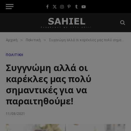
Facebook
X
Instagram
Pinterest
Tumblr
YouTube
(Twitter)
»
»
Αρχική
Πολιτική
Συγγνώμη αλλά οι καρέκλες μας πολύ σημαντικές για να παραιτηθούμε!
ΠΟΛΙΤΙΚΉ
Συγγνώμη αλλά οι
καρέκλες μας πολύ
σημαντικές για να
παραιτηθούμε!
11/08/2021