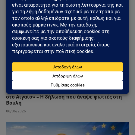
ΠΟΛΙΤΙΚΉ
Κυριάκος Βελόπουλος: «Βυθίστε τους Τούρκους
στο Αιγαίο» – Η δήλωση που άναψε φωτιές στη
Βουλή
06/06/2026