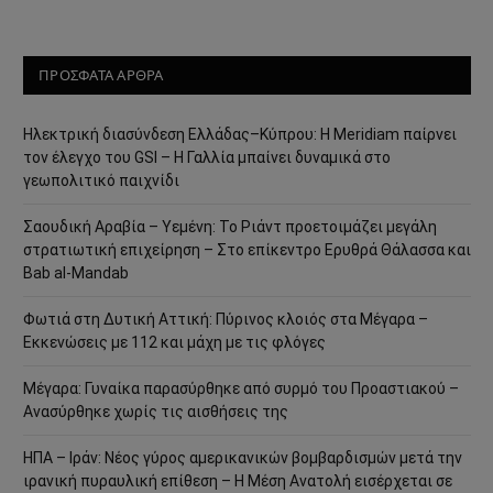
ΠΡΟΣΦΑΤΑ ΑΡΘΡΑ
Ηλεκτρική διασύνδεση Ελλάδας–Κύπρου: Η Meridiam παίρνει
τον έλεγχο του GSI – Η Γαλλία μπαίνει δυναμικά στο
γεωπολιτικό παιχνίδι
Σαουδική Αραβία – Υεμένη: Το Ριάντ προετοιμάζει μεγάλη
στρατιωτική επιχείρηση – Στο επίκεντρο Ερυθρά Θάλασσα και
Bab al-Mandab
Φωτιά στη Δυτική Αττική: Πύρινος κλοιός στα Μέγαρα –
Εκκενώσεις με 112 και μάχη με τις φλόγες
Μέγαρα: Γυναίκα παρασύρθηκε από συρμό του Προαστιακού –
Ανασύρθηκε χωρίς τις αισθήσεις της
ΗΠΑ – Ιράν: Νέος γύρος αμερικανικών βομβαρδισμών μετά την
ιρανική πυραυλική επίθεση – Η Μέση Ανατολή εισέρχεται σε