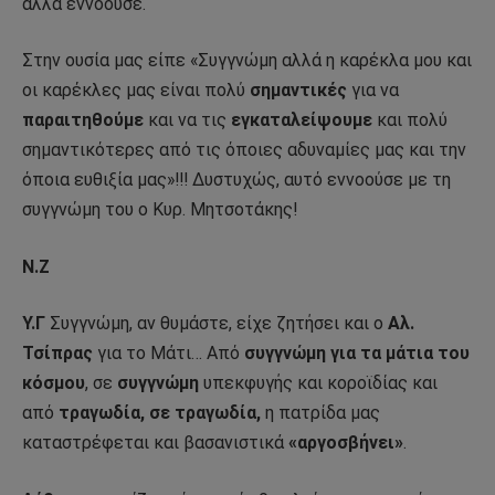
άλλα εννοούσε.
Στην ουσία μας είπε «Συγγνώμη αλλά η καρέκλα μου και
οι καρέκλες μας είναι πολύ
σημαντικές
για να
παραιτηθούμε
και να τις
εγκαταλείψουμε
και πολύ
σημαντικότερες από τις όποιες αδυναμίες μας και την
όποια ευθιξία μας»!!! Δυστυχώς, αυτό εννοούσε με τη
συγγνώμη του ο Κυρ. Μητσοτάκης!
Ν.Ζ
Υ.Γ
Συγγνώμη, αν θυμάστε, είχε ζητήσει και ο
Αλ.
Τσίπρας
για το Μάτι… Από
συγγνώμη για τα μάτια του
κόσμου
, σε
συγγνώμη
υπεκφυγής και κοροϊδίας και
από
τραγωδία, σε τραγωδία,
η πατρίδα μας
καταστρέφεται και βασανιστικά
«αργοσβήνει»
.