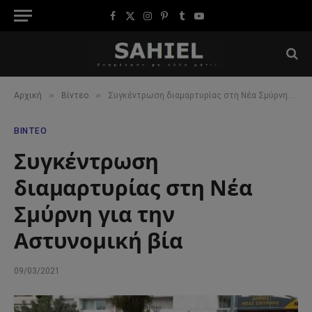
Facebook
X
Instagram
Pinterest
Tumblr
YouTube
(Twitter)
»
»
Αρχική
Βίντεο
Συγκέντρωση διαμαρτυρίας στη Νέα Σμύρνη για την Αστυνομική βία
ΒΊΝΤΕΟ
Συγκέντρωση
διαμαρτυρίας στη Νέα
Σμύρνη για την
Αστυνομική βία
09/03/2021