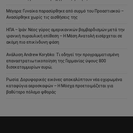
Μέγαρα: Γυναίκα παρασύρθηκε από συρμό του Προαστιακού –
Ανασύρθηκε χωρίς τις αισθήσεις της
ΗΠΑ – Ιράν: Νέος γύρος αμερικανικών βομβαρδισμών μετά την
ιρανική πυραυλική επίθεση – Η Μέση Ανατολή εισέρχεται σε
ακόμη πιο επικίνδυνη φάση
Ανάλυση Andrew Korybko: Τι οδηγεί την προγραμματισμένη
επαναστρατιωτικοποίηση της Γερμανίας ύψους 800
δισεκατομμυρίων ευρώ;
Ρωσία: Δορυφορικές εικόνες αποκαλύπτουν νέα οχυρωμένα
καταφύγια αεροσκαφών – Η Μόσχα προετοιμάζεται για
βαθύτερο πόλεμο φθοράς