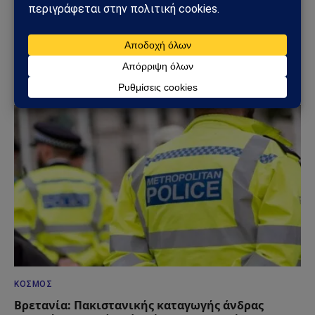
ΕΘΝΙΚΆ
Μάζης: «Ο άξονας Ελλάδα – Κρήτη – Κύπρος είναι
το μεγάλο γεωπολιτικό όπλο του Ελληνισμού»
(Βίντεο)
18/06/2026
ΚΌΣΜΟΣ
Βρετανία: Πακιστανικής καταγωγής άνδρας