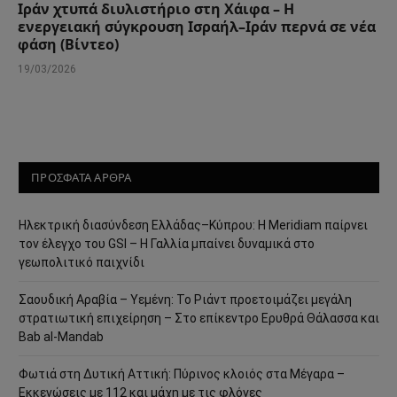
Ιράν χτυπά διυλιστήριο στη Χάιφα – Η
ενεργειακή σύγκρουση Ισραήλ–Ιράν περνά σε νέα
φάση (Βίντεο)
19/03/2026
ΠΡΟΣΦΑΤΑ ΑΡΘΡΑ
Ηλεκτρική διασύνδεση Ελλάδας–Κύπρου: Η Meridiam παίρνει
τον έλεγχο του GSI – Η Γαλλία μπαίνει δυναμικά στο
γεωπολιτικό παιχνίδι
Σαουδική Αραβία – Υεμένη: Το Ριάντ προετοιμάζει μεγάλη
στρατιωτική επιχείρηση – Στο επίκεντρο Ερυθρά Θάλασσα και
Bab al-Mandab
Φωτιά στη Δυτική Αττική: Πύρινος κλοιός στα Μέγαρα –
Εκκενώσεις με 112 και μάχη με τις φλόγες