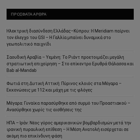
ΠΡΟΣΦΑΤΑ ΑΡΘΡΑ
Ηλεκτρική διασύνδεση Ελλάδας–Κύπρου: Η Meridiam παίρνει
τον έλεγχο του GSI – Η Γαλλία μπαίνει δυναμικά στο
γεωπολιτικό παιχνίδι
Σαουδική Αραβία – Υεμένη: Το Ριάντ προετοιμάζει μεγάλη
στρατιωτική επιχείρηση – Στο επίκεντρο Ερυθρά Θάλασσα και
Bab al-Mandab
Φωτιά στη Δυτική Αττική: Πύρινος κλοιός στα Μέγαρα –
Εκκενώσεις με 112 και μάχη με τις φλόγες
Μέγαρα: Γυναίκα παρασύρθηκε από συρμό του Προαστιακού –
Ανασύρθηκε χωρίς τις αισθήσεις της
ΗΠΑ – Ιράν: Νέος γύρος αμερικανικών βομβαρδισμών μετά την
ιρανική πυραυλική επίθεση – Η Μέση Ανατολή εισέρχεται σε
ακόμη πιο επικίνδυνη φάση