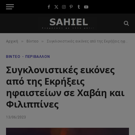
Facebook
X
Instagram
Pinterest
Tumblr
YouTube
(Twitter)
»
»
Αρχική
Βίντεο
Συγκλονιστικές εικόνες από της Εκρήξεις ηφαιστείων σε Χαβάη και Φιλιππίνες
ΒΊΝΤΕΟ
ΠΕΡΙΒΆΛΛΟΝ
Συγκλονιστικές εικόνες
από της Εκρήξεις
ηφαιστείων σε Χαβάη και
Φιλιππίνες
13/06/2023