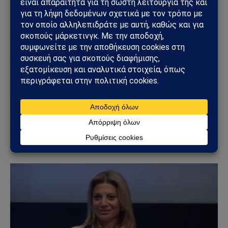
ΚΌΣΜΟΣ
Το Μπέλφαστ φλέγεται: Βίαιες ταραχές μετά από
επίθεση με μαχαίρι – Σπίτια, οχήματα και δρόμοι
στις φλόγες
10/06/2026